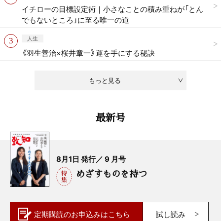
イチローの目標設定術｜小さなことの積み重ねが「とん
でもないところ」に至る唯一の道
人生
《羽生善治×桜井章一》運を手にする秘訣
もっと見る
最新号
8月1日 発行／ 9 月号
めざすものを持つ
定期購読の
お申込みはこちら
試し読み