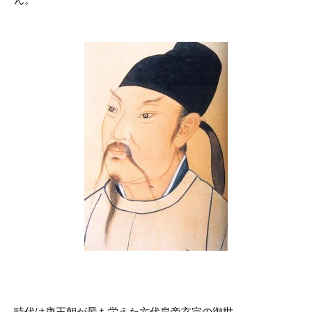
時代は唐王朝が最も栄えた六代皇帝玄宗の御世。