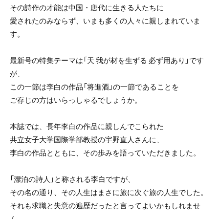
e
er
その詩作の才能は中国・唐代に生きる人たちに
b
愛されたのみならず、いまも多くの人々に親しまれていま
o
す。
o
k
最新号の特集テーマは「天 我が材を生ずる 必ず用あり」です
が、
この一節は李白の作品「将進酒」の一節であることを
ご存じの方はいらっしゃるでしょうか。
本誌では、長年李白の作品に親しんでこられた
共立女子大学国際学部教授の宇野直人さんに、
李白の作品とともに、その歩みを語っていただきました。
「漂泊の詩人」と称される李白ですが、
その名の通り、その人生はまさに旅に次ぐ旅の人生でした。
それも求職と失意の遍歴だったと言ってよいかもしれませ
ん。