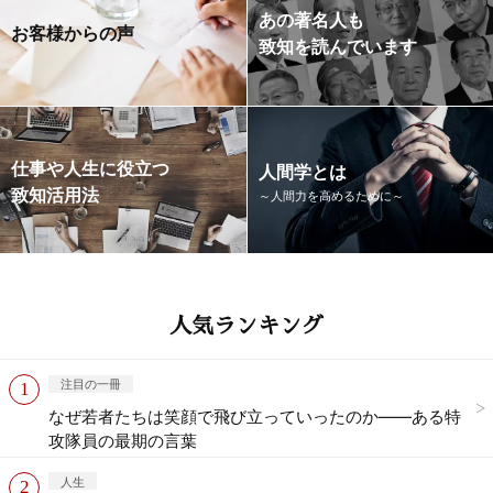
あの著名人も
お客様からの声
致知を読んでいます
仕事や人生に役立つ
人間学とは
致知活用法
～人間力を高めるために～
人気ランキング
注目の一冊
なぜ若者たちは笑顔で飛び立っていったのか——ある特
攻隊員の最期の言葉
人生