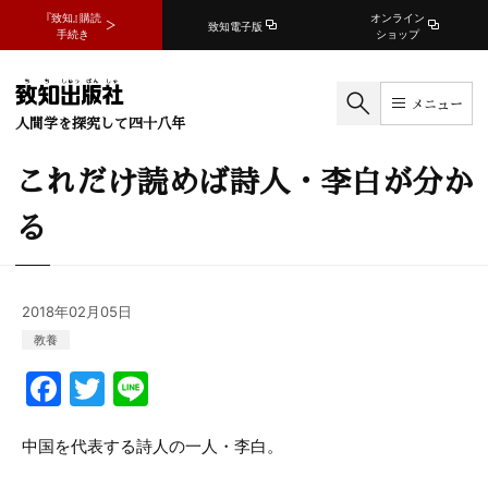
『致知』購読
オンライン
致知電子版
手続き
ショップ
メニュー
人間学を探究して四十八年
これだけ読めば詩人・李白が分か
る
2018年02月05日
教養
F
T
Li
a
w
n
c
itt
e
中国を代表する詩人の一人・李白。