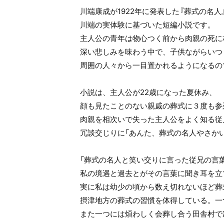
川端康成が1922年に発表した『葬式の名人
川端の実体験に基づいた短編小説です。
主人公の青年は物心つく前から肉親の死に
深い悲しみを味わう中で、子供ながらいつ
周囲の人々から一目置かれるようになるの
小説は、主人公が22歳になった夏休み、
顔も見たことのない親戚の葬式に３度も参
肉親を相次いで失った主人公をよく知る従
冗談交じりに「あんた、葬式の名人やさか
「葬式の名人と笑い交りに言った従兄の言
私の境遇と過去とがその言葉に聞き耳を立
実に私は幼少の頃から数え切れないほど葬
摂津地方の葬式の習慣を体得している。一
また一つには煩わしく会葬し合う田舎村で