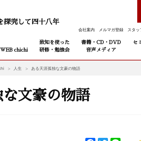
を探究して四十八年
会社案内
メルマガ登録
スタッ
致知を使った
書籍・CD・DVD
セ
WEB chichi
研修・勉強会
音声メディア
hi
人生
ある天涯孤独な文豪の物語
独な文豪の物語