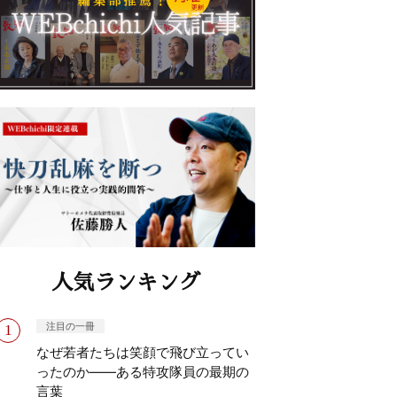
人気ランキング
注目の一冊
なぜ若者たちは笑顔で飛び立ってい
ったのか——ある特攻隊員の最期の
言葉