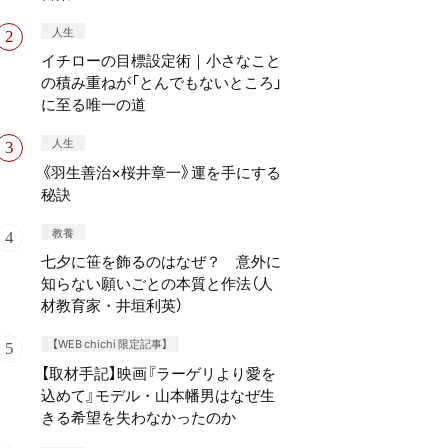
人生
イチローの目標設定術｜小さなこと
の積み重ねが「とんでもないところ」
に至る唯一の道
人生
《羽生善治×桜井章一》運を手にする
秘訣
教養
七夕に笹を飾るのはなぜ？ 意外に
知らない願いごとの本質と作法（人
材教育家・井垣利英）
【WEB chichi 限定記事】
【取材手記】映画『ラーゲリより愛を
込めて』モデル・山本幡男はなぜ生
きる希望を失わなかったのか