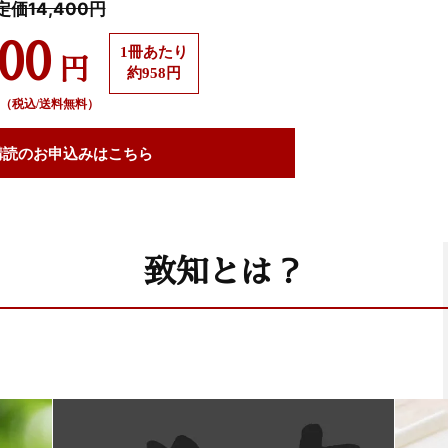
定価14,400円
500
1冊あたり
円
約958円
（税込/送料無料）
購読の
お申込みはこちら
致知とは？