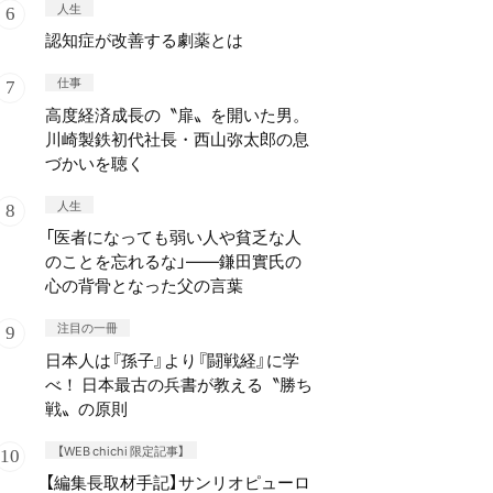
人生
認知症が改善する劇薬とは
仕事
高度経済成長の〝扉〟を開いた男。
川崎製鉄初代社長・西山弥太郎の息
づかいを聴く
人生
「医者になっても弱い人や貧乏な人
のことを忘れるな」——鎌田實氏の
心の背骨となった父の言葉
注目の一冊
日本人は『孫子』より『闘戦経』に学
べ！ 日本最古の兵書が教える〝勝ち
戦〟の原則
【WEB chichi 限定記事】
【編集長取材手記】サンリオピューロ