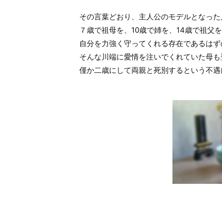
その言葉どおり、主人公のモデルとなった
７歳で祖母を、10歳で姉を、14歳で祖父
自分を力強く守ってくれる存在であるはず
そんな川端に愛情を注いでくれていた母も
僅か二歳にして両親と死別するという不遇