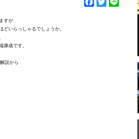
F
T
Li
a
w
n
c
itt
e
ますが、
e
er
ほどいらっしゃるでしょうか。
、
b
端康成です。
o
o
の解説から
k