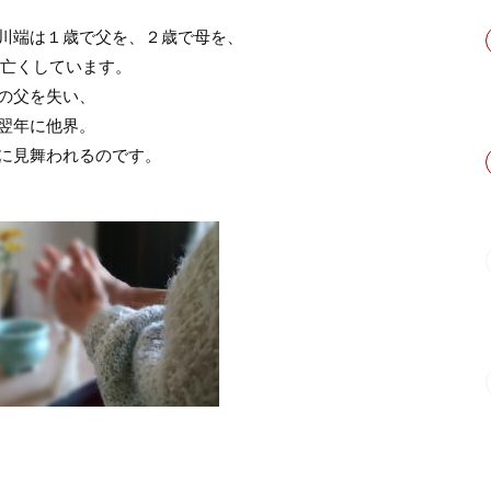
川端は１歳で父を、２歳で母を、
を亡くしています。
の父を失い、
翌年に他界。
に見舞われるのです。