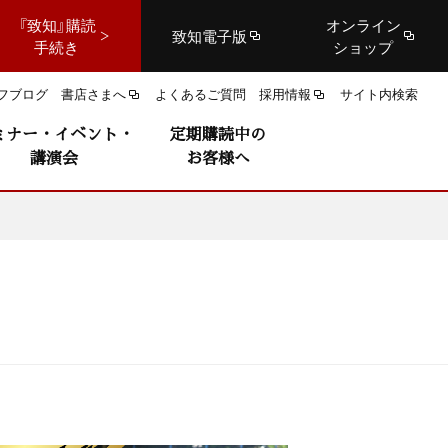
『致知』購読
オンライン
致知電子版
手続き
ショップ
フブログ
書店さまへ
よくあるご質問
採用情報
サイト内検索
ミナー・イベント・
定期購読中の
講演会
お客様へ