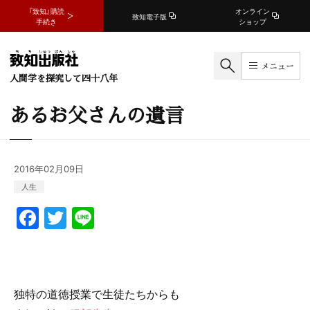
『致知』購読
オンライン
致知電子版
手続き
ショップ
メニュー
人間学を探究して四十八年
あるお父さんの遺言
2016年02月09日
人生
F
T
Li
a
w
n
c
itt
e
e
er
独特の道徳授業で生徒たちからも
b