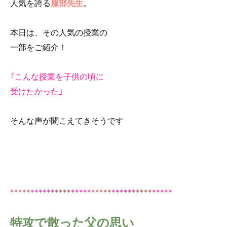
人気を誇る
服部先生
。
o
o
本日は、その人気の授業の
k
一部をご紹介！
「こんな授業を子供の頃に
受けたかった」
そんな声が聞こえてきそうです
*
*
***
*****
*
*
***
*****
*
*
***
*****
*
*
***
*****
特攻で散った父の思い