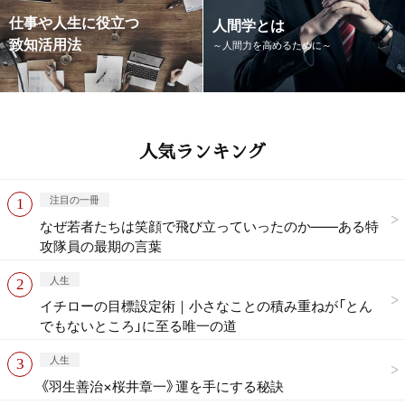
仕事や人生に役立つ
人間学とは
致知活用法
～人間力を高めるために～
人気ランキング
注目の一冊
なぜ若者たちは笑顔で飛び立っていったのか——ある特
攻隊員の最期の言葉
人生
イチローの目標設定術｜小さなことの積み重ねが「とん
でもないところ」に至る唯一の道
人生
《羽生善治×桜井章一》運を手にする秘訣