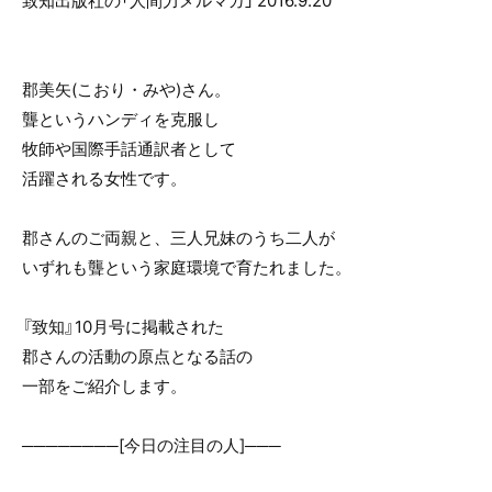
致知出版社の「人間力メルマガ」 2016.9.20
o
o
k
郡美矢(こおり・みや)さん。
聾というハンディを克服し
牧師や国際手話通訳者として
活躍される女性です。
郡さんのご両親と、三人兄妹のうち二人が
いずれも聾という家庭環境で育たれました。
『致知』10月号に掲載された
郡さんの活動の原点となる話の
一部をご紹介します。
────────[今日の注目の人]───