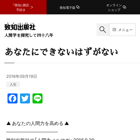
『致知』購読
オンライン
致知電子版
手続き
ショップ
メニュー
人間学を探究して四十八年
あなたにできないはずがない
2016年09月19日
人生
F
T
Li
a
w
n
c
itt
e
▲ あなたの人間力を高める ▲
e
er
───────────────
b