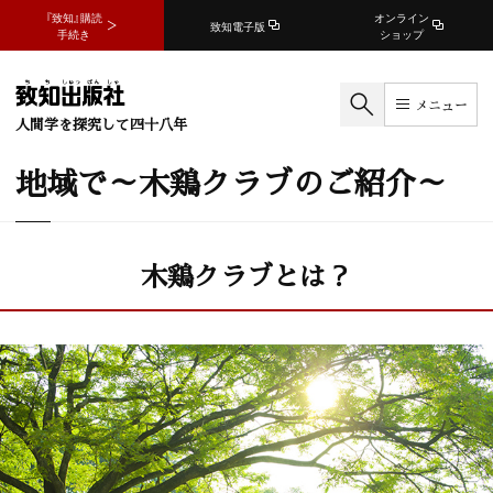
『致知』購読
オンライン
致知電子版
手続き
ショップ
メニュー
人間学を探究して四十八年
地域で～木鶏クラブのご紹介～
木鶏クラブとは？