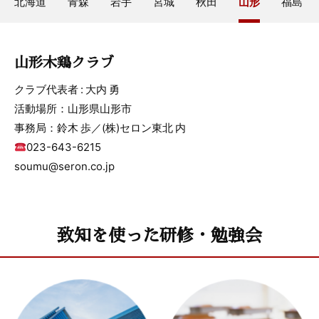
北海道
青森
岩手
宮城
秋田
山形
福島
山形木鶏クラブ
クラブ代表者 : 大内 勇
活動場所：山形県山形市
事務局：鈴木 歩／(株)セロン東北 内
023-643-6215
soumu@seron.co.jp
致知を使った研修・勉強会