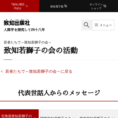
『致知』購読
オンライン
致知電子版
手続き
ショップ
メニュー
人間学を探究して四十八年
若者たちで～致知若獅子の会～
致知若獅子の会の活動
若者たちで～致知若獅子の会～に戻る
代表世話人からのメッセージ
北海道致知若獅子の