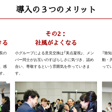
導入の３つのメリット
その2：
きる
社風がよくなる
長の
小グループによる意見交換は「美点凝視」、メン
『致
バー同士がお互いのすばらしさに気づき、認め
動・
、感
合い、尊敬するという雰囲気を作っていきま
って
す。
す。