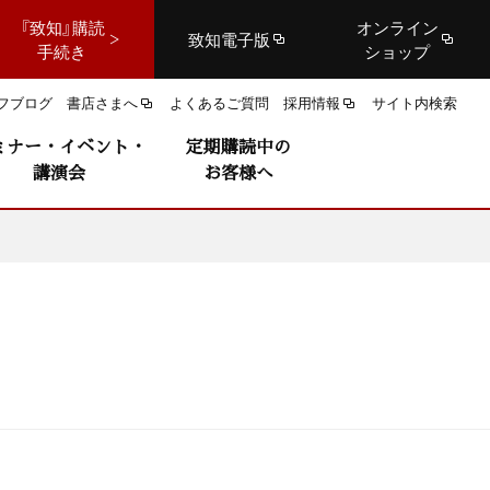
『致知』購読
オンライン
致知電子版
手続き
ショップ
フブログ
書店さまへ
よくあるご質問
採用情報
サイト内検索
ミナー・イベント・
定期購読中の
講演会
お客様へ