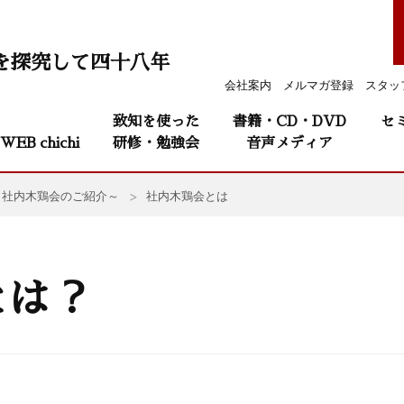
を探究して四十八年
会社案内
メルマガ登録
スタッ
致知を使った
書籍・CD・DVD
セ
WEB chichi
研修・勉強会
音声メディア
～社内木鶏会のご紹介～
社内木鶏会とは
とは？