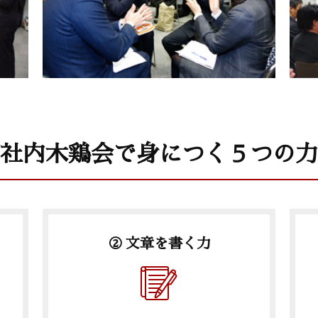
社内木鶏会で身につく５つの力
② 文章を書く力