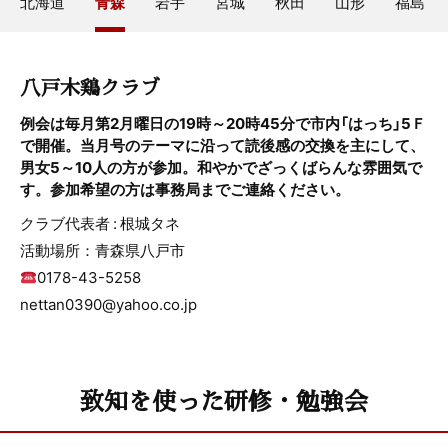
北海道
青森
岩手
宮城
秋田
山形
福島
八戸木鶏クラブ
例会は毎月第2月曜日の19時～20時45分で市内「はっち」5Ｆ
で開催。当月号のテーマに沿って読後感の交換を主にして、
男女5～10人の方が参加。和やかでざっくばらんな雰囲気で
す。参加希望の方は事務局までご連絡ください。
クラブ代表者 : 根城タネ
活動場所：青森県八戸市
0178-43-5258
nettan0390@yahoo.co.jp
致知を使った研修・勉強会