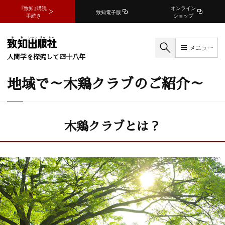
『致知』購読
オンライン
致知電子版
手続き
ショップ
メニュー
人間学を探究して四十八年
地域で～木鶏クラブのご紹介～
木鶏クラブとは？