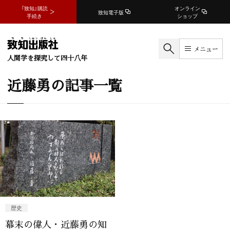
『致知』購読
オンライン
致知電子版
手続き
ショップ
メニュー
人間学を探究して四十八年
近藤勇の記事一覧
歴史
幕末の偉人・近藤勇の知