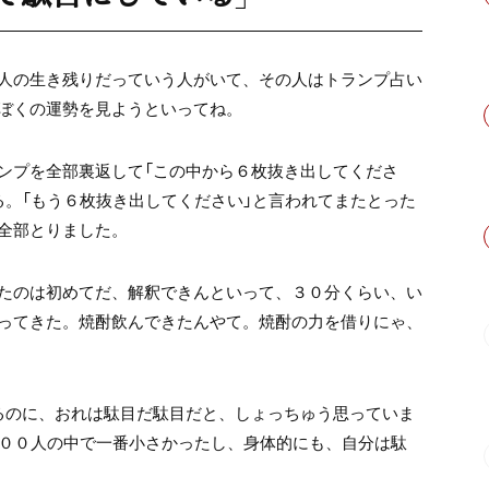
人の生き残りだっていう人がいて、
その人はトランプ占い
ぼくの運勢を見ようといってね。
ンプを全部裏返して
「この中から６枚抜き出してくださ
る。
「もう６枚抜き出してください」
と言われてまたとった
全部とりました。
たのは初めてだ、
解釈できんといって、
３０分くらい、い
ってきた。
焼酎飲んできたんやて。
焼酎の力を借りにゃ、
るのに、
おれは駄目だ駄目だと、しょっちゅう思っていま
００人の中で
一番小さかったし、身体的にも、自分は駄