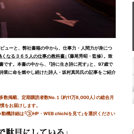
タビューと、弊社書籍の中から、仕事力・人間力が身につ
熱くなる３６５人の仕事の教科書』
（藤尾秀昭・監修）。致
書です。本書の中から、
「詩に生き詩に死す」と、
97歳で
詩業に命を燃やし続けた
詩人・坂村真民氏
の記事を
ご紹介
掲載、定期購読者数No.１（約11万8,000人）の総合月
習慣をお届けします。
※動機詳細は「③HP・WEB chichiを見て」を選択ください
で駄目にしている」