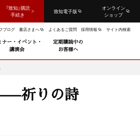
『致知』購読
オンライン
致知電子版
手続き
ショップ
フブログ
書店さまへ
よくあるご質問
採用情報
サイト内検索
ミナー・イベント・
定期購読中の
講演会
お客様へ
民
——祈りの詩