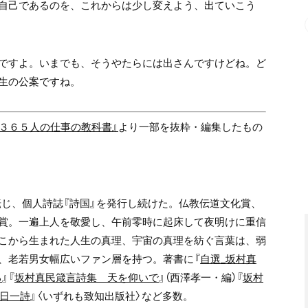
自己であるのを、
これからは少し変えよう、出ていこう
ですよ。
いまでも、そうやたらには出さんですけどね。
ど
生の公案ですね。
３６５人の仕事の教科書』
より一部を抜粋・編集したもの
転じ、個人詩誌『詩国』を発行し続けた。仏教伝道文化賞、
賞。
一遍上人を敬愛し、午前零時に起床して夜明けに重信
こから生まれた人生の真理、宇宙の真理を紡ぐ言葉は、弱
、老若男女幅広いファン層を持つ。著書に『
自選_坂村真
る
』
『
坂村真民箴言詩集 天を仰いで
』（西澤孝一・編）『
坂村
日一詩
』〈いずれも致知出版社〉
など多数。