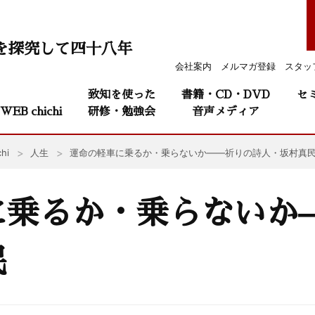
を探究して四十八年
会社案内
メルマガ登録
スタッ
致知を使った
書籍・CD・DVD
セ
WEB chichi
研修・勉強会
音声メディア
hi
人生
運命の軽車に乗るか・乗らないか——祈りの詩人・坂村真
に乗るか・乗らないか
民