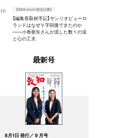
【WEB chichi 限定記事】
【編集長取材手記】サンリオピューロ
ランドはなぜＶ字回復できたのか
——小巻亜矢さんが流した数々の涙
と心の工夫
最新号
8月1日 発行／ 9 月号