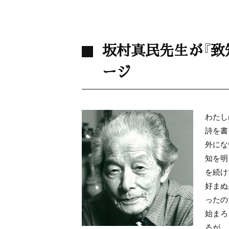
坂村真民先生が『致
ージ
わたし
詩を書
外にな
知を明
を続け
好まぬ
ったの
始まろ
るが、