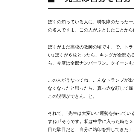
ぼくの知っている人に、
特攻隊のたった一
の名人ですよ。
この人がふとしたことから
ぼくがまだ高校の教師の頃です。
で、トラ
い」
ぼくが６枚とったら、キングが全部あ
ら、
今度は全部ナンバーワン。
クイーンも
この人がうなってね、
こんなトランプが出
なくなったと思ったら、
真っ赤な顔して帰
この説明ができん、と。
それで、
「先生は大変いい運勢を持ってい
すね」
「そうです。私は中学に入った時も３
目だ駄目だと、
自分に烙印を押してきた」