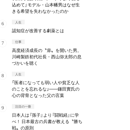
込めて』モデル・山本幡男はなぜ生
きる希望を失わなかったのか
人生
認知症が改善する劇薬とは
仕事
高度経済成長の〝扉〟を開いた男。
川崎製鉄初代社長・西山弥太郎の息
づかいを聴く
人生
「医者になっても弱い人や貧乏な人
のことを忘れるな」——鎌田實氏の
心の背骨となった父の言葉
注目の一冊
日本人は『孫子』より『闘戦経』に学
べ！ 日本最古の兵書が教える〝勝ち
戦〟の原則