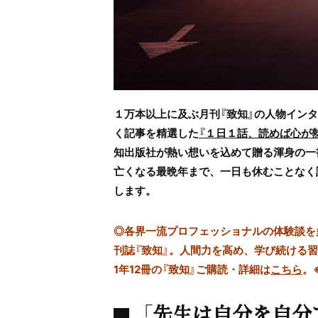
１万本以上に及ぶ月刊『致知』の人物イン
く記事を精選した
『１日１話、読めば心が
知出版社が熱い想いを込めて贈る渾身の一
亡くなる最晩年まで、
一日も休むことなく
します。
◎
各界一流プロフェッショナルの体験談を多数
刊誌『致知』。人間力を高め、学び続ける
1年12冊の『致知』ご購読・詳細は
こちら
。
「先生は自分を自分