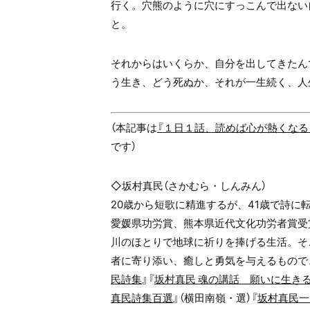
行く。
穴熊のように穴にすっこんで出ない
と。
それからはいくらか、自分を出してきたん
う生き、どう死ぬか、それが一生続く、
人
（本記事は
『１日１話、読めば心が熱くなる
です）
◇
坂村真民（さかむら・しんみん）
20歳から短歌に精進するが、41歳で詩に
愛媛県功労賞、熊本県近代文化功労者賞受
川のほとりで地球に祈りを捧げる生活。そ
者に寄り添い、癒しと勇気を与えるもので
民詩集
』『
坂村真民 魂の講話 願いに生き
真民詩集百選
』（横田南嶺・選）
『
坂村真民一