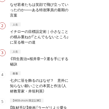
なぜ若者たちは笑顔で飛び立ってい
ったのか——ある特攻隊員の最期の
言葉
人生
イチローの目標設定術｜小さなこと
の積み重ねが「とんでもないところ」
に至る唯一の道
人生
《羽生善治×桜井章一》運を手にする
秘訣
教養
七夕に笹を飾るのはなぜ？ 意外に
知らない願いごとの本質と作法（人
材教育家・井垣利英）
【WEB chichi 限定記事】
【取材手記】映画『ラーゲリより愛を