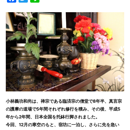
a
w
n
c
itt
e
e
er
b
o
o
k
小林義功和尚は、禅宗である臨済宗の僧堂で8年半、真言宗
の護摩の道場で5年間それぞれ修行を積み、その後、平成5
年から2年間、日本全国を托鉢行脚されました。
今回、12月の寒空のもと、宿坊に一泊し、さらに先を急い