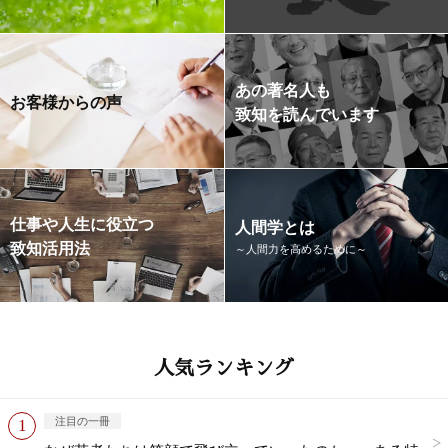
あの著名人も
お客様からの声
致知を読んでいます
仕事や人生に役立つ
人間学とは
致知活用法
～人間力を高めるために～
人気ランキング
注目の一冊