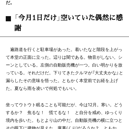
だ。
「今月1日だけ」空いていた偶然に感
謝
遍路道を行くと駐車場があった。着いたなと階段を上がっ
て本堂の正面に立った。辺りは闇である。物音がしない。シ
ーンとしている。左側の自動販売機が一つ。白い明かりを放
っている。それだけだ。下りてきたクルマが『大丈夫かな』と
漏らしたその意味を悟った。ともかく本堂前でお経を上げ
た。夏なら雨を凌いで何処でもいい。
坐ってウトウト眠ることも可能だが、今は12月。寒い。どう
するか？ 焦るな！ 慌てるな！ と自分を戒め、ゆっくり
境内を歩いた。もとより山の中だ。自動販売機の横に立つと
その眼下に建物が見えた。庫裏(くり)だろうか？ ともか