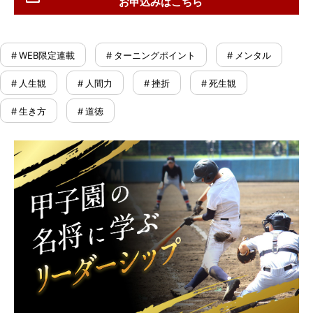
お申込みはこちら
# WEB限定連載
# ターニングポイント
# メンタル
# 人生観
# 人間力
# 挫折
# 死生観
# 生き方
# 道徳