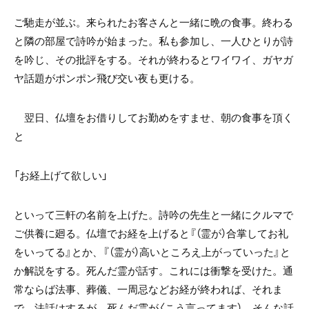
ご馳走が並ぶ。来られたお客さんと一緒に晩の食事。終わる
と隣の部屋で詩吟が始まった。私も参加し、一人ひとりが詩
を吟じ、その批評をする。それが終わるとワイワイ、ガヤガ
ヤ話題がポンポン飛び交い夜も更ける。
翌日、仏壇をお借りしてお勤めをすませ、朝の食事を頂く
と
「お経上げて欲しい」
といって三軒の名前を上げた。詩吟の先生と一緒にクルマで
ご供養に廻る。仏壇でお経を上げると『（霊が）合掌してお礼
をいってる』とか、『（霊が）高いところえ上がっていった』と
か解説をする。死んだ霊が話す。これには衝撃を受けた。通
常ならば法事、葬儀、一周忌などお経が終われば、それま
で。法話はするが、死んだ霊が〈こう言ってます）。そんな話