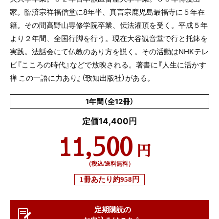
家。臨済宗祥福僧堂に8年半、真言宗鹿児島最福寺に５年在
籍。その間高野山専修学院卒業、伝法灌頂を受く。平成５年
より２年間、全国行脚を行う。現在大谷観音堂で行と托鉢を
実践。法話会にて仏教のあり方を説く。その活動はNHKテレ
ビ『こころの時代』などで放映される。著書に『人生に活かす
禅 この一語に力あり』（致知出版社）がある。
1年間（全12冊）
定価14,400円
11,500
円
（税込/送料無料）
1冊あたり
約958円
定期購読の