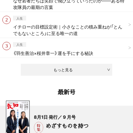
なぜ若者たちは笑顔で飛び立っていったのか——ある特
攻隊員の最期の言葉
人生
イチローの目標設定術｜小さなことの積み重ねが「とん
でもないところ」に至る唯一の道
人生
《羽生善治×桜井章一》運を手にする秘訣
もっと見る
最新号
8月1日 発行／ 9 月号
めざすものを持つ