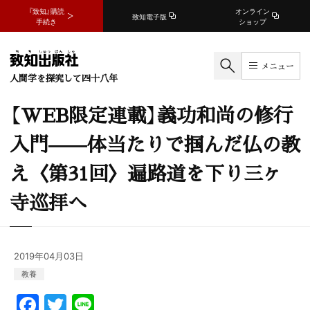
『致知』購読
オンライン
致知電子版
手続き
ショップ
メニュー
人間学を探究して四十八年
【WEB限定連載】義功和尚の修行
入門——体当たりで掴んだ仏の教
え〈第31回〉遍路道を下り三ヶ
寺巡拝へ
2019年04月03日
教養
F
T
Li