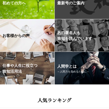
初めての方へ
最新号のご案内
あの著名人も
お客様からの声
致知を読んでいます
仕事や人生に役立つ
人間学とは
致知活用法
～人間力を高めるために～
人気ランキング