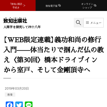
『致知』購読
オンライン
致知電子版
手続き
ショップ
メニュー
人間学を探究して四十八年
【WEB限定連載】義功和尚の修行
入門——体当たりで掴んだ仏の教
え〈第30回〉橋本ドライブイン
から室戸、そして金剛頂寺へ
2019年03月20日
教養
F
T
Li