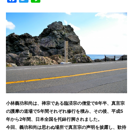
a
w
n
c
itt
e
e
er
b
o
o
k
小林義功和尚は、禅宗である臨済宗の僧堂で8年半、真言宗
の護摩の道場で5年間それぞれ修行を積み、その後、平成5
年から2年間、日本全国を托鉢行脚されました。
今回、義功和尚は思わぬ場所で真言宗の声明を披露し、歓待