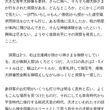
大きな青年大師像を参拝。さらに南へ。そろそろ御大師さま
が行をされた洞窟がある。どんなところか。とにかくこの目
で見たい。一沙門(いちしゃもん／僧侶)から授かった虚空蔵
求問持法をひたすら行じ、ある境地に没入したか。暁の明星
が体内に飛び込んできた。そんな神秘体験があったという。
興味は尽きない。ようやく道路右手にその洞窟を発見した。
ここだ。
洞窟は2つ。右は注連縄が掛かり神さまを御祭りしてい
る。左が御厨人窟(みくろどくつ)だ。入り口の高さは2・5メ
ートルほど。幅は2メートルか。合掌礼拝して御宝号、南無
大師遍照金剛を御唱えしながらゆっくりと洞窟を一巡した。
参拝客のお灯明がいくつも灯り中は明るく意外と広い。よく
もこんな場所を見つけたものだ。それにしても奈良時代から
平安時代に移行する桓武天皇の時代。天才といわれたその頭
脳なら律令国家のエリートとして思う存分その才能を発揮す