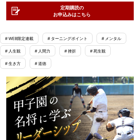
定期購読の
お申込みはこちら
# WEB限定連載
# ターニングポイント
# メンタル
# 人生観
# 人間力
# 挫折
# 死生観
# 生き方
# 道徳