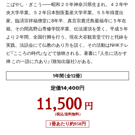
こばやし・ぎこう――昭和２０年神奈川県生まれ。４２年中
央大学卒業。５２年日本獣医畜産大学卒業。５５年得度出
家。臨済宗祥福僧堂に8年半、真言宗鹿児島最福寺に５年在
籍。その間高野山専修学院卒業、伝法灌頂を受く。平成５年
より２年間、全国行脚を行う。現在大谷観音堂で行と托鉢を
実践。法話会にて仏教のあり方を説く。その活動はNHKテレ
ビ『こころの時代』などで放映される。著書に『人生に活かす
禅 この一語に力あり』（致知出版社）がある。
1年間（全12冊）
定価14,400円
11,500
円
（税込/送料無料）
1冊あたり
約958円