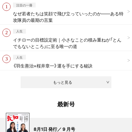
注目の一冊
なぜ若者たちは笑顔で飛び立っていったのか——ある特
攻隊員の最期の言葉
人生
イチローの目標設定術｜小さなことの積み重ねが「とん
でもないところ」に至る唯一の道
人生
《羽生善治×桜井章一》運を手にする秘訣
もっと見る
最新号
8月1日 発行／ 9 月号