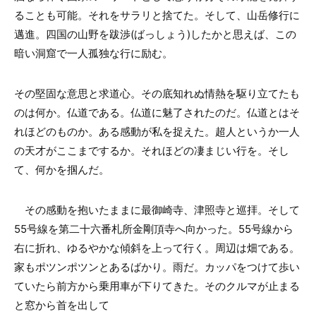
ることも可能。それをサラリと捨てた。そして、山岳修行に
邁進。四国の山野を跋渉(ばっしょう)したかと思えば、この
暗い洞窟で一人孤独な行に励む。
その堅固な意思と求道心。その底知れぬ情熱を駆り立てたも
のは何か。仏道である。仏道に魅了されたのだ。仏道とはそ
れほどのものか。ある感動が私を捉えた。超人というか一人
の天才がここまでするか。それほどの凄まじい行を。そし
て、何かを掴んだ。
その感動を抱いたままに最御崎寺、津照寺と巡拝。そして
55号線を第二十六番札所金剛頂寺へ向かった。55号線から
右に折れ、ゆるやかな傾斜を上って行く。周辺は畑である。
家もポツンポツンとあるばかり。雨だ。カッパをつけて歩い
ていたら前方から乗用車が下りてきた。そのクルマが止まる
と窓から首を出して