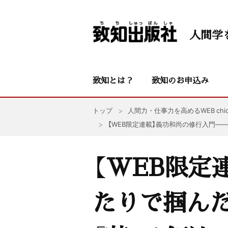
人間学
致知とは？
致知のお申込み
トップ
人間力・仕事力を高めるWEB chic
【WEB限定連載】義功和尚の修行入門—
【WEB限定
たりで掴ん