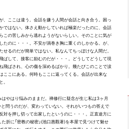
が、ここは違う。会話を嫌う人間が会話と向き合う。困っ
かではない。体さえ動かしていれば極楽だったのに、会話
らこの苦しみから逃れようがないらしい。そのことに気が
したのに・・・。不安が渦巻き胸に重くのしかかる。が、
たせるのだが簡単ではない。私なんてちっぽけな人間だ。
飛ばして、接客に励むのだが・・・。どうしてどうして現
ね飛ばされ、心の傷を深めるばかり。幾たびこのことで涙
はここにある。何時もここに返ってくる。会話が出来な
と。
はやはり悩みのままだ。禅修行に疑念が生じ私は3ヶ月
かと問うのだが、変わっていない。それがいつもの答えで
反対を押し切って出家したというのに・・・。正直途方に
た折に「密教の秘密」(池口惠觀著)を本屋で見つけて魅せ