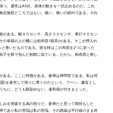
保つ。通常は40分。身体の動きを一切止めるのだ。これ
無念無想どころではない。痛い、痛いの絶叫である。それ
箱がある。幅９０センチ、高さ３０センチ、奥行４０セン
の単箱の上の棚には柏布団 (寝具)がある。そこが押入れ
っと巻いたものである。寝る時はこの布団を2つに折った
餡子を餅で包んだ柏餅に似ている。だから、柏布団と称し
がある。ここに特徴がある。参禅は禅問答である。私は何
問題)を参究して悟りに導くのだという。フーン、趣旨とし
うちに、どうも馴染めない。違和感が付きまとった。
しみを突破する為の悟りだ、参禅だと思って期待もした
禅であり私の苦悩は私の苦悩。その路線は平行線のまま終