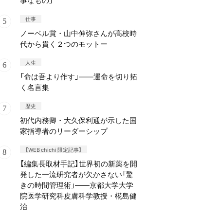
事なもの」
仕事
ノーベル賞・山中伸弥さんが高校時
代から貫く２つのモットー
人生
「命は吾より作す」——運命を切り拓
く名言集
歴史
初代内務卿・大久保利通が示した国
家指導者のリーダーシップ
【WEB chichi 限定記事】
【編集長取材手記】世界初の新薬を開
発した一流研究者が欠かさない「驚
きの時間管理術」——京都大学大学
院医学研究科皮膚科学教授・椛島健
治