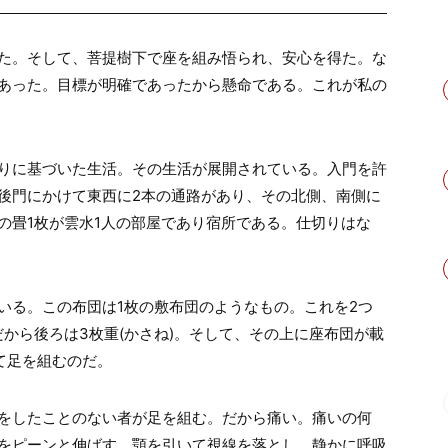
た。そして、菩提樹下で座を組み悟られ、安心を得た。な
あった。目標が明確であったから懸命である。これが私の
りに基づいた生活。その生活が展開されている。入門を許
後門にかけて東西に2本の通路があり、その北側、南側に
の畳1枚が雲水1人の部屋であり宿所である。仕切りはな
る。この布団は1枚の敷布団のようなもの。これを2つ
から後ろは3枚重(かさね)。そして、その上に座布団が載
て足を組むのだ。
をしたことのない者が足を組む。だから痛い。痛いの何
をピーンと伸ばす。顎を引いて視線を落とし、静かに呼吸