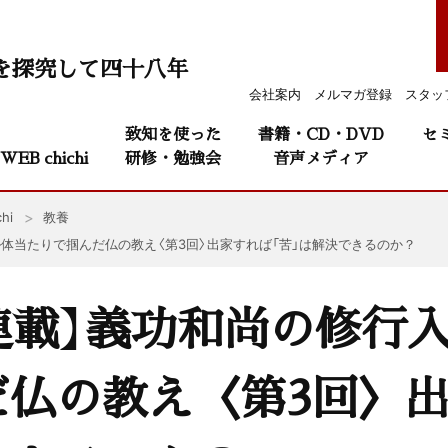
を探究して四十八年
会社案内
メルマガ登録
スタッ
致知を使った
書籍・CD・DVD
セ
WEB chichi
研修・勉強会
音声メディア
hi
教養
—体当たりで掴んだ仏の教え〈第3回〉出家すれば「苦」は解決できるのか？
連載】義功和尚の修行
だ仏の教え〈第3回〉