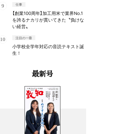
仕事
【創業100周年】加工用米で業界No.1
を誇るナカリが貫いてきた〝負けな
い経営〟
注目の一冊
小学校全学年対応の音読テキスト誕
生！
最新号