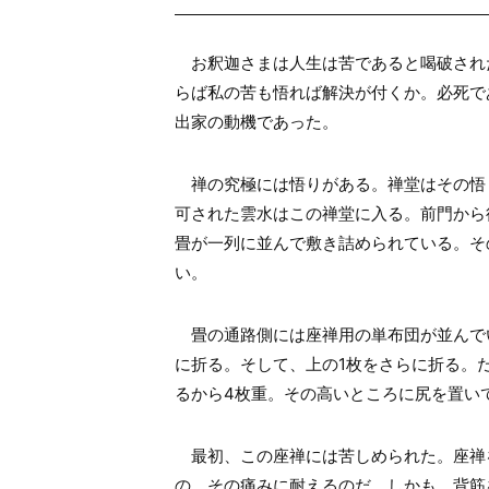
お釈迦さまは人生は苦であると喝破され
らば私の苦も悟れば解決が付くか。必死で
出家の動機であった。
禅の究極には悟りがある。禅堂はその悟
可された雲水はこの禅堂に入る。前門から
畳が一列に並んで敷き詰められている。そ
い。
畳の通路側には座禅用の単布団が並んでい
に折る。そして、上の1枚をさらに折る。だ
るから4枚重。その高いところに尻を置い
最初、この座禅には苦しめられた。座禅
の、その痛みに耐えるのだ。しかも、背筋