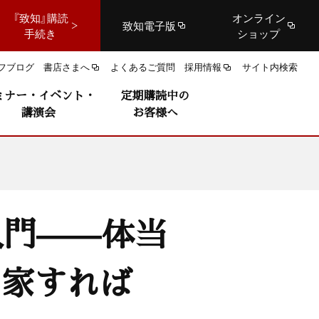
『致知』購読
オンライン
致知電子版
手続き
ショップ
フブログ
書店さまへ
よくあるご質問
採用情報
サイト内検索
ミナー・イベント・
定期購読中の
講演会
お客様へ
入門——体当
出家すれば