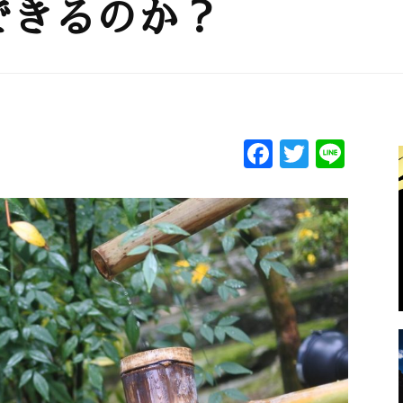
できるのか？
F
T
Li
a
w
n
c
itt
e
e
er
b
o
o
k