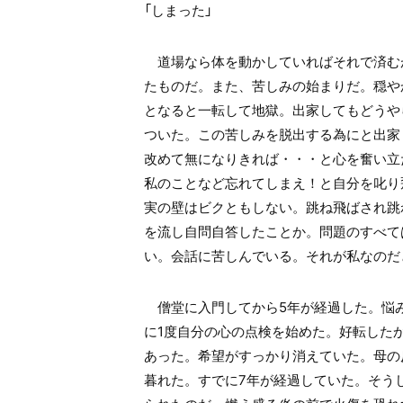
「しまった」
道場なら体を動かしていればそれで済む
たものだ。また、苦しみの始まりだ。穏や
となると一転して地獄。出家してもどうや
ついた。この苦しみを脱出する為にと出家
改めて無になりきれば・・・と心を奮い立
私のことなど忘れてしまえ！と自分を叱り
実の壁はビクともしない。跳ね飛ばされ跳
を流し自問自答したことか。問題のすべて
い。会話に苦しんでいる。それが私なのだ
僧堂に入門してから5年が経過した。悩み
に1度自分の心の点検を始めた。好転した
あった。希望がすっかり消えていた。母の
暮れた。すでに7年が経過していた。そうし