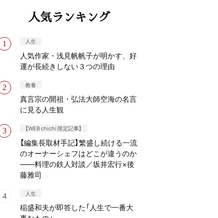
人気ランキング
人生
人気作家・浅見帆帆子が明かす、好
運が長続きしない３つの理由
教養
真言宗の開祖・弘法大師空海の名言
に見る人生観
【WEB chichi 限定記事】
【編集長取材手記】繁盛し続ける一流
のオーナーシェフはどこが違うのか
——料理の鉄人対談／坂井宏行×後
藤雅司
人生
稲盛和夫が即答した「人生で一番大