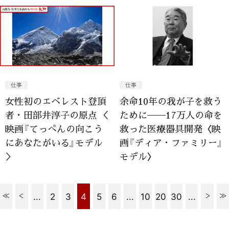
仕事
仕事
女性初のエベレスト登頂
余命10年の我が子を救う
者・田部井淳子の原点 ＜
ために──17万人の命を
映画『てっぺんの向こう
救った医療器具開発〈映
にあなたがいる』モデル
画『ディア・ファミリー』
＞
モデル〉
...
2
3
4
5
6
...
10
20
30
...