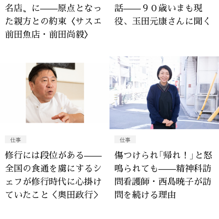
名店〟に——原点となっ
話——９０歳いまも現
た親方との約束〈サスエ
役、玉田元康さんに聞く
前田魚店・前田尚毅〉
仕事
仕事
修行には段位がある——
傷つけられ「帰れ！」と怒
全国の食通を虜にするシ
鳴られても——精神科訪
ェフが修行時代に心掛け
問看護師・西島暁子が訪
ていたこと＜奥田政行＞
問を続ける理由