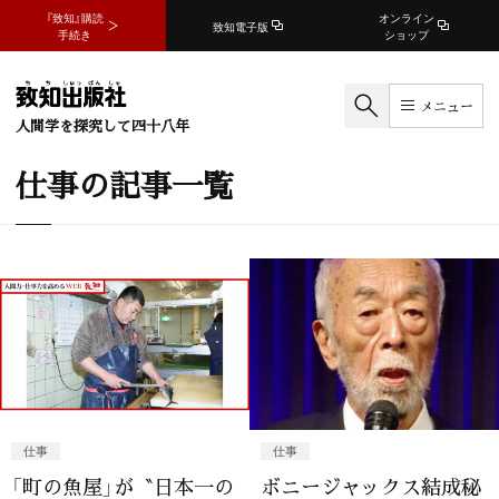
『致知』購読
オンライン
致知電子版
手続き
ショップ
メニュー
人間学を探究して四十八年
仕事の記事一覧
仕事
仕事
「町の魚屋」が〝日本一の
ボニージャックス結成秘