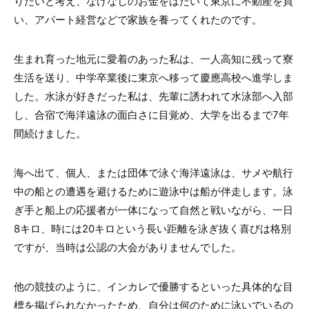
りたいと考え、なけなしのお金をはたいて東京に不動産を買
い、アパート経営などで家族を養ってくれたのです。
生まれ育った地元に愛着のあった私は、一人高知に残って寮
生活を送り、中学卒業後に東京へ移って慶應高校へ進学しま
した。水泳が好きだった私は、先輩に誘われて水泳部へ入部
し、合宿で海洋遠泳の面白さに目覚め、大学を出るまで7年
間続けました。
海へ出て、個人、または団体で泳ぐ海洋遠泳は、サメや航行
中の船との遭遇を避けるために遊泳中は船が伴走します。泳
ぎ手と船上の応援者が一体になって自然と戦いながら、一日
8キロ、時には20キロという長い距離を泳ぎ抜く喜びは格別
ですが、当時は公認の大会がありませんでした。
他の競技のように、インカレで優勝するといった具体的な目
標を掲げられなかったため、自分は何のために泳いでいるの