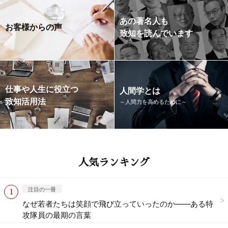
あの著名人も
お客様からの声
致知を読んでいます
仕事や人生に役立つ
人間学とは
致知活用法
～人間力を高めるために～
人気ランキング
注目の一冊
なぜ若者たちは笑顔で飛び立っていったのか——ある特
攻隊員の最期の言葉