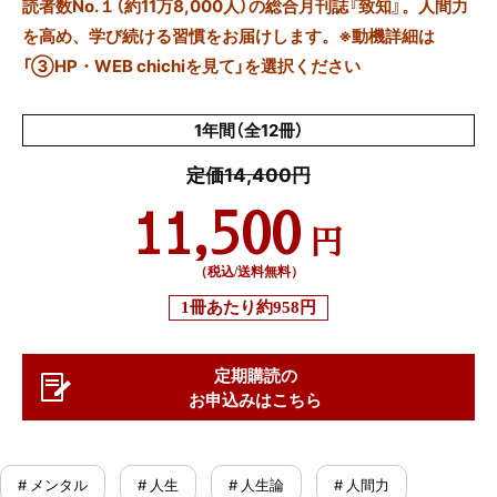
読者数No.１（約11万8,000人）の総合月刊誌『致知』。人間力
を高め、学び続ける習慣をお届けします。※動機詳細は
「③HP・WEB chichiを見て」を選択ください
1年間（全12冊）
定価14,400円
11,500
円
（税込/送料無料）
1冊あたり
約958円
定期購読の
お申込みはこちら
# メンタル
# 人生
# 人生論
# 人間力