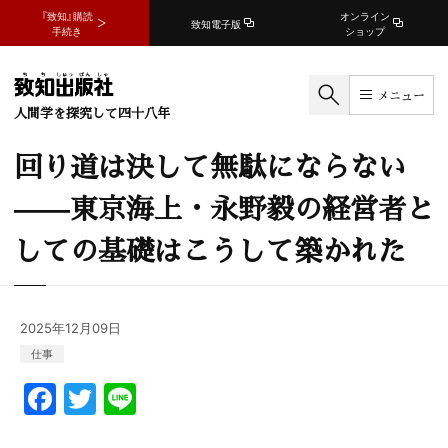
『致知』購読
オンライン
致知電子版
手続き
ショップ
メニュー
人間学を探究して四十八年
回り道は決して無駄にならない
——東京海上・永野毅の経営者と
しての基礎はこうして築かれた
2025年12月09日
仕事
F
T
Li
a
w
n