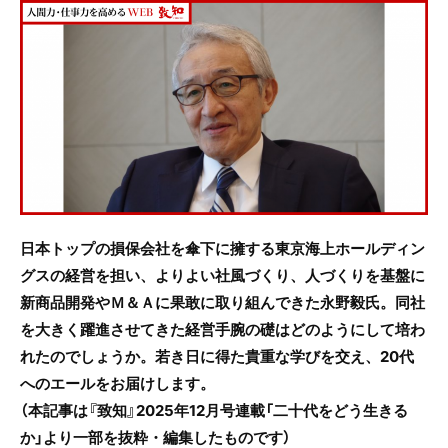
c
itt
e
e
er
b
o
o
k
日本トップの損保会社を傘下に擁する東京海上ホールディン
グスの経営を担い、よりよい社風づくり、人づくりを基盤に
新商品開発やＭ＆Ａに果敢に取り組んできた永野毅氏。同社
を大きく躍進させてきた経営手腕の礎はどのようにして培わ
れたのでしょうか。若き日に得た貴重な学びを交え、20代
へのエールをお届けします。
（本記事は『致知』2025年12月号連載「二十代をどう生きる
か」より一部を抜粋・編集したものです）