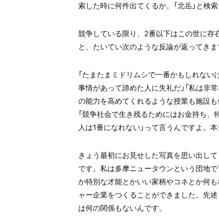
索した時に何件出てくるか。「北岳」と検
競争している限り、2番以下はこの世に存
と、たいてい次のような反論が返ってきま
「たまたまミドリムシで一番かもしれない
事情があって諦めた人に失礼だ」「私は非常
の能力を高めてくれるような授業も施設も
「競争社会で生き残るためにはお金持ち、
人は1番になれない」って言うんですよ。
きょう最初にお見せした写真を思い出して
です。私は多摩ニュータウンという団地で
か特別な才能とかいい家柄やコネとか何も
ャー企業をつくることができました。先述
は何の関係もないんです。