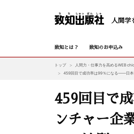
人間学
致知とは？
致知のお申込み
トップ
人間力・仕事力を高めるWEB chic
459回目で成功率は99％になる——日
459回目で
ンチャー企