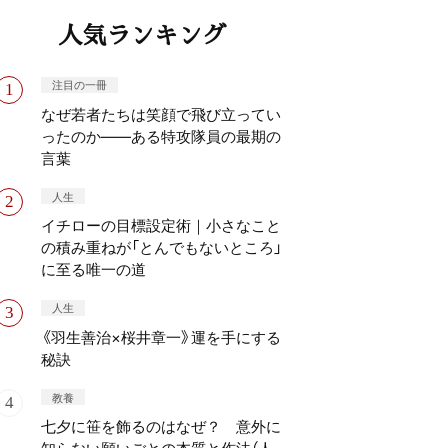
人気ランキング
注目の一冊
なぜ若者たちは笑顔で飛び立ってい
ったのか——ある特攻隊員の最期の
言葉
人生
イチローの目標設定術｜小さなこと
の積み重ねが「とんでもないところ」
に至る唯一の道
人生
《羽生善治×桜井章一》運を手にする
秘訣
教養
七夕に笹を飾るのはなぜ？ 意外に