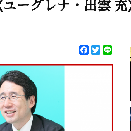
ユーグレナ・出雲 充
F
T
Li
a
w
n
c
itt
e
e
er
b
o
o
k