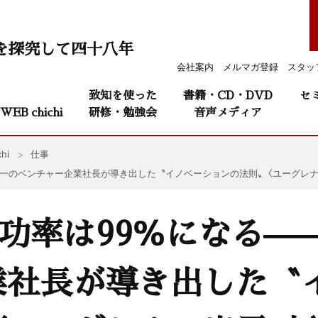
を探究して四十八年
会社案内
メルマガ登録
スタッ
致知を使った
書籍・CD・DVD
セ
WEB chichi
研修・勉強会
音声メディア
hi
仕事
本一のベンチャー企業社長が導き出した〝イノベーションの法則〟〈ユーグレナ
成功率は99％になる—
業社長が導き出した〝