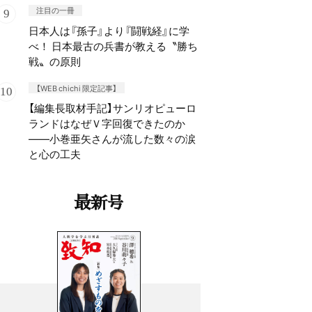
注目の一冊
日本人は『孫子』より『闘戦経』に学
べ！ 日本最古の兵書が教える〝勝ち
戦〟の原則
【WEB chichi 限定記事】
【編集長取材手記】サンリオピューロ
ランドはなぜＶ字回復できたのか
——小巻亜矢さんが流した数々の涙
と心の工夫
最新号