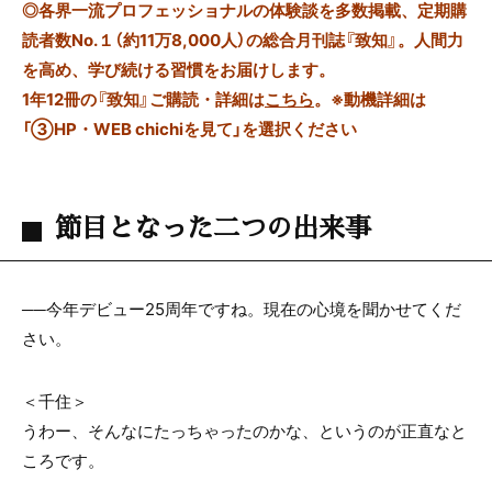
◎
各界一流プロフェッショナルの体験談を多数掲載、定期購
読者数No.１（約11万8,000人）の総合月刊誌『致知』。人間力
を高め、学び続ける習慣をお届けします。
1年12冊の『致知』ご購読・詳細は
こちら
。
※動機詳細は
「③HP・WEB chichiを見て」を選択ください
節目となった二つの出来事
──今年デビュー25周年ですね。現在の心境を聞かせてくだ
さい。
＜千住＞
うわー、そんなにたっちゃったのかな、というのが正直なと
ころです。