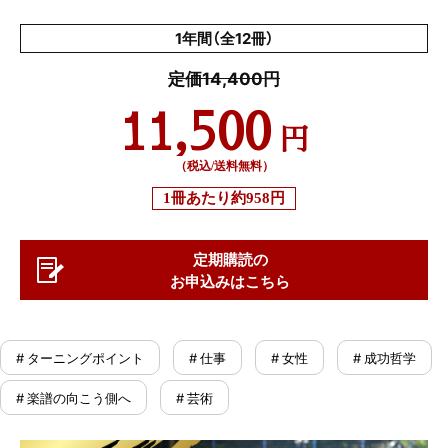
1年間（全12冊）
定価14,400円
11,500
円
（税込/送料無料）
1冊あたり
約958円
定期購読の
お申込みはこちら
# ターニングポイント
# 仕事
# 女性
# 成功哲学
# 楽譜の向こう側へ
# 芸術