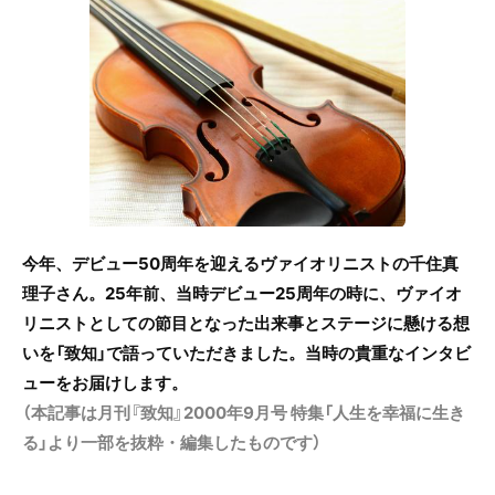
c
itt
e
e
er
b
o
o
k
今年、デビュー50周年を迎えるヴァイオリニストの千住真
理子さん。25年前、当時デビュー25周年の時に、ヴァイオ
リニストとしての節目となった出来事とステージに懸ける想
いを「致知」で語っていただきました。当時の貴重なインタビ
ューをお届けします。
（本記事は月刊『致知』2000年9月号 特集「人生を幸福に生き
る」より一部を抜粋・編集したものです）