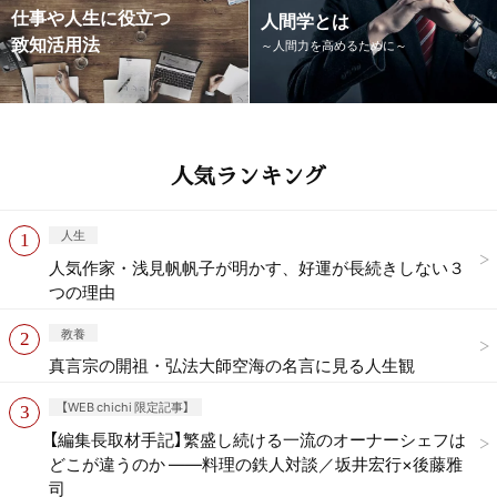
仕事や人生に役立つ
人間学とは
致知活用法
～人間力を高めるために～
人気ランキング
人生
人気作家・浅見帆帆子が明かす、好運が長続きしない３
つの理由
教養
真言宗の開祖・弘法大師空海の名言に見る人生観
【WEB chichi 限定記事】
【編集長取材手記】繁盛し続ける一流のオーナーシェフは
どこが違うのか ——料理の鉄人対談／坂井宏行×後藤雅
司