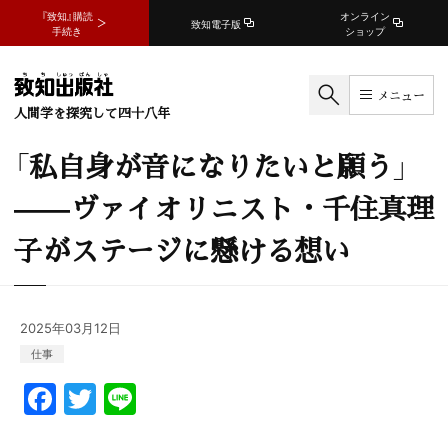
『致知』購読
オンライン
致知電子版
手続き
ショップ
メニュー
人間学を探究して四十八年
「私自身が音になりたいと願う」
——ヴァイオリニスト・千住真理
子がステージに懸ける想い
2025年03月12日
仕事
F
T
Li
a
w
n