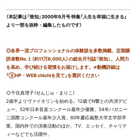
（本記事は『致知』2000年9月号 特集「人生を幸福に生きる」
より一部を抜粋・編集したものです）
◎
各界一流プロフェッショナルの体験談を多数掲載、定期購
読者数No.１（約11万8,000人）の総合月刊誌『致知』。人間力
を高め、学び続ける習慣をお届けします。※動機詳細は
「③HP・WEB chichiを見て」を選択ください
◇千住真理子（せんじゅ・まりこ）
2歳半よりヴァイオリンを始める。12歳でN響との共演デビ
ュー。52年日本音楽コンクール最年少優勝。54年パガニー
ニ国際コンクール最年少入賞。60年慶応義塾大学文学部卒
業。国内外での演奏活動のほか、TV、エッセイ、チャリテ
ィーなどでも活躍中。