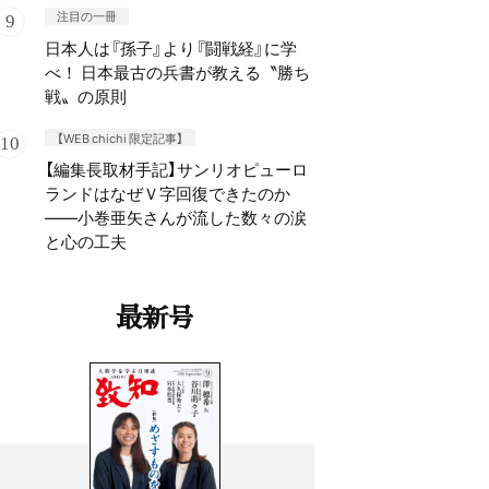
注目の一冊
日本人は『孫子』より『闘戦経』に学
べ！ 日本最古の兵書が教える〝勝ち
戦〟の原則
【WEB chichi 限定記事】
【編集長取材手記】サンリオピューロ
ランドはなぜＶ字回復できたのか
——小巻亜矢さんが流した数々の涙
と心の工夫
最新号