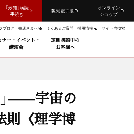
『致知』購読
オンライン
致知電子版
手続き
ショップ
フブログ
書店さまへ
よくあるご質問
採用情報
サイト内検索
ミナー・イベント・
定期購読中の
講演会
お客様へ
」——宇宙の
法則〈理学博