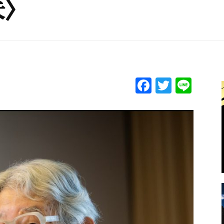
夫〉
F
T
Li
a
w
n
c
itt
e
e
er
b
o
o
k