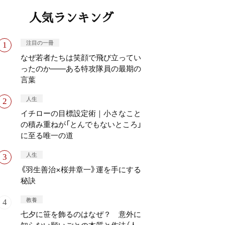
人気ランキング
注目の一冊
なぜ若者たちは笑顔で飛び立ってい
ったのか——ある特攻隊員の最期の
言葉
人生
イチローの目標設定術｜小さなこと
の積み重ねが「とんでもないところ」
に至る唯一の道
人生
《羽生善治×桜井章一》運を手にする
秘訣
教養
七夕に笹を飾るのはなぜ？ 意外に