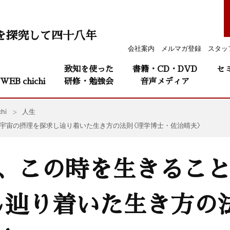
を探究して四十八年
会社案内
メルマガ登録
スタッ
致知を使った
書籍・CD・DVD
セ
WEB chichi
研修・勉強会
音声メディア
hi
人生
—宇宙の摂理を探求し辿り着いた生き方の法則〈理学博士・佐治晴夫〉
、この時を生きること
し辿り着いた生き方の