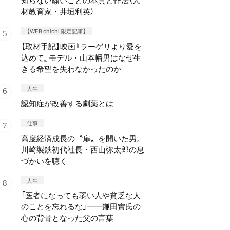
知らない願いごとの本質と作法（人
材教育家・井垣利英）
【WEB chichi 限定記事】
【取材手記】映画『ラーゲリより愛を
込めて』モデル・山本幡男はなぜ生
きる希望を失わなかったのか
人生
認知症が改善する劇薬とは
仕事
高度経済成長の〝扉〟を開いた男。
川崎製鉄初代社長・西山弥太郎の息
づかいを聴く
人生
「医者になっても弱い人や貧乏な人
のことを忘れるな」——鎌田實氏の
心の背骨となった父の言葉