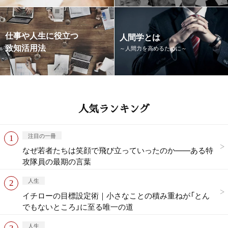
仕事や人生に役立つ
人間学とは
致知活用法
～人間力を高めるために～
人気ランキング
注目の一冊
なぜ若者たちは笑顔で飛び立っていったのか——ある特
攻隊員の最期の言葉
人生
イチローの目標設定術｜小さなことの積み重ねが「とん
でもないところ」に至る唯一の道
人生