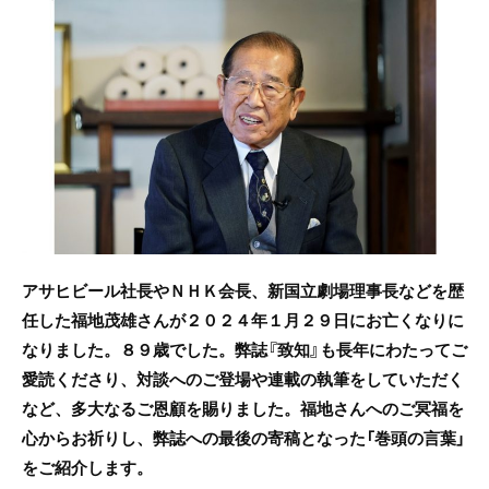
c
itt
e
e
er
b
o
o
k
アサヒビール社長やＮＨＫ会長、新国立劇場理事長などを歴
任した福地茂雄さんが２０２４年１月２９日にお亡くなりに
なりました。８９歳でした。弊誌『致知』も長年にわたってご
愛読くださり、対談へのご登場や連載の執筆をしていただく
など、多大なるご恩顧を賜りました。福地さんへのご冥福を
心からお祈りし、弊誌への最後の寄稿となった「巻頭の言葉」
をご紹介します。