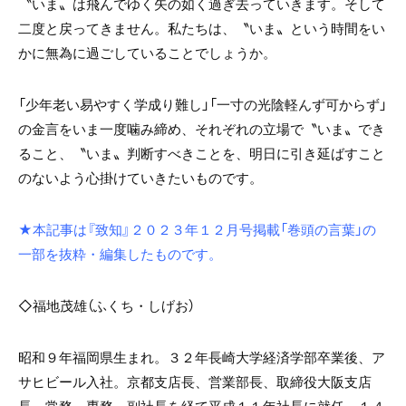
〝いま〟は飛んでゆく矢の如く過ぎ去っていきます。そして
二度と戻ってきません。私たちは、〝いま〟という時間をい
かに無為に過ごしていることでしょうか。
「少年老い易やすく学成り難し」「一寸の光陰軽んず可からず」
の金言をいま一度噛み締め、それぞれの立場で〝いま〟でき
ること、〝いま〟判断すべきことを、明日に引き延ばすこと
のないよう心掛けていきたいものです。
★本記事は『致知』２０２３年１２月号掲載「巻頭の言葉」の
一部を抜粋・編集したものです。
◇福地茂雄（ふくち・しげお）
昭和９年福岡県生まれ。３２年長崎大学経済学部卒業後、ア
サヒビール入社。京都支店長、営業部長、取締役大阪支店