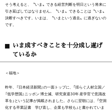
そう考えると、〝いま〟できる経営判断を明日という将来に
引き延ばしてはなりません。〝いま〟できることは〝いま〟
決断すべきです。いまは、〝いまという過去〟に過ぎないの
です。
いま成すべきことを十分成し遂げ
ているか
＜福地＞
昨年、『日本経済新聞』の一面トップに、「揺らぐ人材立国／
『低学歴国』ニッポン 博士減、研究衰退
30
年 産学官で意識改
革を」という記事が掲載されました。さらに翌朝には、「空洞
化する卒業証書 学び直し、企業も学校も」と書かれていま