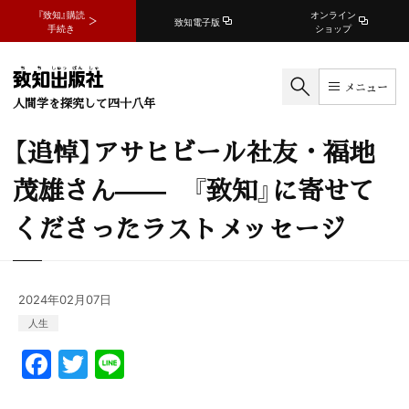
『致知』購読
オンライン
致知電子版
手続き
ショップ
メニュー
人間学を探究して四十八年
【追悼】アサヒビール社友・福地
茂雄さん—— 『致知』に寄せて
くださったラストメッセージ
2024年02月07日
人生
F
T
Li
a
w
n