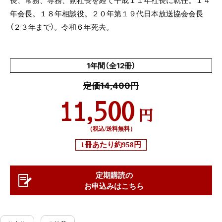
長、常務、専務、副社長を経て平成１１年社長に就任。１４
年会長。１８年相談役。２０年第１９代日本放送協会会長
（２３年まで）。令和６年死去。
1年間（全12冊）
定価14,400円
11,500
円
（税込/送料無料）
1冊あたり
約958円
定期購読の
お申込みはこちら