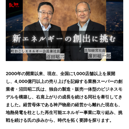
c
itt
e
e
er
b
o
o
k
2000年の開業以来、現在、全国に1,000店舗以上を展開
し、4,000億円以上の売り上げを記録する業務スーパーの創
業者・沼田昭二氏は、独自の製造・販売一体型のビジネスモ
デルを構築し、右肩上がりの成長を続ける同社を牽引してき
ました。経営母体である神戸物産の経営から離れた現在も、
地熱発電を柱とした再生可能エネルギー事業に取り組み、挑
戦を続ける氏の歩みから、時代を拓く要諦を探ります。