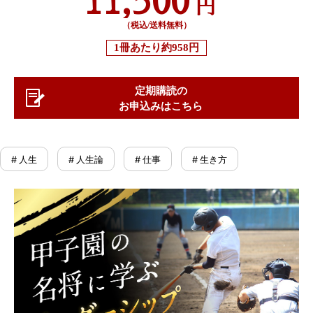
円
（税込/送料無料）
1冊あたり
約958円
定期購読の
お申込みはこちら
# 人生
# 人生論
# 仕事
# 生き方