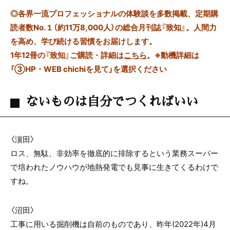
◎
各界一流プロフェッショナルの体験談を多数掲載、定期購
読者数No.１（約11万8,000人）の総合月刊誌『致知』。人間力
を高め、学び続ける習慣をお届けします。
1年12冊の『致知』ご購読・詳細は
こちら
。
※動機詳細は
「③HP・WEB chichiを見て」を選択ください
ないものは自分でつくればいい
〈濵田〉
ロス、無駄、非効率を徹底的に排除するという業務スーパー
で培われたノウハウが地熱発電でも見事に生きてくるわけで
すね。
〈沼田〉
工事に用いる掘削機は自前のものであり、昨年(2022年)4月