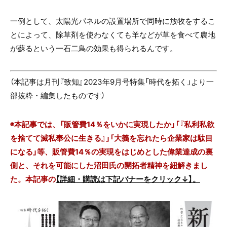
一例として、太陽光パネルの設置場所で同時に放牧をするこ
とによって、除草剤を使わなくても羊などが草を食べて農地
が蘇るという一石二鳥の効果も得られるんです。
（本記事は月刊『致知』2023年9月号特集「時代を拓く」より一
部抜粋・編集したものです）
◉本記事では、「販管費14％をいかに実現したか」「『私利私欲
を捨てて滅私奉公に生きる』」「大義を忘れたら企業家は駄目
になる」等、販管費14％の実現をはじめとした偉業達成の裏
側と、それを可能にした沼田氏の開拓者精神を紐解きまし
た。本記事の
【詳細・購読は下記バナーをクリック↓】。