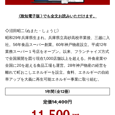
〈致知電子版 〉でも全文お読みいただけます。
◇沼田昭二（ぬまた・しょうじ）
昭和29年兵庫県生まれ。兵庫県立高砂高校卒業後、三越に入
社。56年食品スーパー創業。60年神戸物産設立。平成12年
業務スーパー１号店をオープン。以来、フランチャイズ方式
で全国展開を図り現在1,000店舗以上を超える。外食産業や
全国に20を超える食品工場も運営。28年神戸物産の経営を
離れて町おこしエネルギーを設立。食料、エネルギーの自給
率アップを大義に再生可能エネルギー事業に取り組む。
1年間（全12冊）
定価14,400円
11,500