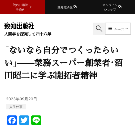
『致知』購読
オンライン
致知電子版
手続き
ショップ
メニュー
人間学を探究して四十八年
「ないなら自分でつくったらい
い」——業務スーパー創業者･沼
田昭二に学ぶ開拓者精神
2023年09月29日
人生
仕事
F
T
Li
a
w
n