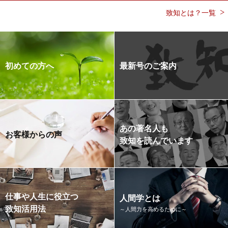
致知とは？一覧
初めての方へ
最新号のご案内
あの著名人も
お客様からの声
致知を読んでいます
仕事や人生に役立つ
人間学とは
致知活用法
～人間力を高めるために～