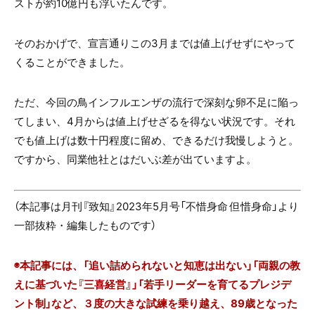
ストが約10億円も浮いたんです。
そのおかげで、宣言通りこの3月までは値上げせずにやって
くることができました。
ただ、今回の鳥インフルエンザの流行で深刻な卵不足に陥っ
てしまい、4月からは値上げせざるを得ない状況です。それ
でも値上げは数十円程度に留め、できるだけ我慢しようと。
ですから、同業他社とはだいぶ差が出ていますよ。
（本記事は月刊『致知』2023年5月号「不惜身命 但惜身命」より
一部抜粋・編集したものです）
◉本記事には、「追い詰められないと知恵は出ない」「両親の教
えに基づいた『三喜経営』」「若手リーダーを育てるプレジデ
ント制」など、３度の大きな試練を乗り越え、89歳となった