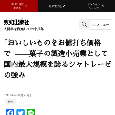
『致知』購読
オンライン
致知電子版
手続き
ショップ
メニュー
人間学を探究して四十八年
「おいしいものをお値打ち価格
で」——菓子の製造小売業として
国内最大規模を誇るシャトレーゼ
の強み
2024年01月23日
仕事
F
T
Li