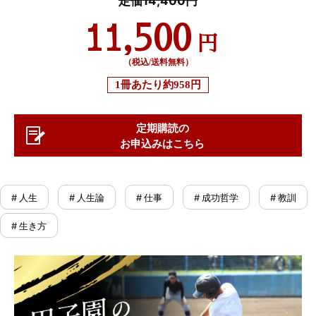
11,500
円
（税込/送料無料）
1冊あたり
約958円
定期購読の
お申込みはこちら
# 人生
# 人生論
# 仕事
# 成功哲学
# 教訓
# 生き方