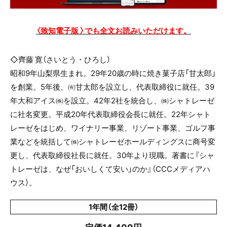
〈致知電子版 〉でも全文お読みいただけます。
◇齊藤 寛（さいとう・ひろし）
昭和9年山梨県生まれ。29年20歳の時に焼き菓子店「甘太郎」
を創業。5年後、㈲甘太郎を設立し、代表取締役に就任。39
年大和アイス㈱を設立。42年2社を統合し、㈱シャトレーゼ
に社名変更。平成20年代表取締役会長に就任。22年シャト
レーゼをはじめ、ワイナリー事業、リゾート事業、ゴルフ事
業などを統括して㈱シャトレーゼホールディングスに商号変
更し、代表取締役社長に就任。30年より現職。著書に『シャ
トレーゼは、なぜ「おいしくて安い」のか』（CCCメディアハ
ウス）。
1年間（全12冊）
定価14,400円