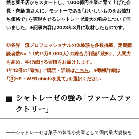
焼き菓子店からスタートし、1,000億円企業に育て上げた会
長・齊藤 寛さんに、モットーである「おいしいものをお値打
ち価格で」 を実現させるシャトレーゼ最大の強みについて伺
いました。※記事内容は2023年3月に取材したものです。
◎
各界一流プロフェッショナルの体験談を多数掲載、定期購
読者数No.１（約11万8,000人）の総合月刊誌『致知』。人間力
を高め、学び続ける習慣をお届けします。
1年12冊の『致知』ご購読・詳細は
こちら
。
※動機詳細は
「③HP・WEB chichiを見て」を選択ください
シャトレーゼの強み「ファームファ
クトリー」
——シャトレーゼは菓子の製造小売業として国内最大規模を