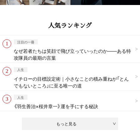
人気ランキング
注目の一冊
なぜ若者たちは笑顔で飛び立っていったのか——ある特
攻隊員の最期の言葉
人生
イチローの目標設定術｜小さなことの積み重ねが「とん
でもないところ」に至る唯一の道
人生
《羽生善治×桜井章一》運を手にする秘訣
もっと見る