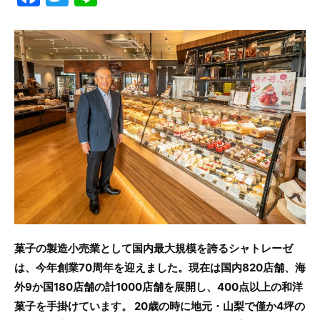
a
w
n
c
itt
e
e
er
b
o
o
k
菓子の製造小売業として国内最大規模を誇るシャトレーゼ
は、今年創業70周年を迎えました。現在は国内820店舗、海
外9か国180店舗の計1000店舗を展開し、400点以上の和洋
菓子を手掛けています。 20歳の時に地元・山梨で僅か4坪の