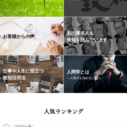
あの著名人も
お客様からの声
致知を読んでいます
仕事や人生に役立つ
人間学とは
致知活用法
～人間力を高めるために～
人気ランキング
注目の一冊