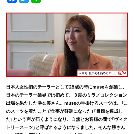
a
w
n
c
itt
e
e
er
b
o
o
k
日本人女性初のテーラーとして28歳の時にmuseを創業し、
日本のテーラー業界では初めて、３度のミラノコレクション
出場を果たした勝友美さん。museの手掛けるスーツは、「こ
のスーツを着たことで仕事が好調になった」「目標を達成し
た」という声が届くようになり、自然とお客様の間で「ヴィク
トリースーツ」と呼ばれるようになりました。そんな勝さん