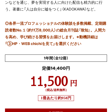
ンなどを通じ、夢を実現する人に向けた配信も精力的に行
う。著書に『人は自分に嘘をつく』（KADOKAWA）など。
◎
各界一流プロフェッショナルの体験談を多数掲載、定期購
読者数No.１（約11万8,000人）の総合月刊誌『致知』。人間力
を高め、学び続ける習慣をお届けします。※動機詳細は
「③HP・WEB chichiを見て」を選択ください
1年間（全12冊）
定価14,400円
11,500
円
（税込/送料無料）
1冊あたり
約958円