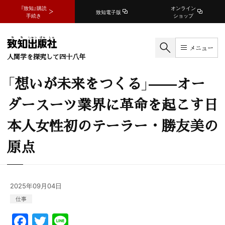
『致知』購読
オンライン
致知電子版
手続き
ショップ
メニュー
人間学を探究して四十八年
「想いが未来をつくる」——オー
ダースーツ業界に革命を起こす日
本人女性初のテーラー・勝友美の
原点
2025年09月04日
仕事
F
T
Li