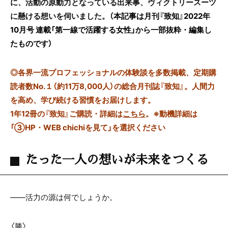
に、活動の原動力となっている出来事、ヴィクトリースーツ
に懸ける想いを伺いました。
（本記事は月刊『致知』2022年
10月号 連載「第一線で活躍する女性」から一部抜粋・編集し
たものです）
◎
各界一流プロフェッショナルの体験談を多数掲載、定期購
読者数No.１（約11万8,000人）の総合月刊誌『致知』。人間力
を高め、学び続ける習慣をお届けします。
1年12冊の『致知』ご購読・詳細は
こちら
。
※動機詳細は
「③HP・WEB chichiを見て」を選択ください
たった一人の想いが未来をつくる
――活力の源は何でしょうか。
〈勝〉