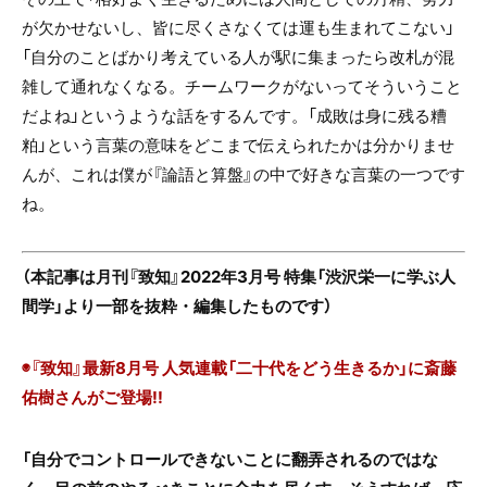
が欠かせないし、皆に尽くさなくては運も生まれてこない」
「自分のことばかり考えている人が駅に集まったら改札が混
雑して通れなくなる。チームワークがないってそういうこと
だよね」というような話をするんです。「成敗は身に残る糟
粕」という言葉の意味をどこまで伝えられたかは分かりませ
んが、これは僕が『論語と算盤』の中で好きな言葉の一つです
ね。
（本記事は月刊『致知』2022年3月号 特集「渋沢栄一に学ぶ人
間学」より一部を抜粋・編集したものです）
◉『致知』最新8月号 人気連載「二十代をどう生きるか」に
斎藤
佑樹さん
がご登場!!
「
自分でコントロールできないことに翻弄されるのではな