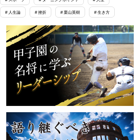
# 人生論
# 挫折
# 栗山英樹
# 生き方