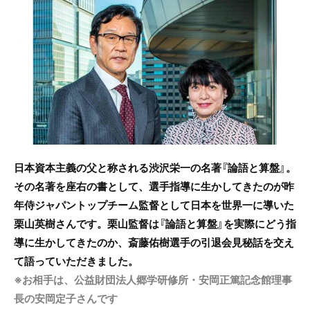
c
itt
e
e
er
b
o
o
k
日本資本主義の父と称される渋沢栄一の名著『論語と算盤』。
その名著を座右の書として、選手指導に生かしてきたのが昨
年
侍ジャパントップチーム監督として日本を世界一に導いた
栗山英樹さんです。栗山監督は『論語と算盤』を実際にどう指
導に生かしてきたのか、斎藤佑樹選手の引退会見秘話を交え
て語っていただきました。
※お相手は、公益財団法人郷学研修所・安岡正篤記念館理事
長の安岡定子さんです