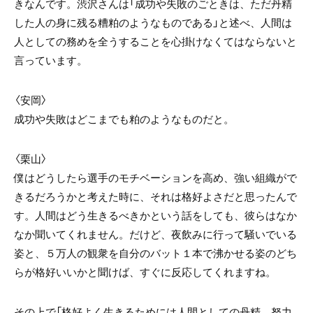
きなんです。渋沢さんは「成功や失敗のごときは、ただ丹精
した人の身に残る糟粕のようなものである」と述べ、人間は
人としての務めを全うすることを心掛けなくてはならないと
言っています。
〈安岡〉
成功や失敗はどこまでも粕のようなものだと。
〈栗山〉
僕はどうしたら選手のモチベーションを高め、強い組織がで
きるだろうかと考えた時に、それは格好よさだと思ったんで
す。人間はどう生きるべきかという話をしても、彼らはなか
なか聞いてくれません。だけど、夜飲みに行って騒いでいる
姿と、５万人の観衆を自分のバット１本で沸かせる姿のどち
らが格好いいかと聞けば、すぐに反応してくれますね。
その上で「格好よく生きるためには人間としての丹精、努力