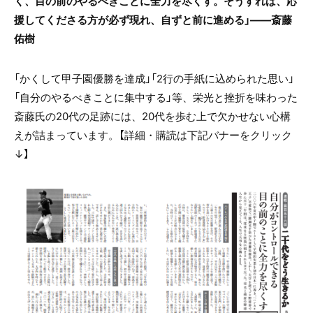
く、目の前のやるべきことに全力を尽くす。
そうすれば、応
援してくださる方が必ず現れ、自ずと前に進める
」――
斎藤
佑樹
「かくして甲子園優勝を達成」「2行の手紙に込められた思い」
「自分のやるべきことに集中する」等、栄光と挫折を味わった
斎藤氏の20代の足跡には、20代を歩む上で欠かせない心構
えが詰まっています
。
【詳細・購読は下記バナーをクリック
↓】