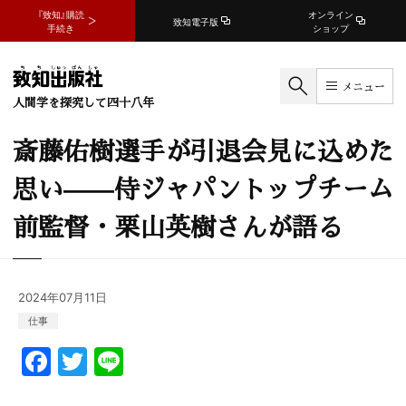
『致知』購読
オンライン
致知電子版
手続き
ショップ
メニュー
人間学を探究して四十八年
斎藤佑樹選手が引退会見に込めた
思い——侍ジャパントップチーム
前監督・栗山英樹さんが語る
2024年07月11日
仕事
F
T
Li
a
w
n