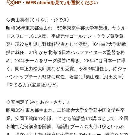
「③HP・WEB chichiを見て」を選択ください
◇栗山英樹（くりやま・ひでき）
昭和
36
年東京都生まれ。
59
年東京学芸大学卒業後、ヤクル
トスワローズに入団。平成元年ゴールデン・クラブ賞受賞。
翌年現役を引退し野球解説者として活動。
16
年白
?
大学助教
授に就任。
24
年から北海道日本ハムファイターズ監督を務
め、
24
年チームをリーグ優勝に導き、
28
年には日本一に導
く。同年正力松太郎賞などを受賞。令和
3
年退任し、侍ジャ
パントップチーム監督に就任。著書に『栗山魂』（河出文庫）
『育てる力』（宝島社）など。
◇安岡定子（やすおか・さだこ）
昭和
35
年東京都生まれ。二松學舍大学文学部中国文学科卒
業。安岡正篤師の令孫。「こども論語塾」の講師として、全国
各地で定例講座を開催。『論語』ブームの火付け役といわれ
る。現在は大人向け講座や企業向けのセミナー、講演などで