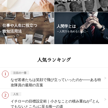
仕事や人生に役立つ
人間学とは
致知活用法
～人間力を高めるために～
人気ランキング
注目の一冊
なぜ若者たちは笑顔で飛び立っていったのか——ある特
攻隊員の最期の言葉
人生
イチローの目標設定術｜小さなことの積み重ねが「とん
でもないところ」に至る唯一の道