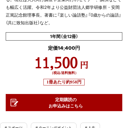
も幅広く活躍。令和
2
年より公益財団法人郷学研修所・安岡
正篤記念館理事長。著書に『楽しい論語塾』『
0
歳からの論語』
（共に致知出版社）など。
1年間（全12冊）
定価14,400円
11,500
円
（税込/送料無料）
1冊あたり
約958円
定期購読の
お申込みはこちら
# スポーツ
# ターニングポイント
# 人生