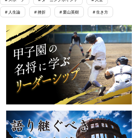
# 人生論
# 挫折
# 栗山英樹
# 生き方