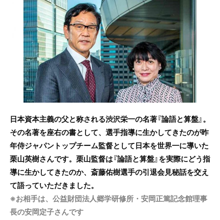
c
itt
e
e
er
b
o
o
k
日本資本主義の父と称される渋沢栄一の名著『論語と算盤』。
その名著を座右の書として、選手指導に生かしてきたのが昨
年
侍ジャパントップチーム監督として日本を世界一に導いた
栗山英樹さんです。栗山監督は『論語と算盤』を実際にどう指
導に生かしてきたのか、斎藤佑樹選手の引退会見秘話を交え
て語っていただきました。
※お相手は、公益財団法人郷学研修所・安岡正篤記念館理事
長の安岡定子さんです