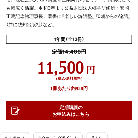
も幅広く活躍。令和
2
年より公益財団法人郷学研修所・安岡
正篤記念館理事長。著書に『楽しい論語塾』『
0
歳からの論語』
（共に致知出版社）など。
1年間（全12冊）
定価14,400円
11,500
円
（税込/送料無料）
1冊あたり
約958円
定期購読の
お申込みはこちら
# スポーツ
# ターニングポイント
# 人生