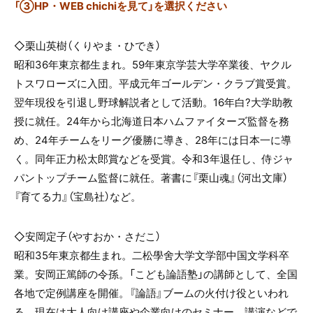
「③HP・WEB chichiを見て」を選択ください
◇栗山英樹（くりやま・ひでき）
昭和
36
年東京都生まれ。
59
年東京学芸大学卒業後、ヤクル
トスワローズに入団。平成元年ゴールデン・クラブ賞受賞。
翌年現役を引退し野球解説者として活動。
16
年白
?
大学助教
授に就任。
24
年から北海道日本ハムファイターズ監督を務
め、
24
年チームをリーグ優勝に導き、
28
年には日本一に導
く。同年正力松太郎賞などを受賞。令和
3
年退任し、侍ジャ
パントップチーム監督に就任。著書に『栗山魂』（河出文庫）
『育てる力』（宝島社）など。
◇安岡定子（やすおか・さだこ）
昭和
35
年東京都生まれ。二松學舍大学文学部中国文学科卒
業。安岡正篤師の令孫。「こども論語塾」の講師として、全国
各地で定例講座を開催。『論語』ブームの火付け役といわれ
る。現在は大人向け講座や企業向けのセミナー、講演などで