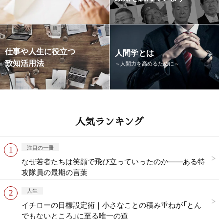
仕事や人生に役立つ
人間学とは
致知活用法
～人間力を高めるために～
人気ランキング
注目の一冊
なぜ若者たちは笑顔で飛び立っていったのか——ある特
攻隊員の最期の言葉
人生
イチローの目標設定術｜小さなことの積み重ねが「とん
でもないところ」に至る唯一の道