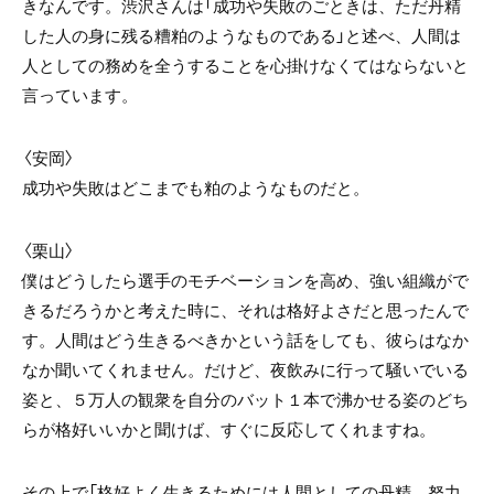
きなんです。渋沢さんは「成功や失敗のごときは、ただ丹精
した人の身に残る糟粕のようなものである」と述べ、人間は
人としての務めを全うすることを心掛けなくてはならないと
言っています。
〈安岡〉
成功や失敗はどこまでも粕のようなものだと。
〈栗山〉
僕はどうしたら選手のモチベーションを高め、強い組織がで
きるだろうかと考えた時に、それは格好よさだと思ったんで
す。人間はどう生きるべきかという話をしても、彼らはなか
なか聞いてくれません。だけど、夜飲みに行って騒いでいる
姿と、５万人の観衆を自分のバット１本で沸かせる姿のどち
らが格好いいかと聞けば、すぐに反応してくれますね。
その上で「格好よく生きるためには人間としての丹精、努力