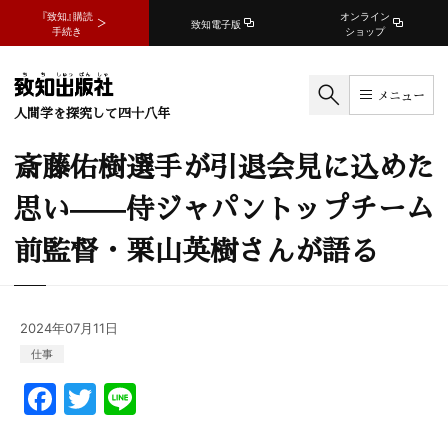
『致知』購読
オンライン
致知電子版
手続き
ショップ
メニュー
人間学を探究して四十八年
斎藤佑樹選手が引退会見に込めた
思い——侍ジャパントップチーム
前監督・栗山英樹さんが語る
2024年07月11日
仕事
F
T
Li
a
w
n