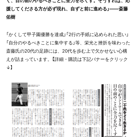
く、目の前のやるべきことに全力を尽くす。
そうすれば、応
援してくださる方が必ず現れ、自ずと前に進める
」――
斎藤
佑樹
「かくして甲子園優勝を達成」「2行の手紙に込められた思い」
「自分のやるべきことに集中する」等、栄光と挫折を味わった
斎藤氏の20代の足跡には、20代を歩む上で欠かせない心構
えが詰まっています
。
【詳細・購読は下記バナーをクリック
↓】