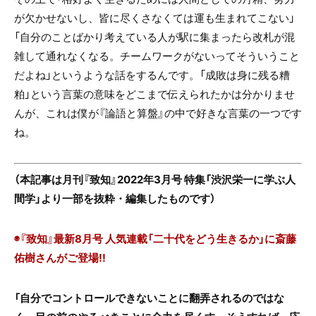
が欠かせないし、皆に尽くさなくては運も生まれてこない」
「自分のことばかり考えている人が駅に集まったら改札が混
雑して通れなくなる。チームワークがないってそういうこと
だよね」というような話をするんです。「成敗は身に残る糟
粕」という言葉の意味をどこまで伝えられたかは分かりませ
んが、これは僕が『論語と算盤』の中で好きな言葉の一つです
ね。
（本記事は月刊『致知』2022年3月号 特集「渋沢栄一に学ぶ人
間学」より一部を抜粋・編集したものです）
◉『致知』最新8月号 人気連載「二十代をどう生きるか」に
斎藤
佑樹さん
がご登場!!
「
自分でコントロールできないことに翻弄されるのではな