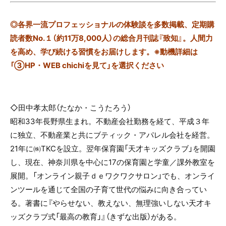
◎
各界一流プロフェッショナルの体験談を多数掲載、定期購
読者数No.１（約11万8,000人）の総合月刊誌『致知』。人間力
を高め、学び続ける習慣をお届けします。※動機詳細は
「③HP・WEB chichiを見て」を選択ください
◇田中孝太郎（たなか・こうたろう）
昭和33年長野県生まれ。不動産会社勤務を経て、平成３年
に独立、不動産業と共にブティック・アパレル会社を経営。
21年に㈱TKCを設立。翌年保育園「天才キッズクラブ」を開園
し、現在、神奈川県を中心に17の保育園と学童／課外教室を
展開。「オンライン親子ｄｅワクワクサロン」でも、オンライ
ンツールを通じて全国の子育て世代の悩みに向き合ってい
る。著書に『やらせない、教えない、無理強いしない天才キ
ッズクラブ式「最高の教育」』（きずな出版）がある。