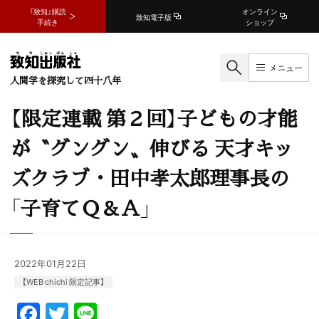
『致知』購読
オンライン
致知電子版
手続き
ショップ
メニュー
人間学を探究して四十八年
【限定連載 第２回】子どもの才能
が〝グングン〟伸びる 天才キッ
ズクラブ・田中孝太郎理事長の
「子育てＱ＆Ａ」
2022年01月22日
【WEB chichi 限定記事】
F
T
Li