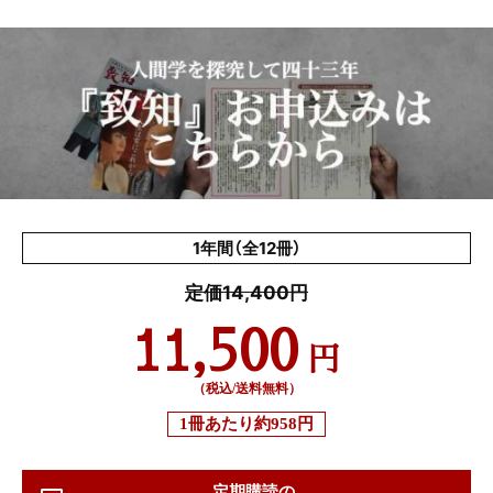
1年間（全12冊）
定価14,400円
11,500
円
（税込/送料無料）
1冊あたり
約958円
定期購読の