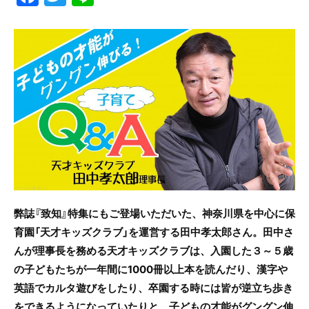
a
w
n
c
itt
e
e
er
b
o
o
k
弊誌『致知』特集にもご登場いただいた、神奈川県を中心に保
育園「天才キッズクラブ」を運営する田中孝太郎さん。田中さ
んが理事長を務める天才キッズクラブは、入園した３～５歳
の子どもたちが一年間に1000冊以上本を読んだり、漢字や
英語でカルタ遊びをしたり、卒園する時には皆が逆立ち歩き
をできるようになっていたりと、子どもの才能がグングン伸