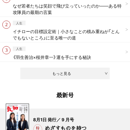
なぜ若者たちは笑顔で飛び立っていったのか——ある特
攻隊員の最期の言葉
人生
イチローの目標設定術｜小さなことの積み重ねが「とん
でもないところ」に至る唯一の道
人生
《羽生善治×桜井章一》運を手にする秘訣
もっと見る
最新号
8月1日 発行／ 9 月号
めざすものを持つ