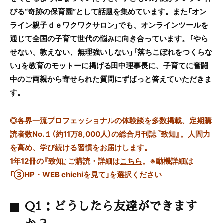
びる“奇跡の保育園”として話題を集めています。また
「オン
ライン親子ｄｅワクワクサロン」でも、オンラインツールを
通じて全国の子育て世代の悩みに向き合っています。
「やら
せない、教えない、無理強いしない」「落ちこぼれをつくらな
い」を教育のモットーに掲げる田中理事長に、子育てに奮闘
中のご両親から寄せられた質問にずばっと答えていただきま
す。
◎
各界一流プロフェッショナルの体験談を多数掲載、定期購
読者数No.１（約11万8,000人）の総合月刊誌『致知』。人間力
を高め、学び続ける習慣をお届けします。
1年12冊の『致知』ご購読・詳細は
こちら
。
※動機詳細は
「③HP・WEB chichiを見て」を選択ください
Q1：どうしたら友達ができます
か？