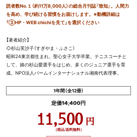
読者数No.１（約11万8,000人）の総合月刊誌『致知』。人間力
を高め、学び続ける習慣をお届けします。※動機詳細は
「③HP・WEB chichiを見て」を選択ください
【著者紹介】
◇
杉山芙沙子（すぎやま・ふさこ）
昭和
24
東京都生まれ。聖心女子大学卒業。テニスコーチと
して、娘の杉山愛選手をはじめ、多くのジュニア選手を育
成。NPO法人パームインターナショナル湘南代表理事。
1年間（全12冊）
定価14,400円
11,500
円
（税込/送料無料）