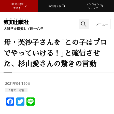
『致知』購読
オンライン
致知電子版
手続き
ショップ
メニュー
人間学を探究して四十八年
母・芙沙子さんを「この子はプロ
でやっていける！」と確信させ
た、杉山愛さんの驚きの言動
2021年04月20日
子育て・教育
F
T
Li
a
w
n