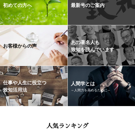
初めての方へ
最新号のご案内
あの著名人も
お客様からの声
致知を読んでいます
仕事や人生に役立つ
人間学とは
致知活用法
～人間力を高めるために～
人気ランキング