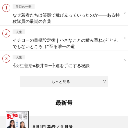
注目の一冊
なぜ若者たちは笑顔で飛び立っていったのか——ある特
攻隊員の最期の言葉
人生
イチローの目標設定術｜小さなことの積み重ねが「とん
でもないところ」に至る唯一の道
人生
《羽生善治×桜井章一》運を手にする秘訣
もっと見る
最新号
8月1日 発行／ 9 月号