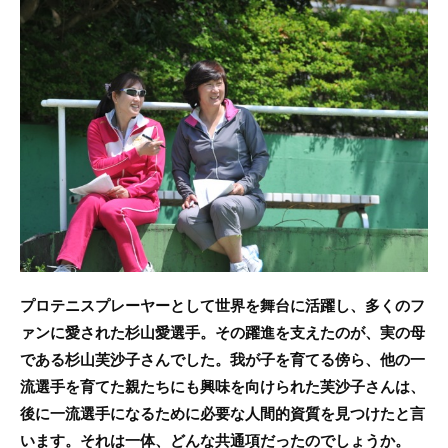
c
itt
e
e
er
b
o
o
k
プロテニスプレーヤーとして世界を舞台に活躍し、多くのフ
ァンに愛された杉山愛選手。その躍進を支えたのが、実の母
である杉山芙沙子さんでした。我が子を育てる傍ら、他の一
流選手を育てた親たちにも興味を向けられた芙沙子さんは、
後に一流選手になるために必要な人間的資質を見つけたと言
います。それは一体、どんな共通項だったのでしょうか。