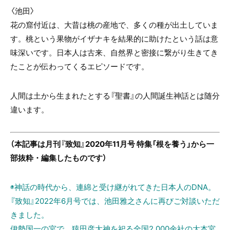
〈池田〉
花の窟付近は、大昔は桃の産地で、多くの種が出土していま
す。桃という果物がイザナキを結果的に助けたという話は意
味深いです。日本人は古来、自然界と密接に繋がり生きてき
たことが伝わってくるエピソードです。
人間は土から生まれたとする『聖書』の人間誕生神話とは随分
違います。
（本記事は月刊『致知』2020年11月号 特集「根を養う」から一
部抜粋・編集したものです）
◉神話の時代から、連綿と受け継がれてきた日本人のDNA。
『致知』2022年6月号では、池田雅之さんに再びご対談いただ
きました。
伊勢国一の宮で、猿田彦大神を祀る全国2,000余社の大本宮