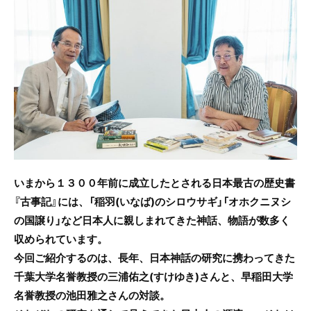
e
er
b
o
o
k
いまから１３００年前に成立したとされる日本最古の歴史書
『古事記』には、「稲羽(いなば)のシロウサギ」「オホクニヌシ
の国譲り」など日本人に親しまれてきた神話、物語が数多く
収められています。
今回ご紹介するのは、長年、日本神話の研究に携わってきた
千葉大学名誉教授の三浦佑之(すけゆき)さんと、早稲田大学
名誉教授の池田雅之さんの対談。