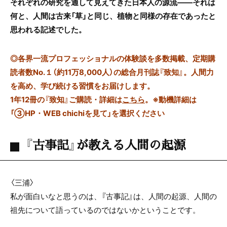
それぞれの研究を通して見えてきた日本人の源流――それは
何と、人間は古来「草」と同じ、植物と同様の存在であったと
思われる記述でした。
◎
各界一流プロフェッショナルの体験談を多数掲載、定期購
読者数No.１（約11万8,000人）の総合月刊誌『致知』。人間力
を高め、学び続ける習慣をお届けします。
1年12冊の『致知』ご購読・詳細は
こちら
。
※動機詳細は
「③HP・WEB chichiを見て」を選択ください
『古事記』が教える人間の起源
〈三浦〉
私が面白いなと思うのは、『古事記』は、人間の起源、人間の
祖先について語っているのではないかということです。