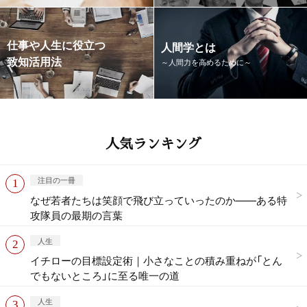
仕事や人生に役立つ
人間学とは
致知活用法
～人間力を高めるために～
人気ランキング
注目の一冊
なぜ若者たちは笑顔で飛び立っていったのか——ある特
攻隊員の最期の言葉
人生
イチローの目標設定術｜小さなことの積み重ねが「とん
でもないところ」に至る唯一の道
人生