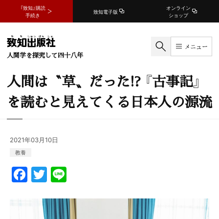
『致知』購読
オンライン
致知電子版
手続き
ショップ
メニュー
人間学を探究して四十八年
人間は〝草〟だった!? 『古事記』
を読むと見えてくる日本人の源流
2021年03月10日
教養
F
T
Li
a
w
n
c
itt
e