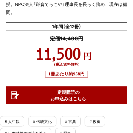
授。
NPO
法人「鎌倉てらこや」理事長を長らく務め、現在は顧
問。
1年間（全12冊）
定価14,400円
11,500
円
（税込/送料無料）
1冊あたり
約958円
定期購読の
お申込みはこちら
# 人生観
# 伝統文化
# 古典
# 教養