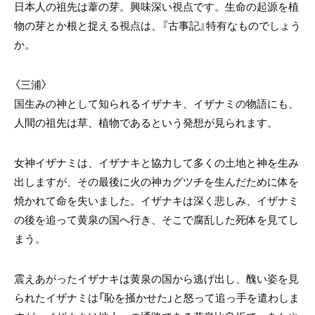
日本人の祖先は葦の芽。興味深い視点です。生命の起源を植
物の芽とか根と捉える視点は、『古事記』特有なものでしょう
か。
〈三浦〉
国生みの神として知られるイザナキ、イザナミの物語にも、
人間の祖先は草、植物であるという発想が見られます。
女神イザナミは、イザナキと協力して多くの土地と神を生み
出しますが、その最後に火の神カグツチを生んだために体を
焼かれて命を失いました。イザナキは深く悲しみ、イザナミ
の後を追って黄泉の国へ行き、そこで腐乱した死体を見てし
まう。
震えあがったイザナキは黄泉の国から逃げ出し、醜い姿を見
られたイザナミは「恥を掻かせた」と怒って追っ手を遣わしま