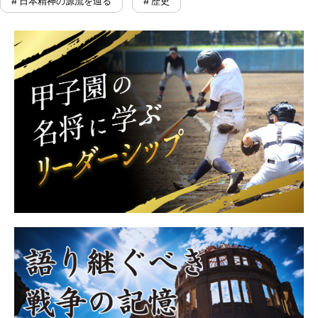
# 日本精神の源流を辿る
# 歴史