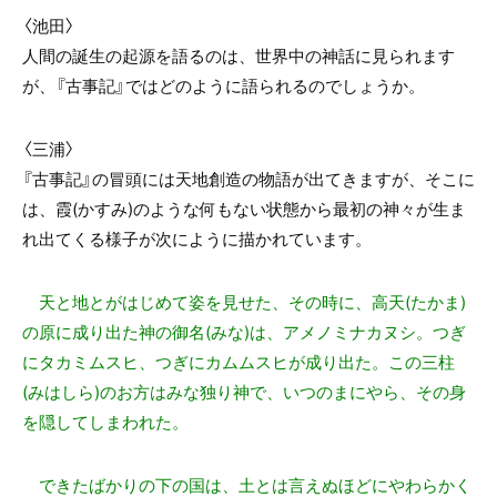
〈池田〉
人間の誕生の起源を語るのは、世界中の神話に見られます
が、『古事記』ではどのように語られるのでしょうか。
〈三浦〉
『古事記』の冒頭には天地創造の物語が出てきますが、そこに
は、霞(かすみ)のような何もない状態から最初の神々が生ま
れ出てくる様子が次にように描かれています。
天と地とがはじめて姿を見せた、その時に、高天(たかま)
の原に成り出た神の御名(みな)は、アメノミナカヌシ。つぎ
にタカミムスヒ、つぎにカムムスヒが成り出た。この三柱
(みはしら)のお方はみな独り神で、いつのまにやら、その身
を隠してしまわれた。
できたばかりの下の国は、土とは言えぬほどにやわらかく