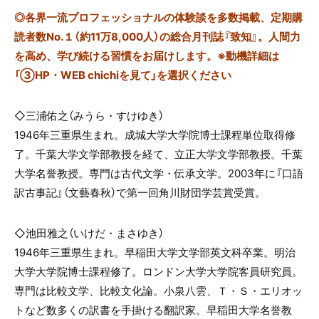
◎
各界一流プロフェッショナルの体験談を多数掲載、定期購
読者数No.１（約11万8,000人）の総合月刊誌『致知』。人間力
を高め、学び続ける習慣をお届けします。※動機詳細は
「③HP・WEB chichiを見て」を選択ください
◇三浦佑之（みうら・すけゆき）
1946年三重県生まれ。成城大学大学院博士課程単位取得修
了。千葉大学文学部教授を経て、立正大学文学部教授。千葉
大学名誉教授。専門は古代文学・伝承文学。
2003
年に『口語
訳古事記』（文藝春秋）で第一回角川財団学芸賞受賞。
◇池田雅之（いけだ・まさゆき）
1946年三重県生まれ。早稲田大学文学部英文科卒業。明治
大学大学院博士課程修了。ロンドン大学大学院客員研究員。
専門は比較文学、比較文化論。小泉八雲、Ｔ・Ｓ・エリオッ
トなど数多くの訳書を手掛ける翻訳家。早稲田大学名誉教