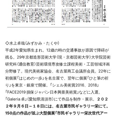
◇水上卓哉（みずかみ・たくや）
平成
2
年愛知県生まれ。
12
歳の時の交通事故が原因で障碍が
残る。
29
年京都造形芸術大学（現・京都芸術大学）大学院芸術
研究科（通信教育）芸術環境専攻修士課程美術・工芸領域洋画
分野修了。現代美術家協会、名古屋商工会議所会員。
22
年に
初個展「はじめの一歩」を名古屋で、翌年に個展「ひと筆の祈
り」を東京・銀座で開催。「シェル美術賞
2016
、
2018
」
「
FACE2019
損保ジャパン日本興亜美術賞」などに入選。
「
Galeria
卓」（愛知県清須市）にて作品を制作・展示。
２０２
２年９月６日～１８日には、名古屋市民ギャラリー栄にて。
150点の作品が並ぶ大型個展「市民ギャラリー栄次世代アー