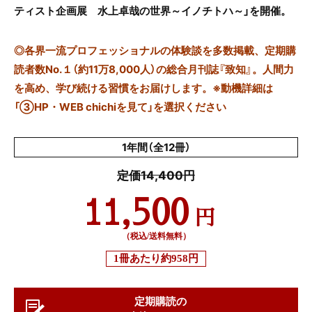
ティスト企画展 水上卓哉の世界～イノチトハ～」を開催。
◎
各界一流プロフェッショナルの体験談を多数掲載、定期購
読者数No.１（約11万8,000人）の総合月刊誌『致知』。人間力
を高め、学び続ける習慣をお届けします。※動機詳細は
「③HP・WEB chichiを見て」を選択ください
1年間（全12冊）
定価14,400円
11,500
円
（税込/送料無料）
1冊あたり
約958円
定期購読の