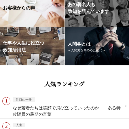
あの著名人も
お客様からの声
致知を読んでいます
仕事や人生に役立つ
人間学とは
致知活用法
～人間力を高めるために～
人気ランキング
注目の一冊
なぜ若者たちは笑顔で飛び立っていったのか——ある特
攻隊員の最期の言葉
人生