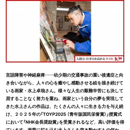
c
itt
e
e
er
b
o
o
k
言語障害や神経麻痺……幼少期の交通事故の重い後遺症と向
き合いながら、人々の心を癒やし感動させる絵を描き続けて
いる画家・水上卓哉さん。
様々な人生の艱難辛苦にも決して
屈することなく努力を重ね、画家という自分の夢を実現して
きた水上さんの作品は、たくさんの人々に生きる力を与え続
け、２０２５年の「
TOYP2025 （青年版国民栄誉賞）」授賞式
において「NHK会長奨励賞」を受賞されるなど、高い評価を得
ています。画業に打ち込む水上さんを突き動かすもの何か、