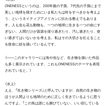
ONENESS
というのは、200年後の子孫、7代先の子孫にまで
美しい地球を残すためにいま私たちは何をすべきかを考えよ
う、というネイティブアメリカンに伝わる教えでもありま
す。人も虫も花も動物も、一つの地球に生きる一つの命にす
ぎない。人間だけが資源を採り過ぎたり、汚し過ぎたり、使
い過ぎてはいないかを考える。私はその大切さを伝えること
を使命に絵を描いているんです。
〈――このギャラリーには魚や虫など、生き物を描いた作品
も多く展示されています。これも
ONENESS
のテーマを表現
されていると。〉
〈水上〉
ええ、「生き物シリーズ」と呼んでいますが、自然の生き物の
ほうが人間よりも地球のために正しく生きているように思う
んですよ。「この魚は誰にも媚びていない、いい顔している