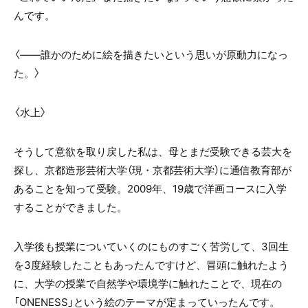
んです。
〈――誰かのために絵を描きたいという思いが原動力になっ
た。〉
〈水上〉
そうして意欲を取り戻した私は、母とまだ受験できる芸大を
探し、京都造形芸術大学（現・京都芸術大学）に通信教育部が
あることを知って受験。
2009
年、
19
歳で洋画コースに入学
することができました。
入学後も授業についていくのにものすごく苦労して、
3
回生
を
3
度経験したこともあったんですけど、冒頭に触れたよう
に、大学の授業で自然学や環境学に触れたことで、現在の
「
ONENESS
」という絵のテーマが定まっていったんです。