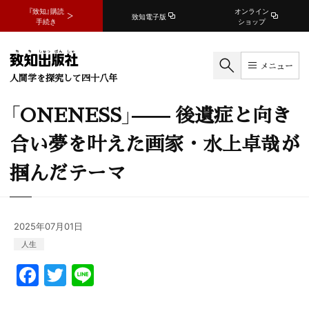
『致知』購読
オンライン
致知電子版
手続き
ショップ
メニュー
人間学を探究して四十八年
「ONENESS」—— 後遺症と向き
合い夢を叶えた画家・水上卓哉が
掴んだテーマ
2025年07月01日
人生
F
T
Li
a
w
n