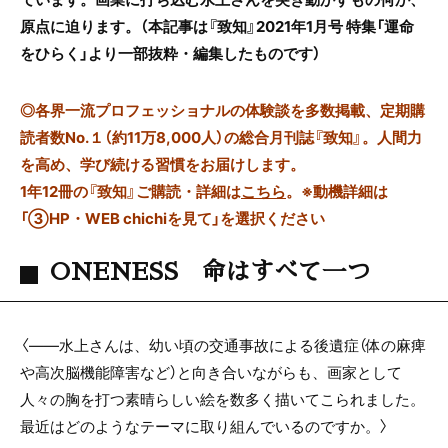
原点に迫ります。（本記事は『致知』2021年1月号 特集「運命
をひらく」より一部抜粋・編集したものです）
◎
各界一流プロフェッショナルの体験談を多数掲載、定期購
読者数No.１（約11万8,000人）の総合月刊誌『致知』。人間力
を高め、学び続ける習慣をお届けします。
1年12冊の『致知』ご購読・詳細は
こちら
。
※動機詳細は
「③HP・WEB chichiを見て」を選択ください
ONENESS 命はすべて一つ
〈――水上さんは、幼い頃の交通事故による後遺症（体の麻痺
や高次脳機能障害など）と向き合いながらも、画家として
人々の胸を打つ素晴らしい絵を数多く描いてこられました。
最近はどのようなテーマに取り組んでいるのですか。〉