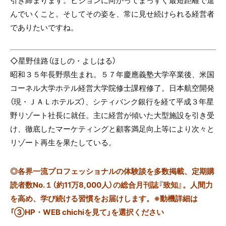
んでいくこと。そしてその姿を、常に見せ続けられる経営者
でありたいですね。
◇星野佳路（ほしの・よしはる）
昭和３５年長野県生まれ。５７年慶應義塾大学卒業後、米国
コーネル大学ホテル経営大学院修士課程修了。日本航空開発
（現・ＪＡＬホテルズ）、シティバンク銀行を経て平成３年星
野リゾート社長に就任。主に経営が傾いた大型施設を引き受
け、徹底したマーケティングと顧客満足向上等により次々と
リゾート再生を果たしている。
◎
各界一流プロフェッショナルの体験談を多数掲載、定期購
読者数No.１（約11万8,000人）の総合月刊誌『致知』。人間力
を高め、学び続ける習慣をお届けします。※動機詳細は
「③HP・WEB chichiを見て」を選択ください