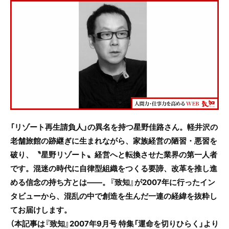
c
itt
e
e
er
b
o
o
k
「リゾート再生請負人」の異名を持つ星野佳路さん。軽井沢の
老舗旅館の跡継ぎに生まれながら、家族経営の陋習・悪習を
破り、〝星野リゾート〟経営へと転換させた業界の第一人者
です。混迷の時代に自律型組織をつくる要諦、改革を推し進
める信念の持ち方とは――。『致知』が2007年に行ったイン
タビューから、混乱の中で創造を生んだ一連の経緯を抜粋し
てお届けします。
（本記事は『致知』2007年9月号 特集「運命を切りひらく」より