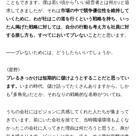
こともできます。僕は若い頃から「いい経営者とは何か」と追
求してきましたが、それは
市場の中で競争優位性を維持して
いくために、わが社はこの道を行くという戦略を持ち、いっ
たん掲げた戦略に対しては、自分の行動も考え方も社員に対
する接し方も、すべてにおいてブレないこと
だと思います。
――ブレないためには、どうしたらいいでしょうか。
〈星野〉
ブレるきっかけは短期的に儲けようとすることだと思ってい
ます。
いまの時代、儲け話ってたくさんありますから。しか
も「多角化」だとか、それなりの戦略的な名称がついてね。
うちの会社にはビジョンに共感してくれた人たちが集まって
きています。前にいた会社を捨てて、当時職場環境もよくな
かったこの会社に入ってきた理由は何だろうと思うと、身が
引き締まります。ビジョンに向かってまっすぐ最短距離で進