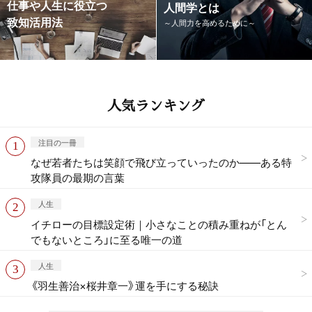
仕事や人生に役立つ
人間学とは
致知活用法
～人間力を高めるために～
人気ランキング
注目の一冊
なぜ若者たちは笑顔で飛び立っていったのか——ある特
攻隊員の最期の言葉
人生
イチローの目標設定術｜小さなことの積み重ねが「とん
でもないところ」に至る唯一の道
人生
《羽生善治×桜井章一》運を手にする秘訣