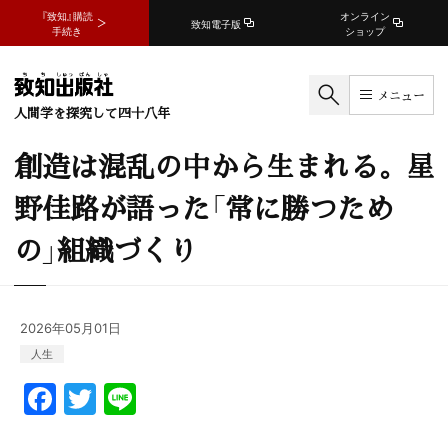
『致知』購読
オンライン
致知電子版
手続き
ショップ
メニュー
人間学を探究して四十八年
創造は混乱の中から生まれる。星
野佳路が語った「常に勝つため
の」組織づくり
2026年05月01日
人生
F
T
Li
a
w
n