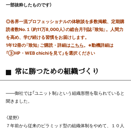
一部抜粋したものです）
◎
各界一流プロフェッショナルの体験談を多数掲載、定期購
読者数No.１（約11万8,000人）の総合月刊誌『致知』。人間力
を高め、学び続ける習慣をお届けします。
1年12冊の『致知』ご購読・詳細は
こちら
。
※動機詳細は
「③HP・WEB chichiを見て」を選択ください
常に勝つための組織づくり
――御社では「ユニット制」という組織形態を取られていると
聞きました。
〈星野〉
７年前から従来のピラミッド型の組織体制をやめて、１０人