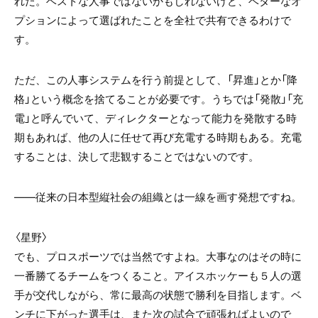
れた。ベストな人事ではないかもしれないけど、ベターなオ
プションによって選ばれたことを全社で共有できるわけで
す。
ただ、この人事システムを行う前提として、「昇進」とか「降
格」という概念を捨てることが必要です。うちでは「発散」「充
電」と呼んでいて、ディレクターとなって能力を発散する時
期もあれば、他の人に任せて再び充電する時期もある。充電
することは、決して悲観することではないのです。
――従来の日本型縦社会の組織とは一線を画す発想ですね。
〈星野〉
でも、プロスポーツでは当然ですよね。大事なのはその時に
一番勝てるチームをつくること。アイスホッケーも５人の選
手が交代しながら、常に最高の状態で勝利を目指します。ベ
ンチに下がった選手は、また次の試合で頑張ればよいので