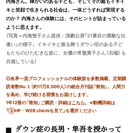
内海さん。障がいのある子ども、そしてその親もイキイ
キと笑顔で生きられる社会は、一体どうすれば実現する
のか？ 内海さんの体験には、そのヒントが詰まっている
ように思えます。
（写真＝内海智子さん提供：演劇公演「21番目の素敵な出
逢い」の様子。イキイキと振る舞うダウン症のある子ど
もたちのひたむきな姿に、女優の常盤貴子さん〈右端〉も
共感している）
◎
各界一流プロフェッショナルの体験談を多数掲載、定期購
読者数No.１（約11万8,000人）の総合月刊誌『致知』。人間力
を高め、学び続ける習慣をお届けします。
1年12冊の『致知』ご購読・詳細は
こちら
。
※動機詳細は
「③HP・WEB chichiを見て」を選択ください
ダウン症の長男・隼吾を授かって