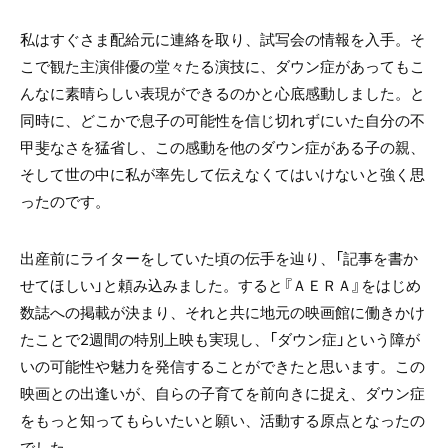
私はすぐさま配給元に連絡を取り、試写会の情報を入手。そ
こで観た主演俳優の堂々たる演技に、ダウン症があってもこ
んなに素晴らしい表現ができるのかと心底感動しました。と
同時に、どこかで息子の可能性を信じ切れずにいた自分の不
甲斐なさを猛省し、この感動を他のダウン症がある子の親、
そして世の中に私が率先して伝えなくてはいけないと強く思
ったのです。
出産前にライターをしていた頃の伝手を辿り、「記事を書か
せてほしい」と頼み込みました。すると『ＡＥＲＡ』をはじめ
数誌への掲載が決まり、それと共に地元の映画館に働きかけ
たことで2週間の特別上映も実現し、「ダウン症」という障が
いの可能性や魅力を発信することができたと思います。この
映画との出逢いが、自らの子育てを前向きに捉え、ダウン症
をもっと知ってもらいたいと願い、活動する原点となったの
でした。