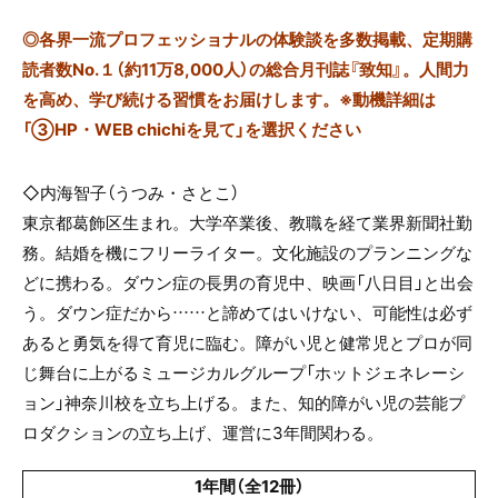
◎
各界一流プロフェッショナルの体験談を多数掲載、定期購
読者数No.１（約11万8,000人）の総合月刊誌『致知』。人間力
を高め、学び続ける習慣をお届けします。※動機詳細は
「③HP・WEB chichiを見て」を選択ください
◇内海智子（うつみ・さとこ）
東京都葛飾区生まれ。大学卒業後、教職を経て業界新聞社勤
務。結婚を機にフリーライター。文化施設のプランニングな
どに携わる。ダウン症の長男の育児中、映画「八日目」と出会
う。ダウン症だから……と諦めてはいけない、可能性は必ず
あると勇気を得て育児に臨む。障がい児と健常児とプロが同
じ舞台に上がるミュージカルグループ「ホットジェネレーシ
ョン」神奈川校を立ち上げる。また、知的障がい児の芸能プ
ロダクションの立ち上げ、運営に
3
年間関わる。
1年間（全12冊）