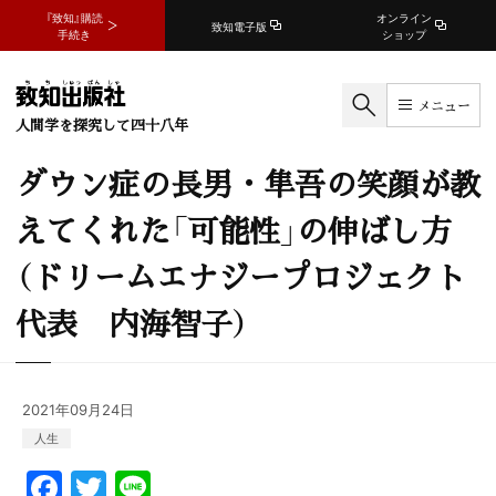
『致知』購読
オンライン
致知電子版
手続き
ショップ
メニュー
人間学を探究して四十八年
ダウン症の長男・隼吾の笑顔が教
えてくれた「可能性」の伸ばし方
（ドリームエナジープロジェクト
代表 内海智子）
2021年09月24日
人生
F
T
Li