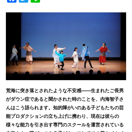
a
w
n
c
itt
e
e
er
b
o
o
k
荒海に突き落とされたような不安感――生まれたご長男
がダウン症であると聞かされた時のことを、内海智子さ
んはこう語られます。知的障がいのある子どもたちの芸
能プロダクションの立ち上げに携わり、現在は彼らの
様々な能力を引き出す専門のスクールを運営されている