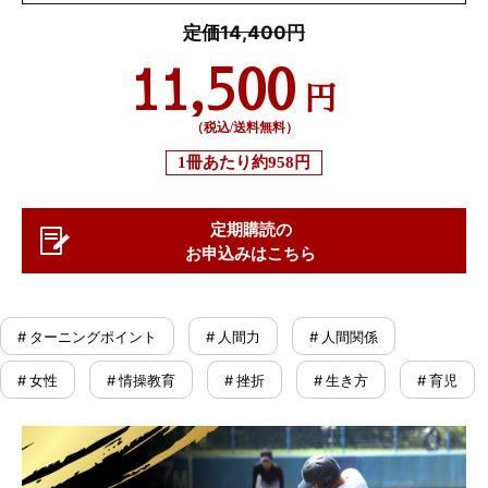
定価14,400円
11,500
円
（税込/送料無料）
1冊あたり
約958円
定期購読の
お申込みはこちら
# ターニングポイント
# 人間力
# 人間関係
# 女性
# 情操教育
# 挫折
# 生き方
# 育児