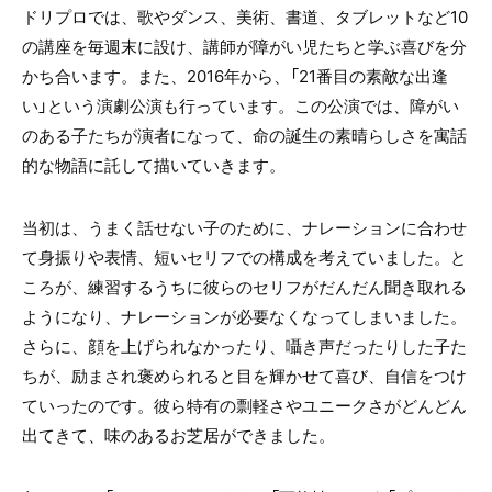
ドリプロでは、歌やダンス、美術、書道、タブレットなど10
の講座を毎週末に設け、講師が障がい児たちと学ぶ喜びを分
かち合います。また、2016年から、「21番目の素敵な出逢
い」という演劇公演も行っています。この公演では、障がい
のある子たちが演者になって、命の誕生の素晴らしさを寓話
的な物語に託して描いていきます。
当初は、うまく話せない子のために、ナレーションに合わせ
て身振りや表情、短いセリフでの構成を考えていました。と
ころが、練習するうちに彼らのセリフがだんだん聞き取れる
ようになり、ナレーションが必要なくなってしまいました。
さらに、顔を上げられなかったり、囁き声だったりした子た
ちが、励まされ褒められると目を輝かせて喜び、自信をつけ
ていったのです。彼ら特有の剽軽さやユニークさがどんどん
出てきて、味のあるお芝居ができました。