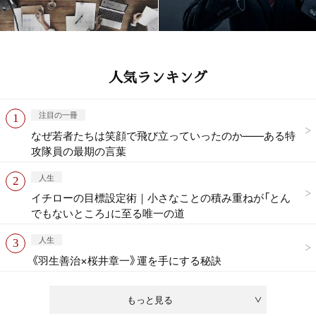
人気ランキング
注目の一冊
なぜ若者たちは笑顔で飛び立っていったのか——ある特
攻隊員の最期の言葉
人生
イチローの目標設定術｜小さなことの積み重ねが「とん
でもないところ」に至る唯一の道
人生
《羽生善治×桜井章一》運を手にする秘訣
もっと見る