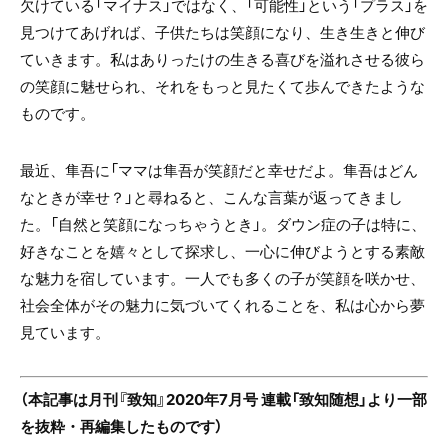
欠けている「マイナス」ではなく、「可能性」という「プラス」を
見つけてあげれば、子供たちは笑顔になり、生き生きと伸び
ていきます。私はありったけの生きる喜びを溢れさせる彼ら
の笑顔に魅せられ、それをもっと見たくて歩んできたような
ものです。
最近、隼吾に「ママは隼吾が笑顔だと幸せだよ。隼吾はどん
なときが幸せ？」と尋ねると、こんな言葉が返ってきまし
た。「自然と笑顔になっちゃうとき」。ダウン症の子は特に、
好きなことを嬉々として探求し、一心に伸びようとする素敵
な魅力を宿しています。一人でも多くの子が笑顔を咲かせ、
社会全体がその魅力に気づいてくれることを、私は心から夢
見ています。
（本記事は月刊『致知』2020年7月号 連載「致知随想」より一部
を抜粋・再編集したものです）