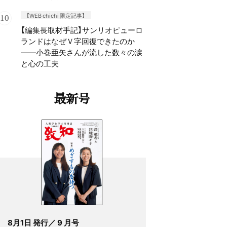
【WEB chichi 限定記事】
【編集長取材手記】サンリオピューロ
ランドはなぜＶ字回復できたのか
——小巻亜矢さんが流した数々の涙
と心の工夫
最新号
8月1日 発行／ 9 月号