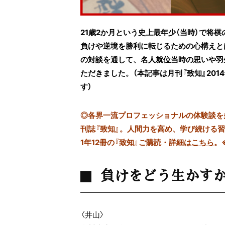
21歳2か月という史上最年少（当時）で将
負けや逆境を勝利に転じるための心構えと
の対談を通して、名人就位当時の思いや羽
ただきました。（本記事は月刊『致知』201
す）
◎
各界一流プロフェッショナルの体験談を多数
刊誌『致知』。人間力を高め、学び続ける
1年12冊の『致知』ご購読・詳細は
こちら
。
負けをどう生かす
〈井山〉