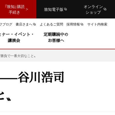
『致知』購読
オンライン
致知電子版
手続き
ショップ
フブログ
書店さまへ
よくあるご質問
採用情報
サイト内検索
ミナー・イベント・
定期購読中の
講演会
お客様へ
〝勝負で一番大切なこと〟
——谷川浩司
と〟