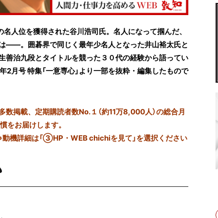
棋の名人位を獲得された谷川浩司氏。名人になって掴んだ、
は――。囲碁界で同じく最年少名人となった井山裕太氏と
生善治九段とタイトルを競った３０代の経験から語ってい
4年2月号 特集「一意専心」より一部を抜粋・編集したもので
掲載、定期購読者数No.１（約11万8,000人）の総合月
習慣をお届けします。
※動機詳細は「③HP・WEB chichiを見て」を選択ください
か