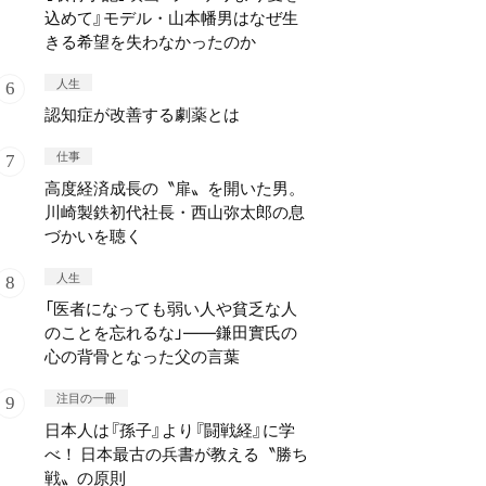
込めて』モデル・山本幡男はなぜ生
きる希望を失わなかったのか
人生
認知症が改善する劇薬とは
仕事
高度経済成長の〝扉〟を開いた男。
川崎製鉄初代社長・西山弥太郎の息
づかいを聴く
人生
「医者になっても弱い人や貧乏な人
のことを忘れるな」——鎌田實氏の
心の背骨となった父の言葉
注目の一冊
日本人は『孫子』より『闘戦経』に学
べ！ 日本最古の兵書が教える〝勝ち
戦〟の原則