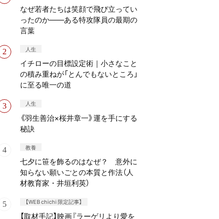
なぜ若者たちは笑顔で飛び立ってい
ったのか——ある特攻隊員の最期の
言葉
人生
イチローの目標設定術｜小さなこと
の積み重ねが「とんでもないところ」
に至る唯一の道
人生
《羽生善治×桜井章一》運を手にする
秘訣
教養
七夕に笹を飾るのはなぜ？ 意外に
知らない願いごとの本質と作法（人
材教育家・井垣利英）
【WEB chichi 限定記事】
【取材手記】映画『ラーゲリより愛を