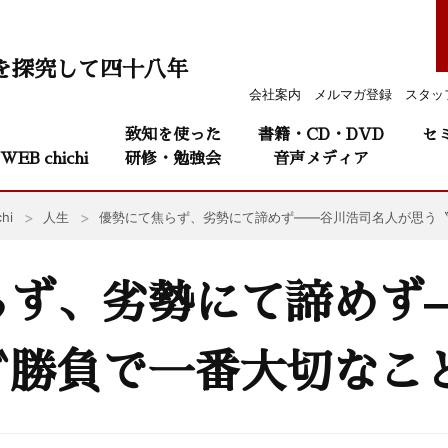
を探究して四十八年
会社案内
メルマガ登録
スタッ
致知を使った
書籍・CD・DVD
セ
WEB chichi
研修・勉強会
音声メディア
hi
人生
優勢にて焦らず、劣勢にて諦めず——谷川浩司名人が思う
らず、劣勢にて諦めず
〝勝負で一番大切なこ