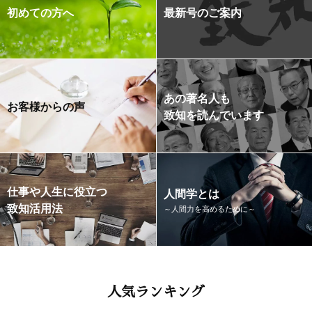
初めての方へ
最新号のご案内
あの著名人も
お客様からの声
致知を読んでいます
仕事や人生に役立つ
人間学とは
致知活用法
～人間力を高めるために～
人気ランキング