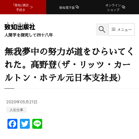
『致知』購読
オンライン
致知電子版
手続き
ショップ
メニュー
人間学を探究して四十八年
無我夢中の努力が道をひらいてく
れた。高野登（ザ・リッツ・カー
ルトン・ホテル元日本支社長）
2020年05月21日
人生
仕事
F
T
Li
a
w
n