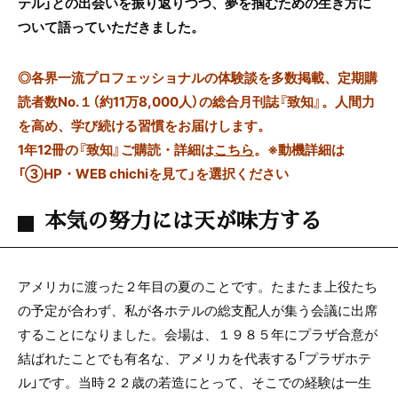
テル」との出会いを振り返りつつ、夢を掴むための生き方に
ついて語っていただきました。
◎
各界一流プロフェッショナルの体験談を多数掲載、定期購
読者数No.１（約11万8,000人）の総合月刊誌『致知』。人間力
を高め、学び続ける習慣をお届けします。
1年12冊の『致知』ご購読・詳細は
こちら
。
※動機詳細は
「③HP・WEB chichiを見て」を選択ください
本気の努力には天が味方する
アメリカに渡った２年目の夏のことです。たまたま上役たち
の予定が合わず、私が各ホテルの総支配人が集う会議に出席
することになりました。会場は、１９８５年にプラザ合意が
結ばれたことでも有名な、アメリカを代表する「プラザホテ
ル」です。当時２２歳の若造にとって、そこでの経験は一生