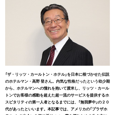
c
itt
e
e
er
b
o
o
k
「ザ・リッツ・カールトン・ホテル」を日本に根づかせた伝説
のホテルマン・高野 登さん。内気な性格だったという幼少期
から、ホテルマンへの憧れを抱いて渡米し、リッツ・カール
トンでお客様の感動を超えた超一流のサービスを提供するホ
スピタリティの第一人者となるまでには、「無我夢中」の２０
代があったといいます。本記事では、アメリカの「プラザホ