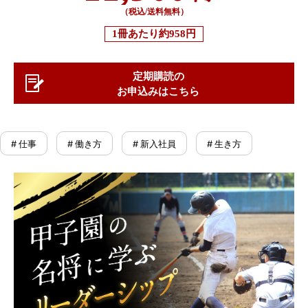
（税込/送料無料）
1冊あたり
約958円
定期購読の
お申込みはこちら
# 仕事
# 働き方
# 新入社員
# 生き方