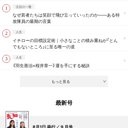
注目の一冊
なぜ若者たちは笑顔で飛び立っていったのか——ある特
攻隊員の最期の言葉
人生
イチローの目標設定術｜小さなことの積み重ねが「とん
でもないところ」に至る唯一の道
人生
《羽生善治×桜井章一》運を手にする秘訣
もっと見る
最新号
8月1日 発行／ 9 月号