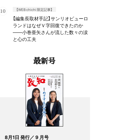
【WEB chichi 限定記事】
【編集長取材手記】サンリオピューロ
ランドはなぜＶ字回復できたのか
——小巻亜矢さんが流した数々の涙
と心の工夫
最新号
8月1日 発行／ 9 月号