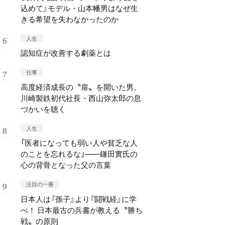
込めて』モデル・山本幡男はなぜ生
きる希望を失わなかったのか
人生
認知症が改善する劇薬とは
仕事
高度経済成長の〝扉〟を開いた男。
川崎製鉄初代社長・西山弥太郎の息
づかいを聴く
人生
「医者になっても弱い人や貧乏な人
のことを忘れるな」——鎌田實氏の
心の背骨となった父の言葉
注目の一冊
日本人は『孫子』より『闘戦経』に学
べ！ 日本最古の兵書が教える〝勝ち
戦〟の原則