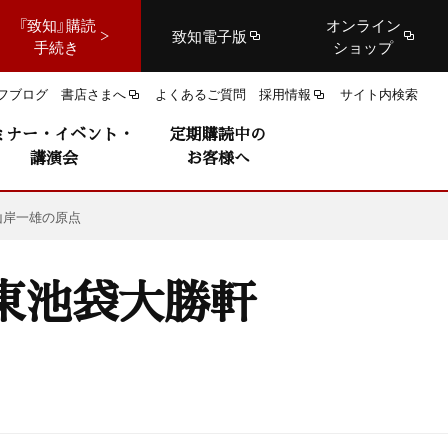
『致知』購読
オンライン
致知電子版
手続き
ショップ
フブログ
書店さまへ
よくあるご質問
採用情報
サイト内検索
ミナー・イベント・
定期購読中の
講演会
お客様へ
山岸一雄の原点
東池袋大勝軒