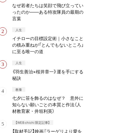
なぜ若者たちは笑顔で飛び立ってい
ったのか——ある特攻隊員の最期の
言葉
人生
イチローの目標設定術｜小さなこと
の積み重ねが「とんでもないところ」
に至る唯一の道
人生
《羽生善治×桜井章一》運を手にする
秘訣
教養
七夕に笹を飾るのはなぜ？ 意外に
知らない願いごとの本質と作法（人
材教育家・井垣利英）
【WEB chichi 限定記事】
【取材手記】映画『ラーゲリより愛を