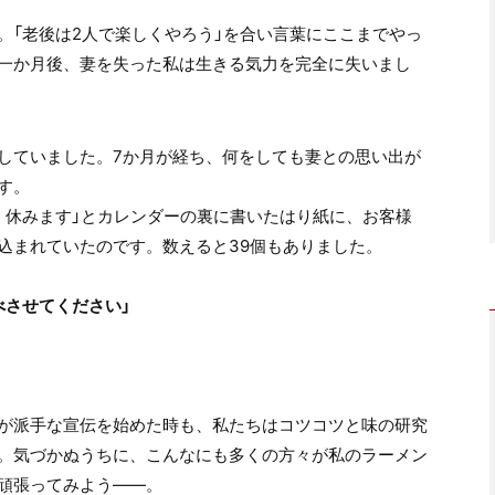
。「老後は2人で楽しくやろう」を合い言葉にここまでやっ
一か月後、妻を失った私は生きる気力を完全に失いまし
していました。7か月が経ち、何をしても妻との思い出が
す。
く休みます」とカレンダーの裏に書いたはり紙に、お客様
込まれていたのです。数えると39個もありました。
べさせてください」
が派手な宣伝を始めた時も、私たちはコツコツと味の研究
。気づかぬうちに、こんなにも多くの方々が私のラーメン
頑張ってみよう――。