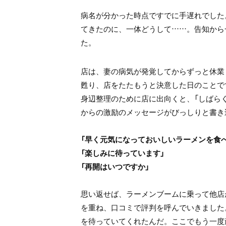
病名が分かった時点ですでに手遅れでした
てきたのに、一体どうして……。告知から
た。
店は、妻の病気が発覚してからずっと休業
甦り、店をたたもうと決意した日のことで
身辺整理のために店に出向くと、「しばら
からの激励のメッセージがびっしりと書き
「早く元気になっておいしいラーメンを食
「楽しみに待っています」
「再開はいつですか」
思い返せば、ラーメンブームに乗って他店
を重ね、口コミで評判を呼んでいきました
を待っていてくれたんだ。ここでもう一度