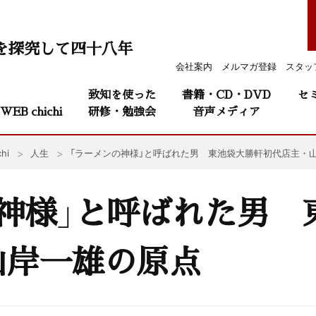
を探究して四十八年
会社案内
メルマガ登録
スタッ
致知を使った
書籍・CD・DVD
セ
WEB chichi
研修・勉強会
音声メディア
hi
人生
「ラーメンの神様」と呼ばれた男 東池袋大勝軒初代店主・
神様」と呼ばれた男 
山岸一雄の原点