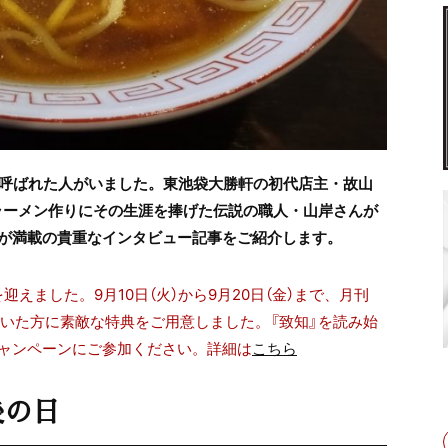
と呼ばれた人がいました。東池袋大勝軒の初代店主・故山
回はラーメン作りにその生涯を捧げた伝説の職人・山岸さん
が
が満載の貴重なインタビュー記事をご紹介します
。
迎えました。9月10日（火）から9月20日（金）まで、月刊
だいた方に素敵な特典をご用意しました。『致知』を読み始
ャンペーンにご参加ください。詳細は
こちら
後の日