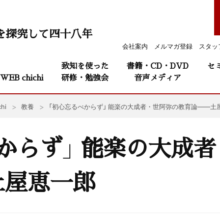
を探究して四十八年
会社案内
メルマガ登録
スタッ
致知を使った
書籍・CD・DVD
セ
WEB chichi
研修・勉強会
音声メディア
hi
教養
「初心忘るべからず」 能楽の大成者・世阿弥の教育論——土
からず」 能楽の大成
土屋恵一郎