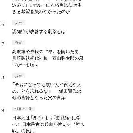
込めて』モデル・山本幡男はなぜ生
きる希望を失わなかったのか
人生
認知症が改善する劇薬とは
仕事
高度経済成長の〝扉〟を開いた男。
川崎製鉄初代社長・西山弥太郎の息
づかいを聴く
人生
「医者になっても弱い人や貧乏な人
のことを忘れるな」——鎌田實氏の
心の背骨となった父の言葉
注目の一冊
日本人は『孫子』より『闘戦経』に学
べ！ 日本最古の兵書が教える〝勝ち
戦〟の原則