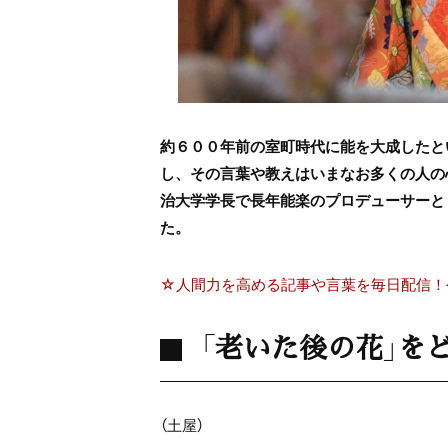
約６００年前の室町時代に能を大成したと
し、その言葉や教えはいまなお多くの人の
治大学学長で長年能楽のプロデューサーと
た。
☆人間力を高める記事や言葉を毎日配信！
「老いた後の花」を
（土屋）