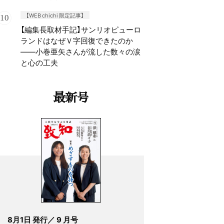
【WEB chichi 限定記事】
【編集長取材手記】サンリオピューロ
ランドはなぜＶ字回復できたのか
——小巻亜矢さんが流した数々の涙
と心の工夫
最新号
8月1日 発行／ 9 月号