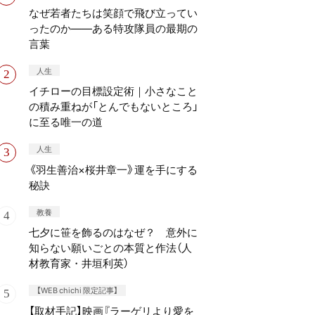
なぜ若者たちは笑顔で飛び立ってい
ったのか——ある特攻隊員の最期の
言葉
人生
イチローの目標設定術｜小さなこと
の積み重ねが「とんでもないところ」
に至る唯一の道
人生
《羽生善治×桜井章一》運を手にする
秘訣
教養
七夕に笹を飾るのはなぜ？ 意外に
知らない願いごとの本質と作法（人
材教育家・井垣利英）
【WEB chichi 限定記事】
【取材手記】映画『ラーゲリより愛を