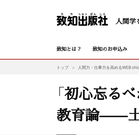
人間学
致知とは？
致知のお申込み
トップ
人間力・仕事力を高めるWEB chic
「初心忘るべ
教育論——