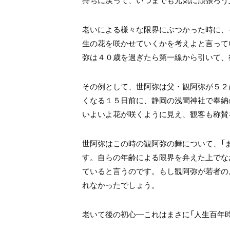
持ちに戻って、いつまでも元気に頑張ろう
老いによる様々な限界にぶつかった時に、
生の花を咲かせていくかを考えよと言って
弥は４０歳を過ぎたら第一線から引いて、
その例として、世阿弥は父・観阿弥が５２
くなる１５日前に、静岡の浅間神社で奉納
いよいよ花が咲くように見え、観客も称賛
世阿弥はこの時の観阿弥の舞について、「ま
す。自らの年齢による限界を弁えた上でな
ていると言うのです。もし観阿弥が若者の
れなかったでしょう。
老いて後の初心―これはまさに「人生百年