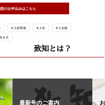
購読の
お申込みはこちら
ル
# 人材育成
# 人生
# 人生観
 生き方
致知とは？
最新号のご案内