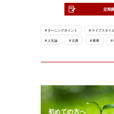
定期
# ターニングポイント
# ライフスタイ
# 人生論
# 古典
# 教養
#
初めての方へ