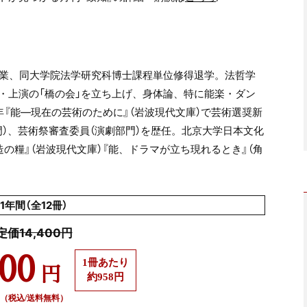
業、同大学院法学研究科博士課程単位修得退学。法哲学
・上演の「橋の会」を立ち上げ、身体論、特に能楽・ダン
年『能
―
現在の芸術のために』（岩波現代文庫）で芸術選奨新
）、芸術祭審査委員（演劇部門）を歴任。北京大学日本文化
の糧』（岩波現代文庫）『能、ドラマが立ち現れるとき』（角
1年間（全12冊）
定価14,400円
500
1冊あたり
円
約958円
（税込/送料無料）