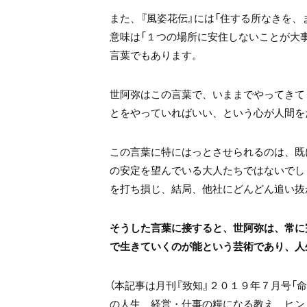
また、『風姿花伝』には「住する所なきを
意味は「１つの場所に安住しないことが大
言葉でもあります。
世阿弥はこの言葉で、いままでやってきて
とをやっていればいい、という心が人間を
この言葉に特にはっとさせられるのは、既
の安定を望んでいる大人たちではないでし
を打ち損じ、結局、他社にどんどん追い抜
そうした言葉に接すると、世阿弥は、常に
で生きていくのが能という芸術であり、人
（本記事は月刊『致知』２０１９年７月号「
の人生、経営・仕事の糧になる教え、ヒン