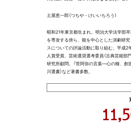
土屋恵一郎（つちや・けいいちろう）
昭和
21
年東京都生まれ。明治大学法学部卒
を専攻する傍ら、能を中心とした演劇研究
スについての評論活動に取り組む。平成
2
人賞受賞。芸術選奨選考委員（古典芸能部門
研究所顧問。『世阿弥の言葉
―
心の糧、創造
川選書）など著書多数。
11,