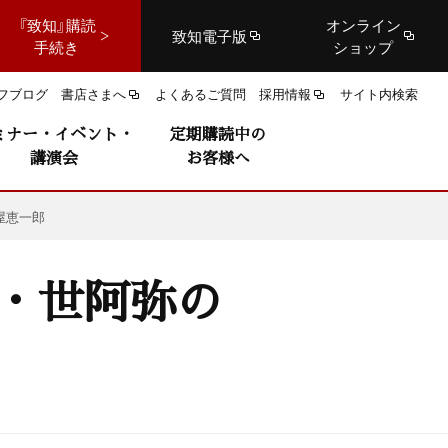
『致知』購読
オンライン
致知電子版
手続き
ショップ
フブログ
書店さまへ
よくあるご質問
採用情報
サイト内検索
ミナー・イベント・
定期購読中の
講演会
お客様へ
屋恵一郎
者・世阿弥の