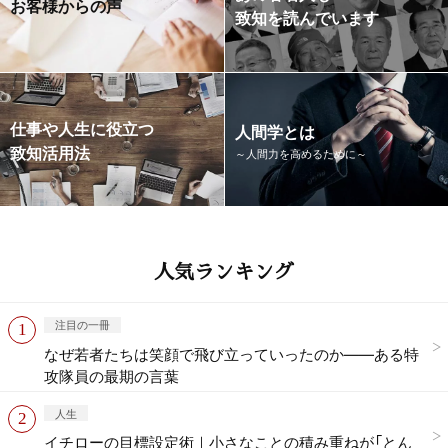
お客様からの声
致知を読んでいます
仕事や人生に役立つ
人間学とは
致知活用法
～人間力を高めるために～
人気ランキング
注目の一冊
なぜ若者たちは笑顔で飛び立っていったのか——ある特
攻隊員の最期の言葉
人生
イチローの目標設定術｜小さなことの積み重ねが「とん