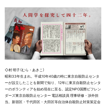
◇村 明子（むら・あきこ）
昭和
33
年生まれ。平成
10
年
40
歳の時に東京自殺防止センタ
ーが設立したことを新聞で知り、
12
年に東京自殺防止センタ
ーのボランティアを始め現在に至る。認定
NPO
国際ビフレン
ダーズ東京自殺防止センター 電話相談員 理事研修・渉外担
当。新宿区・千代田区・大田区等自治体自殺防止対策策定会