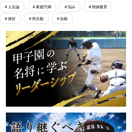
# 人生論
# 家庭円満
# 悩み
# 情操教育
# 挫折
# 死生観
# 自殺