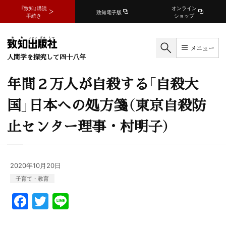
『致知』購読
オンライン
致知電子版
手続き
ショップ
メニュー
人間学を探究して四十八年
年間２万人が自殺する「自殺大
国」日本への処方箋（東京自殺防
止センター理事・村明子）
2020年10月20日
子育て・教育
F
T
Li
a
w
n