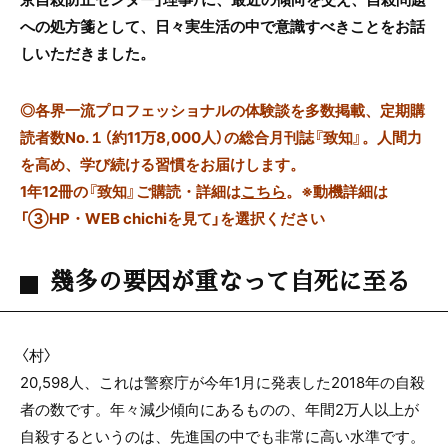
への処方箋として、日々実生活の中で意識すべきことをお話
しいただきました。
◎
各界一流プロフェッショナルの体験談を多数掲載、定期購
読者数No.１（約11万8,000人）の総合月刊誌『致知』。人間力
を高め、学び続ける習慣をお届けします。
1年12冊の『致知』ご購読・詳細は
こちら
。
※動機詳細は
「③HP・WEB chichiを見て」を選択ください
幾多の要因が重なって自死に至る
〈村〉
20,598人、これは警察庁が今年1月に発表した2018年の自殺
者の数です。年々減少傾向にあるものの、年間2万人以上が
自殺するというのは、先進国の中でも非常に高い水準です。