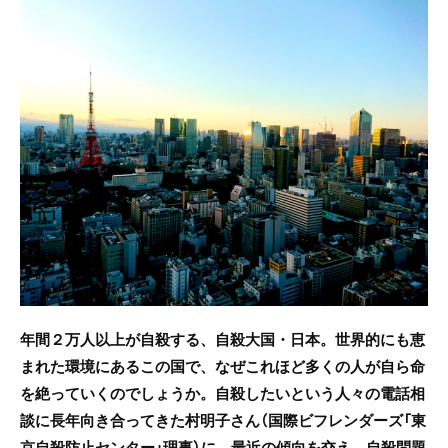
c
itt
e
e
er
b
o
o
k
年間２万人以上が自殺する、自殺大国・日本。世界的にも恵
まれた環境にあるこの国で、なぜこれほど多くの人が自ら命
を絶っていくのでしょうか。自殺したいという人々の電話相
談に長年向き合ってきた村明子さん（国際ビフレンダーズ「東
京自殺防止センター」理事）に、最近の傾向を交え、自殺問題