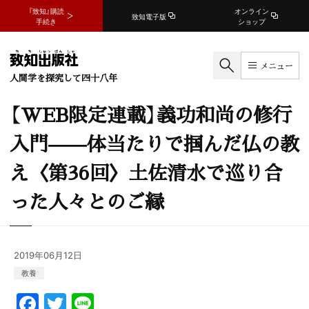
『致知』購読
オンライン
致知電子版
手続き
ショップ
メニュー
人間学を探究して四十八年
【WEB限定連載】義功和尚の修行
入門——体当たりで掴んだ仏の教
え〈第36回〉土佐清水で巡り合
った人々とのご縁
2019年06月12日
教養
F
T
Li