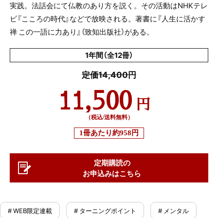
実践。法話会にて仏教のあり方を説く。その活動はNHKテレ
ビ『こころの時代』などで放映される。著書に『人生に活かす
禅 この一語に力あり』（致知出版社）がある。
1年間（全12冊）
定価14,400円
11,500
円
（税込/送料無料）
1冊あたり
約958円
定期購読の
お申込みはこちら
# WEB限定連載
# ターニングポイント
# メンタル