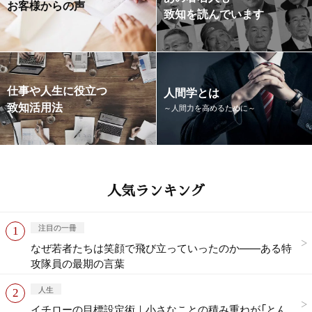
お客様からの声
致知を読んでいます
仕事や人生に役立つ
人間学とは
致知活用法
～人間力を高めるために～
人気ランキング
注目の一冊
なぜ若者たちは笑顔で飛び立っていったのか——ある特
攻隊員の最期の言葉
人生
イチローの目標設定術｜小さなことの積み重ねが「とん