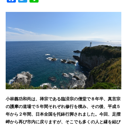
a
w
n
c
itt
e
e
er
b
o
o
k
小林義功和尚は、禅宗である臨済宗の僧堂で８年半、真言宗
の護摩の道場で５年間それぞれ修行を積み、その後、平成５
年から２年間、日本全国を托鉢行脚されました。今回、足摺
岬から再び市内に戻りますが、そこでも多くの人と縁を結び