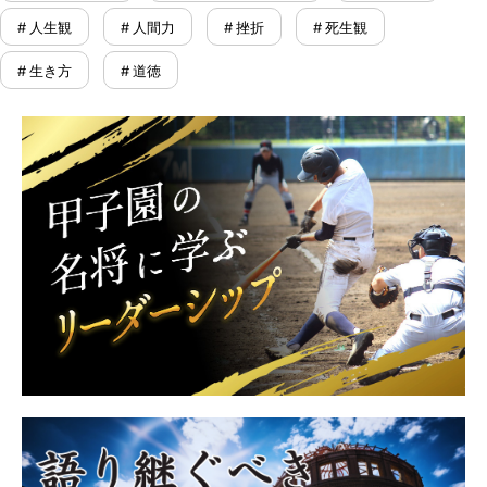
# 人生観
# 人間力
# 挫折
# 死生観
# 生き方
# 道徳