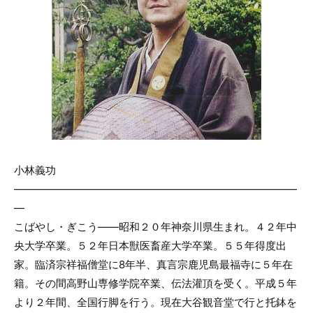
小林義功
———————————————————————————
—
こばやし・ぎこう――昭和２０年神奈川県生まれ。４２年中
央大学卒業。５２年日本獣医畜産大学卒業。５５年得度出
家。臨済宗祥福僧堂に8年半、真言宗鹿児島最福寺に５年在
籍。その間高野山専修学院卒業、伝法灌頂を受く。平成５年
より２年間、全国行脚を行う。現在大谷観音堂で行と托鉢を