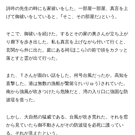
詩吟の先生の時にも家祓いをした。一部屋一部屋、真言を上
げて御祓いをしていると、「そこ、その部屋だ」という。
そこで、御祓いを続けた。するとその家の奥さんが立ち上が
り廊下を歩き出した。私も真言を上げながら付いて行くと、
玄関から外に出た。庭にある祠（ほこら）の前で頭をカクッと
落とすと霊が出て行った。
また、Ｔさんが面白い話をした。何号台風だったか。高知を
直撃した。港は無数の漁船が繋留（けいりゅう）されていた。
南から強風が吹きつけたら危険だと、湾の入り口に強固な防
波堤を造った。
しかし、大自然の猛威である。台風が吹き荒れた。それを窓
から見ていたら御不動さんがその防波堤を必死に護ってい
る。それが見えたという。