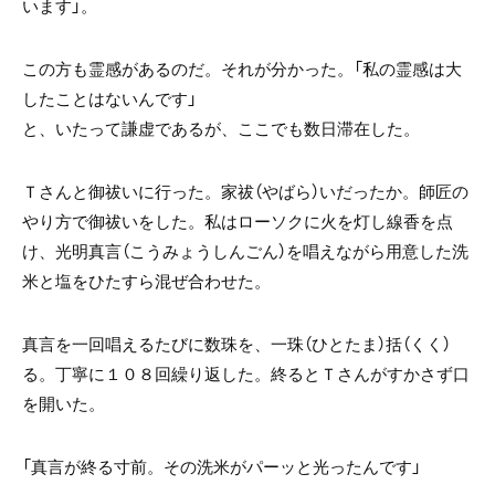
います」。
この方も霊感があるのだ。それが分かった。「私の霊感は大
したことはないんです」
と、いたって謙虚であるが、ここでも数日滞在した。
Ｔさんと御祓いに行った。家祓（やばら）いだったか。師匠の
やり方で御祓いをした。私はローソクに火を灯し線香を点
け、光明真言（こうみょうしんごん）を唱えながら用意した洗
米と塩をひたすら混ぜ合わせた。
真言を一回唱えるたびに数珠を、一珠（ひとたま）括（くく）
る。丁寧に１０８回繰り返した。終るとＴさんがすかさず口
を開いた。
「真言が終る寸前。その洗米がパーッと光ったんです」