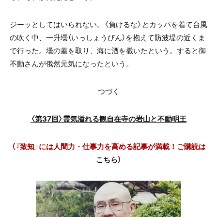
ジーッとしてはいられない。〈負けるな〉とカッパを着て台風
の吹く中、一升壜（いっしょうびん）を抱えて防波堤の近くま
で行った。壜の蓋を取り、海に酒を撒いたという。すると御
不動さんが俄然元気になったという。
つづく
〈第37回〉霊気溢れる観自在寺の岩山と不動明王
（『致知』には人間力・仕事力を高める記事が満載！ご購読は
こちら
）