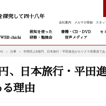
を探究して四十八年
会社案内
メルマガ登録
スタッ
致知を使った
書籍・CD・DVD
セ
WEB chichi
研修・勉強会
音声メディア
hi
仕事
年間売上8億円、日本旅行・平田進也がカリスマ添乗員であ
億円、日本旅行・平田
ある理由