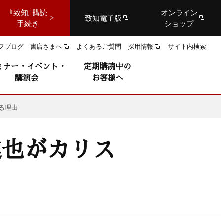
『致知』購読
オンライン
致知電子版
手続き
ショップ
フブログ
書店さまへ
よくあるご質問
採用情報
サイト内検索
ミナー・イベント・
定期購読中の
講演会
お客様へ
る理由
進也がカリス