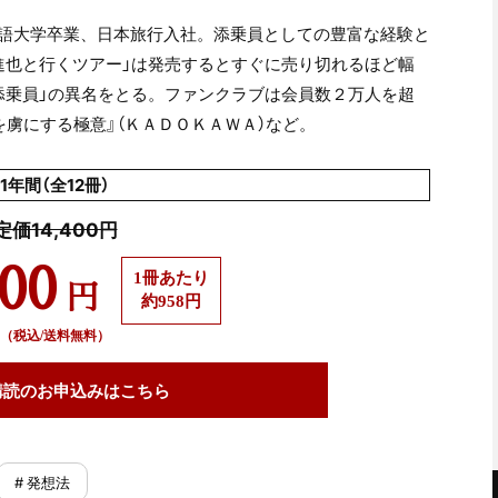
語大学卒業、日本旅行入社。添乗員としての豊富な経験と
進也と行くツアー」は発売するとすぐに売り切れるほど幅
添乗員」の異名をとる。ファンクラブは会員数２万人を超
虜にする極意』（ＫＡＤＯＫＡＷＡ）など。
1年間（全12冊）
定価14,400円
500
1冊あたり
円
約958円
（税込/送料無料）
購読の
お申込みはこちら
# 発想法