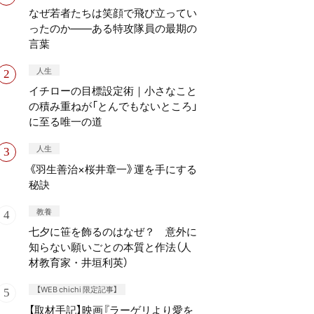
なぜ若者たちは笑顔で飛び立ってい
ったのか——ある特攻隊員の最期の
言葉
人生
イチローの目標設定術｜小さなこと
の積み重ねが「とんでもないところ」
に至る唯一の道
人生
《羽生善治×桜井章一》運を手にする
秘訣
教養
七夕に笹を飾るのはなぜ？ 意外に
知らない願いごとの本質と作法（人
材教育家・井垣利英）
【WEB chichi 限定記事】
【取材手記】映画『ラーゲリより愛を