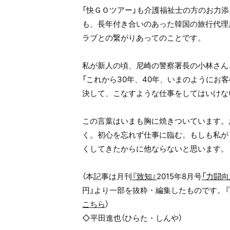
「快ＧＯツアー」も介護福祉士の方のお力添
も、長年付き合いのあった韓国の旅行代理
ラブとの繋がりあってのことです。
私が新人の頃、尼崎の警察署長の小林さん
「これから30年、40年、いまのようにお
決して、こなすような仕事をしてはいけな
この言葉はいまも胸に焼きついています。
く。初心を忘れず仕事に臨む。もしも私が
くしてきたからに他ならないと思います。
（本記事は月刊
『致知』
2015年8月号
「力闘向
円」より一部を抜粋・編集したものです。
こちら
）
◇平田進也（ひらた・しんや）