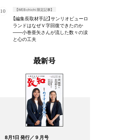
【WEB chichi 限定記事】
【編集長取材手記】サンリオピューロ
ランドはなぜＶ字回復できたのか
——小巻亜矢さんが流した数々の涙
と心の工夫
最新号
8月1日 発行／ 9 月号