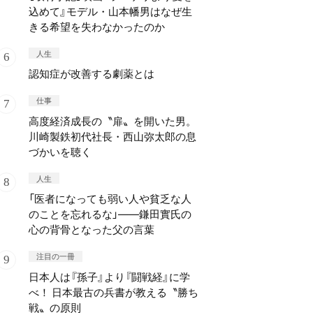
込めて』モデル・山本幡男はなぜ生
きる希望を失わなかったのか
人生
認知症が改善する劇薬とは
仕事
高度経済成長の〝扉〟を開いた男。
川崎製鉄初代社長・西山弥太郎の息
づかいを聴く
人生
「医者になっても弱い人や貧乏な人
のことを忘れるな」——鎌田實氏の
心の背骨となった父の言葉
注目の一冊
日本人は『孫子』より『闘戦経』に学
べ！ 日本最古の兵書が教える〝勝ち
戦〟の原則