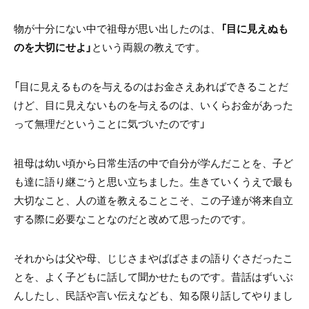
物が十分にない中で祖母が思い出したのは、
「目に見えぬも
のを大切にせよ」
という両親の教えです。
「目に見えるものを与えるのはお金さえあればできることだ
けど、目に見えないものを与えるのは、いくらお金があった
って無理だということに気づいたのです」
祖母は幼い頃から日常生活の中で自分が学んだことを、子ど
も達に語り継ごうと思い立ちました。生きていくうえで最も
大切なこと、人の道を教えることこそ、この子達が将来自立
する際に必要なことなのだと改めて思ったのです。
それからは父や母、じじさまやばばさまの語りぐさだったこ
とを、よく子どもに話して聞かせたものです。昔話はずいぶ
んしたし、民話や言い伝えなども、知る限り話してやりまし