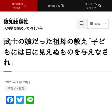
『致知』購読
オンライン
致知電子版
手続き
ショップ
メニュー
人間学を探究して四十八年
武士の娘だった祖母の教え「子ど
もには目に見えぬものを与えなさ
れ」
2021年06月28日
子育て・教育
F
T
Li
a
w
n