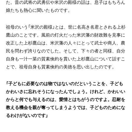
た。昔の武将の武勇伝や米沢の殿様の話は、息子はもちろん
娘たちも熱心に聞いたものです。
祖母のいう「米沢の殿様」とは、世に名高き名君とされる上杉
鷹山のことです。風前の灯火だった米沢藩の財政難を見事に
改正した上杉鷹山は、米沢藩の人々にとって武士や商人、農
民を問わず誇りなのでした。そして、下々の者と同様、自分
自身も一汁一菜の質素倹約を貫いた上杉鷹山について話すこ
とで、祖母自身も質素倹約の美徳を思い出したのです。
「子どもに必要なのは物ではないのだということを、子ども
かわいさに忘れそうになったんでしょう。けれど、かわいい
からと何でも与えるのは、愛情とはちがうのですよ。忍耐を
教える機会を親が奪ってしまうようでは、子どものためにな
るわけがないのです」