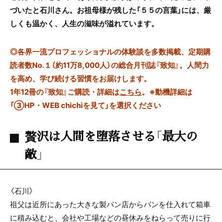
づいたと石川さん。お祖母様が残した「５５の言葉」には、厳
しくも温かく、人生の滋味が溢れています。
◎
各界一流プロフェッショナルの体験談を多数掲載、定期購
読者数No.１（約11万8,000人）の総合月刊誌『致知』。人間力
を高め、学び続ける習慣をお届けします。
1年12冊の『致知』ご購読・詳細は
こちら
。
※動機詳細は
「③HP・WEB chichiを見て」を選択ください
贅沢は人間を堕落させる「最大の
敵」
〈石川〉
祖父は近所にあった大きな製パン店からパンを仕入れて箱車
に積み込むと、会社や工場などの昼休みをねらって売りに行