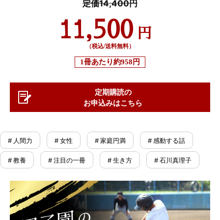
定価14,400円
11,500
円
（税込/送料無料）
1冊あたり
約958円
定期購読の
お申込みはこちら
# 人間力
# 女性
# 家庭円満
# 感動する話
# 教養
# 注目の一冊
# 生き方
# 石川真理子