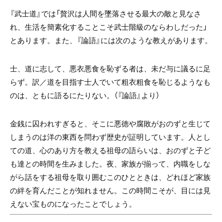
『武士道』では「贅沢は人間を墜落させる最大の敵と見なさ
れ、生活を簡素化することこそ武士階級のならわしだった」
とあります。また、『論語』には次のような教えがあります。
士、道に志して、悪衣悪食を恥ずる者は、未だ与に議るに足
らず。訳／道を目指す士人でいて粗衣粗食を恥じるようなも
のは、ともに語るにたりない。（『論語』より）
金銭に囚われすぎると、そこに悪徳や腐敗がおのずと生じて
しまうのは洋の東西を問わず歴史が証明しています。人とし
ての道、心のあり方を教える祖母の語らいは、おのずと子ど
も達との時間を生みました。夜、家族が揃って、内職をしな
がら話をする祖母を取り囲むこのひとときは、どれほど家族
の絆を育んだことが知れません。この時間こそが、目には見
えない宝ものになったことでしょう。