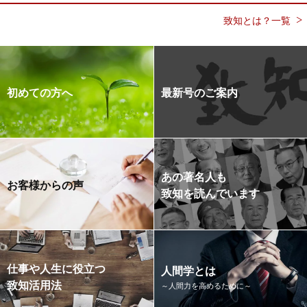
致知とは？一覧
初めての方へ
最新号のご案内
あの著名人も
お客様からの声
致知を読んでいます
仕事や人生に役立つ
人間学とは
致知活用法
～人間力を高めるために～