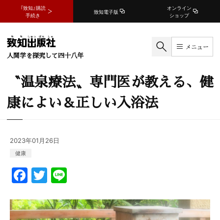
『致知』購読
オンライン
致知電子版
手続き
ショップ
メニュー
人間学を探究して四十八年
〝温泉療法〟専門医が教える、健
康によい＆正しい入浴法
2023年01月26日
健康
F
T
Li
a
w
n
c
itt
e