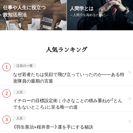
仕事や人生に役立つ
人間学とは
致知活用法
～人間力を高めるために～
人気ランキング
注目の一冊
なぜ若者たちは笑顔で飛び立っていったのか——ある特
攻隊員の最期の言葉
人生
イチローの目標設定術｜小さなことの積み重ねが「とん
でもないところ」に至る唯一の道
人生
《羽生善治×桜井章一》運を手にする秘訣