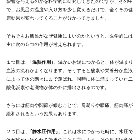
影響を与えるのかを科学的に研究してきたのですが、その中
で、お風呂の温度や入り方を少し変えるだけで、全くその健
康効果が変わってくることが分かってきました。
そもそもお風呂がなぜ健康によいのかというと、医学的には
主に次の５つの作用が考えられます。
１つ目は、
「温熱作用」
。温かいお湯につかると、体が温まり
血液の流れがよくなります。そうすると酸素や栄養分が血液
によって体の隅々にまで運ばれ、同時に体に溜まっていた二
酸化炭素や老廃物が体の外に排出されるのです。
さらには筋肉や関節が緩むことで、肩凝りや腰痛、筋肉痛が
緩和されるという効果もあります。
２つ目は、
「静水圧作用」
。これは水につかった時に、水圧で
体が締めつけられる効果のことを言います。その作用は意外