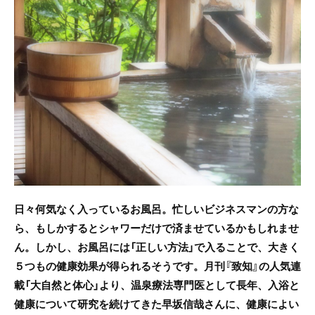
e
er
b
o
o
k
日々何気なく入っているお風呂。忙しいビジネスマンの方な
ら、もしかするとシャワーだけで済ませているかもしれませ
ん。しかし、お風呂には「正しい方法」で入ることで、大きく
５つもの健康効果が得られるそうです。月刊『致知』の人気連
載「大自然と体心」より、温泉療法専門医として長年、入浴と
健康について研究を続けてきた早坂信哉さんに、健康によい