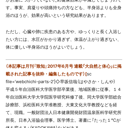
す。事実、肩凝りや頭痛持ちの方なども、半身浴よりも全身
浴のほうが、効果が高いという研究結果があります。
ただし、心臓や肺に疾患のある方や、ゆっくりと長く入浴し
たい方には、水圧がかかり過ぎず、体温が上がり過ぎない、
体に優しい半身浴のほうがよいでしょう。
（本記事は月刊『致知』2017年6月号 連載「大自然と体心」に掲
載された記事を抜粋・編集したものです）
[
sc
file=’webchichi-parts-2′]
◇早坂信哉（はやさか・しんや）
平成５年自治医科大学医学部卒業後、地域医療に従事。１４
年自治医科大学大学院医学研究科修了後、同大学医学部総合
診療部、浜松医科大学准教授、大東文化大学教授などを経
て、現職。一般財団法人日本健康開発財団温泉医科学研究所
所長。日本入浴協会理事。医学博士。著書に『たった１℃が
体を変える』（KADOKAWA）などがある。