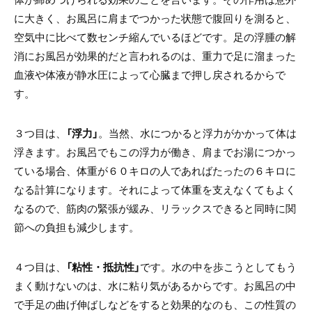
に大きく、お風呂に肩までつかった状態で腹回りを測ると、
空気中に比べて数センチ縮んでいるほどです。足の浮腫の解
消にお風呂が効果的だと言われるのは、重力で足に溜まった
血液や体液が静水圧によって心臓まで押し戻されるからで
す。
３つ目は、
「浮力」
。当然、水につかると浮力がかかって体は
浮きます。お風呂でもこの浮力が働き、肩までお湯につかっ
ている場合、体重が６０キロの人であればたったの６キロに
なる計算になります。それによって体重を支えなくてもよく
なるので、筋肉の緊張が緩み、リラックスできると同時に関
節への負担も減少します。
４つ目は、
「粘性・抵抗性」
です。水の中を歩こうとしてもう
まく動けないのは、水に粘り気があるからです。お風呂の中
で手足の曲げ伸ばしなどをすると効果的なのも、この性質の