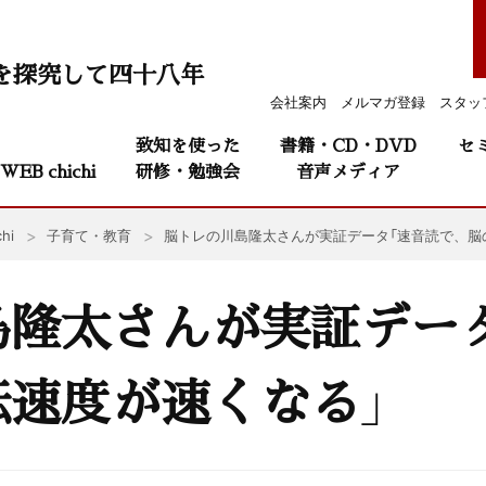
を探究して四十八年
会社案内
メルマガ登録
スタッ
致知を使った
書籍・CD・DVD
セ
WEB chichi
研修・勉強会
音声メディア
hi
子育て・教育
脳トレの川島隆太さんが実証データ「速音読で、脳
島隆太さんが実証デー
転速度が速くなる」