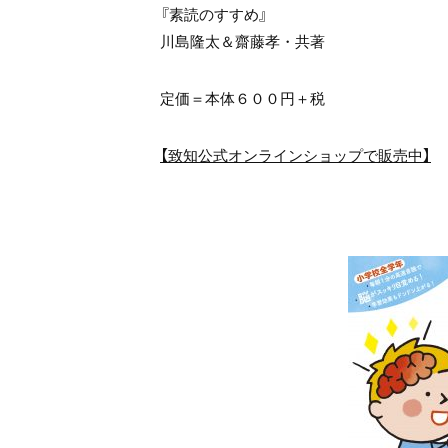
『素読のすすめ』
川島隆太＆齋藤孝・共著
定価＝本体６００円＋税
【致知公式オンラインショップで販売中】