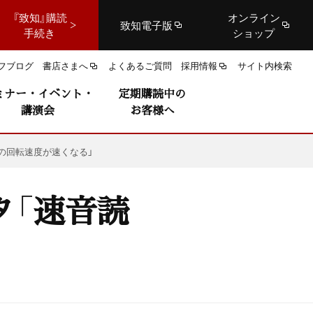
『致知』購読
オンライン
致知電子版
手続き
ショップ
フブログ
書店さまへ
よくあるご質問
採用情報
サイト内検索
ミナー・イベント・
定期購読中の
講演会
お客様へ
の回転速度が速くなる」
タ「速音読