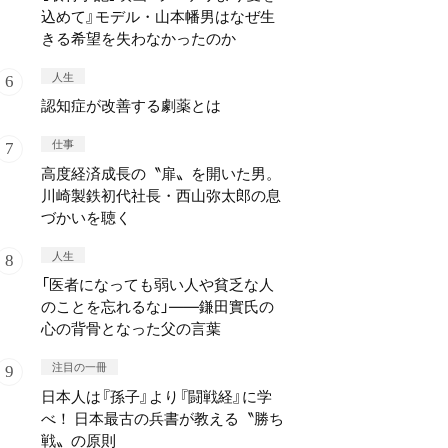
込めて』モデル・山本幡男はなぜ生
きる希望を失わなかったのか
人生
認知症が改善する劇薬とは
仕事
高度経済成長の〝扉〟を開いた男。
川崎製鉄初代社長・西山弥太郎の息
づかいを聴く
人生
「医者になっても弱い人や貧乏な人
のことを忘れるな」——鎌田實氏の
心の背骨となった父の言葉
注目の一冊
日本人は『孫子』より『闘戦経』に学
べ！ 日本最古の兵書が教える〝勝ち
戦〟の原則