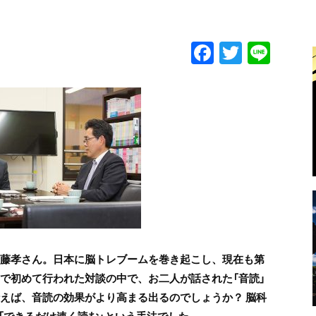
F
T
Li
a
w
n
c
itt
e
e
er
b
o
o
k
齋藤孝さん。日本に脳トレブームを巻き起こし、現在も第
』で初めて行われた対談の中で、お二人が話された「音読」
行えば、音読の効果がより高まる出るのでしょうか？ 脳科