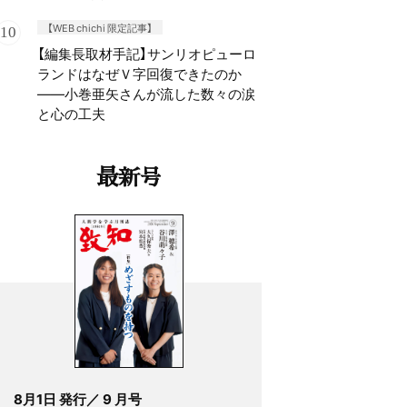
【WEB chichi 限定記事】
【編集長取材手記】サンリオピューロ
ランドはなぜＶ字回復できたのか
——小巻亜矢さんが流した数々の涙
と心の工夫
最新号
8月1日 発行／ 9 月号