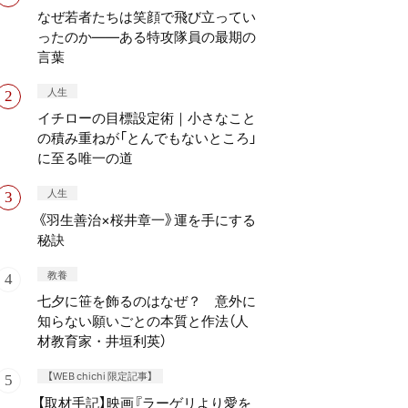
なぜ若者たちは笑顔で飛び立ってい
ったのか——ある特攻隊員の最期の
言葉
人生
イチローの目標設定術｜小さなこと
の積み重ねが「とんでもないところ」
に至る唯一の道
人生
《羽生善治×桜井章一》運を手にする
秘訣
教養
七夕に笹を飾るのはなぜ？ 意外に
知らない願いごとの本質と作法（人
材教育家・井垣利英）
【WEB chichi 限定記事】
【取材手記】映画『ラーゲリより愛を