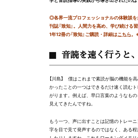
学と音読指導の実践から導き出されたのは
◎
各界一流プロフェッショナルの体験談を多数
刊誌『致知』。人間力を高め、学び続ける
1年12冊の『致知』ご購読・詳細は
こちら
。
音読を速く行うと
【川島】 僕はこれまで素読が脳の機能を
かったことの一つはできるだけ速く読むト
がります。例えば、早口言葉のようなもの
見えてきたんですね。
もう一つ、声に出すことは記憶のトレーニ
字を目で見て発声するのではなく、ある程
したりしますね。これをワーキングメモリ