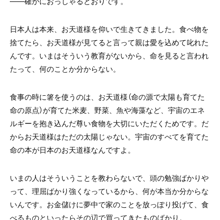
――確かにおっしゃるとおりです。
日本人は本来、お天道様を仰いで生きてきました。食べ物を
捨てたら、お天道様が見てると言って親は愛を込めて叱れた
んです。いまはそういう教育がないから、命を見ると言われ
たって、何のことか分からない。
食事の時に箸を使うのは、お天道様（命の源で太陽も育てた
命の原点）が育てた米麦、野菜、魚や海藻など、宇宙のエネ
ルギーを抱き込んだ尊い食物を大切にいただくためです。だ
からお天道様はただの太陽じゃない。宇宙のすべてを育てた
命の本が日本のお天道様なんですよ。
いまの人はそういうことを教わらないで、頭の勉強ばかりや
って、理屈ばかり強くなっているから、何が本当か分からな
いんです。お金儲けに夢中で家のことを放っぽり投げて、食
べるものといったらその辺で買ってきたものばかり。