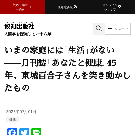
『致知』購読
オンライン
致知電子版
手続き
ショップ
メニュー
人間学を探究して四十八年
いまの家庭には「生活」がない
——月刊誌『あなたと健康』45
年、東城百合子さんを突き動かし
たもの
2023年07月01日
健康
F
T
Li