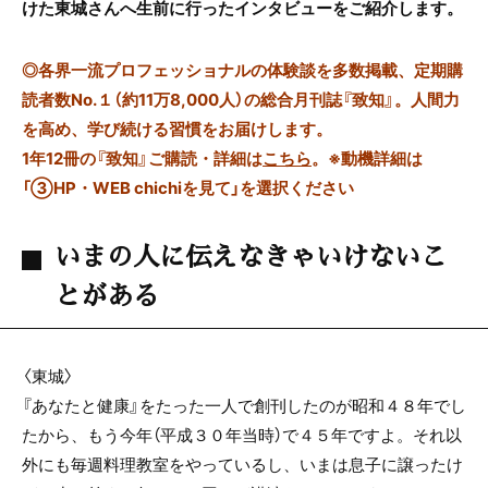
けた東城さんへ生前に行ったインタビューをご紹介します。
◎
各界一流プロフェッショナルの体験談を多数掲載、定期購
読者数No.１（約11万8,000人）の総合月刊誌『致知』。人間力
を高め、学び続ける習慣をお届けします。
1年12冊の『致知』ご購読・詳細は
こちら
。
※動機詳細は
「③HP・WEB chichiを見て」を選択ください
いまの人に伝えなきゃいけないこ
とがある
〈東城〉
『あなたと健康』をたった一人で創刊したのが昭和４８年でし
たから、もう今年（平成３０年当時）で４５年ですよ。それ以
外にも毎週料理教室をやっているし、いまは息子に譲ったけ