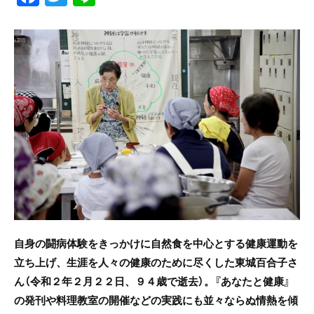
a
w
n
c
itt
e
e
er
b
o
o
k
自
身の闘病体験をきっかけに自然食を中心とする健康運動を
立ち上げ、生涯を人々の健康のために尽くした東城百合子さ
ん（令和２年
２月２２日、９４歳で逝去）。『あなたと健康』
の発刊や料理教室の開催などの実践にも並々ならぬ情熱を傾