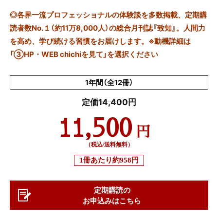
◎
各界一流プロフェッショナルの体験談を多数掲載、定期購
読者数No.１（約11万8,000人）の総合月刊誌『致知』。人間力
を高め、学び続ける習慣をお届けします。※動機詳細は
「③HP・WEB chichiを見て」を選択ください
1年間（全12冊）
定価14,400円
11,500
円
（税込/送料無料）
1冊あたり
約958円
定期購読の
お申込みはこちら