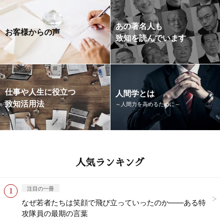
あの著名人も
お客様からの声
致知を読んでいます
仕事や人生に役立つ
人間学とは
致知活用法
～人間力を高めるために～
人気ランキング
注目の一冊
なぜ若者たちは笑顔で飛び立っていったのか——ある特
攻隊員の最期の言葉