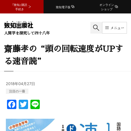
『致知』購読
オンライン
致知電子版
手続き
ショップ
メニュー
人間学を探究して四十八年
齋藤孝の“頭の回転速度がUPす
る速音読”
2018年04月27日
注目の一冊
F
T
Li
a
w
n
c
itt
e