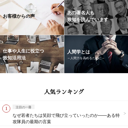
あの著名人も
お客様からの声
致知を読んでいます
仕事や人生に役立つ
人間学とは
致知活用法
～人間力を高めるために～
人気ランキング
注目の一冊
なぜ若者たちは笑顔で飛び立っていったのか——ある特
攻隊員の最期の言葉