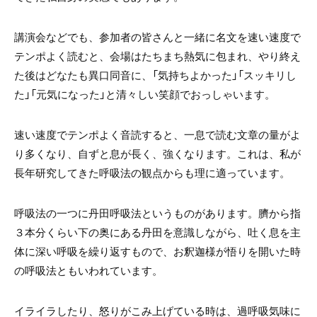
講演会などでも、参加者の皆さんと一緒に名文を速い速度で
テンポよく読むと、会場はたちまち熱気に包まれ、やり終え
た後はどなたも異口同音に、「気持ちよかった」「スッキリし
た」「元気になった」と清々しい笑顔でおっしゃいます。
速い速度でテンポよく音読すると、一息で読む文章の量がよ
り多くなり、自ずと息が長く、強くなります。これは、私が
長年研究してきた呼吸法の観点からも理に適っています。
呼吸法の一つに丹田呼吸法というものがあります。臍から指
３本分くらい下の奥にある丹田を意識しながら、吐く息を主
体に深い呼吸を繰り返すもので、お釈迦様が悟りを開いた時
の呼吸法ともいわれています。
イライラしたり、怒りがこみ上げている時は、過呼吸気味に