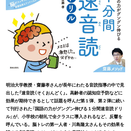
e
er
b
o
o
k
明治大学教授・齋藤孝さんが長年にわたる音読指導の中で見
出した「速音読（そくおんどく」。高齢者の認知症予防などに
効果が期待できるとして話題を呼んだ第１弾、第２弾に続い
て刊行された『国語の力がグングン伸びる１分間速音読ドリ
ル』が、小学校の朝礼で全クラスに導入されるなど、反響を
呼んでいる。脳トレの第一人者・川島隆太さんもその効果を