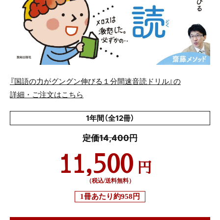
『国語の力がグングン伸びる１分間速音読ドリル』の
詳細・ご注文はこちら
1年間（全12冊）
定価14,400円
11,500
円
（税込/送料無料）
1冊あたり
約958円