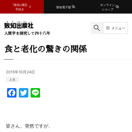
『致知』購読
オンライン
致知電子版
手続き
ショップ
メニュー
人間学を探究して四十八年
食と老化の驚きの関係
2015年10月24日
人生
F
T
Li
a
w
n
c
itt
e
e
er
皆さん、突然ですが、
b