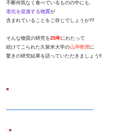
不断何気なく食べているものの中にも、
o
老化を促進する物質
が
o
??
含まれていることをご存じでしょうか
k
そんな物質の研究を
25年
にわたって
続けてこられた久留米大学の
山岸教授
に
!!
驚きの研究結果を語っていただきましょう
■
□
―――――――――――――――――――
□
■