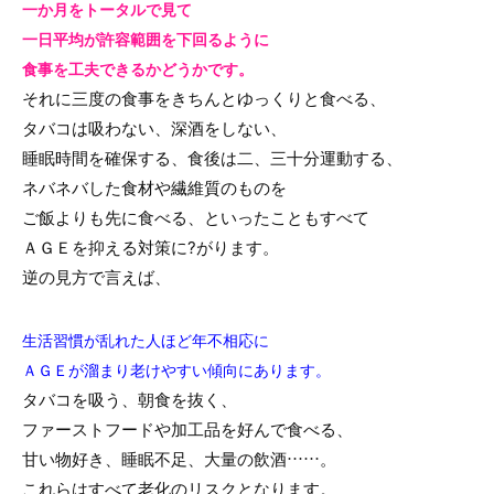
一か月をトータルで見て
一日平均が許容範囲を下回るように
食事を工夫できるかどうかです。
それに三度の食事をきちんとゆっくりと食べる、
タバコは吸わない、深酒をしない、
睡眠時間を確保する、食後は二、三十分運動する、
ネバネバした食材や繊維質のものを
ご飯よりも先に食べる、といったこともすべて
ＡＧＥを抑える対策に?がります。
逆の見方で言えば、
生活習慣が乱れた人ほど年不相応に
ＡＧＥが溜まり老けやすい傾向にあります。
タバコを吸う、朝食を抜く、
ファーストフードや加工品を好んで食べる、
甘い物好き、睡眠不足、大量の飲酒……。
これらはすべて老化のリスクとなります。