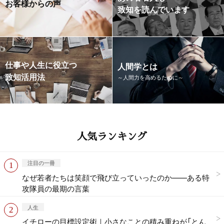
お客様からの声
致知を読んでいます
仕事や人生に役立つ
人間学とは
致知活用法
～人間力を高めるために～
人気ランキング
注目の一冊
なぜ若者たちは笑顔で飛び立っていったのか——ある特
攻隊員の最期の言葉
人生
イチローの目標設定術｜小さなことの積み重ねが「とん