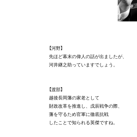
【河野】
先ほど幕末の偉人の話が出ましたが、
河井継之助っていますでしょう。
【渡部】
越後長岡藩の家老として
財政改革を推進し、戊辰戦争の際、
藩を守るため官軍に徹底抗戦
したことで知られる英傑ですね。