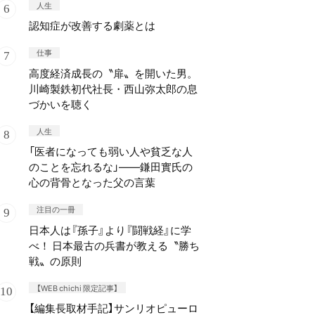
人生
認知症が改善する劇薬とは
仕事
高度経済成長の〝扉〟を開いた男。
川崎製鉄初代社長・西山弥太郎の息
づかいを聴く
人生
「医者になっても弱い人や貧乏な人
のことを忘れるな」——鎌田實氏の
心の背骨となった父の言葉
注目の一冊
日本人は『孫子』より『闘戦経』に学
べ！ 日本最古の兵書が教える〝勝ち
戦〟の原則
【WEB chichi 限定記事】
【編集長取材手記】サンリオピューロ