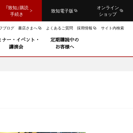
『致知』購読
オンライン
致知電子版
手続き
ショップ
フブログ
書店さまへ
よくあるご質問
採用情報
サイト内検索
ミナー・イベント・
定期購読中の
講演会
お客様へ