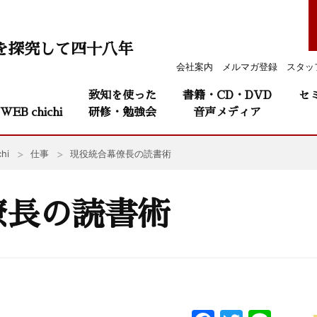
を探究して四十八年
会社案内
メルマガ登録
スタッ
致知を使った
書籍・CD・DVD
セ
WEB chichi
研修・勉強会
音声メディア
hi
仕事
現役統合幕僚長の読書術
僚長の読書術