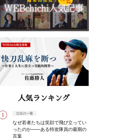
人気ランキング
注目の一冊
なぜ若者たちは笑顔で飛び立ってい
ったのか——ある特攻隊員の最期の
言葉