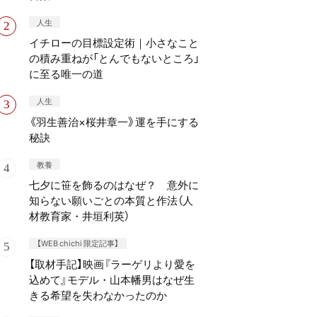
人生
イチローの目標設定術｜小さなこと
の積み重ねが「とんでもないところ」
に至る唯一の道
人生
《羽生善治×桜井章一》運を手にする
秘訣
教養
七夕に笹を飾るのはなぜ？ 意外に
知らない願いごとの本質と作法（人
材教育家・井垣利英）
【WEB chichi 限定記事】
【取材手記】映画『ラーゲリより愛を
込めて』モデル・山本幡男はなぜ生
きる希望を失わなかったのか