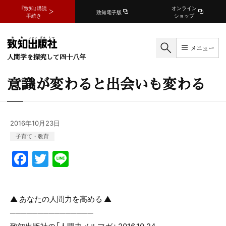
『致知』購読
オンライン
致知電子版
手続き
ショップ
メニュー
人間学を探究して四十八年
意識が変わると出会いも変わる
2016年10月23日
子育て・教育
F
T
Li
a
w
n
c
itt
e
▲ あなたの人間力を高める ▲
e
er
───────────────
b