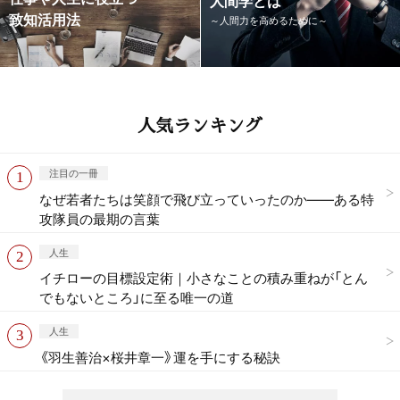
致知活用法
～人間力を高めるために～
人気ランキング
注目の一冊
なぜ若者たちは笑顔で飛び立っていったのか——ある特
攻隊員の最期の言葉
人生
イチローの目標設定術｜小さなことの積み重ねが「とん
でもないところ」に至る唯一の道
人生
《羽生善治×桜井章一》運を手にする秘訣