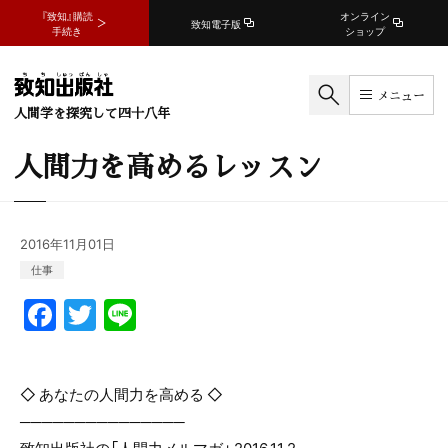
『致知』購読
オンライン
致知電子版
手続き
ショップ
メニュー
人間学を探究して四十八年
人間力を高めるレッスン
2016年11月01日
仕事
F
T
Li
a
w
n
c
itt
e
◇ あなたの人間力を高める ◇
e
er
───────────────
b