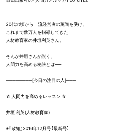
致知出版社の「人間力メルマガ」 2016.11.2
o
o
k
20代の頃から一流経営者の薫陶を受け、
これまで数万人を指導してきた
人材教育家の井垣利英さん。
そんが井垣さんが説く、
人間力を高める秘訣とは──
────────[今日の注目の人]───
☆ 人間力を高めるレッスン ☆
井垣 利英(人材教育家)
※『致知』2016年12月号【最新号】