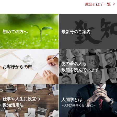
致知とは？一覧
初めての方へ
最新号のご案内
あの著名人も
お客様からの声
致知を読んでいます
仕事や人生に役立つ
人間学とは
致知活用法
～人間力を高めるために～