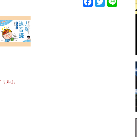
F
T
Li
a
w
n
c
itt
e
e
er
b
o
o
k
ドリル』。