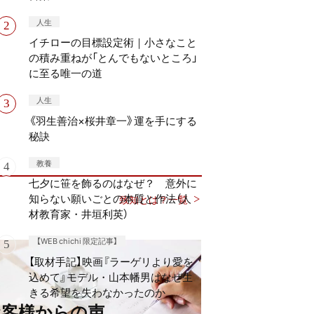
人生
イチローの目標設定術｜小さなこと
の積み重ねが「とんでもないところ」
に至る唯一の道
人生
《羽生善治×桜井章一》運を手にする
秘訣
教養
七夕に笹を飾るのはなぜ？ 意外に
知らない願いごとの本質と作法（人
致知とは？一覧
材教育家・井垣利英）
【WEB chichi 限定記事】
【取材手記】映画『ラーゲリより愛を
込めて』モデル・山本幡男はなぜ生
きる希望を失わなかったのか
お客様からの声