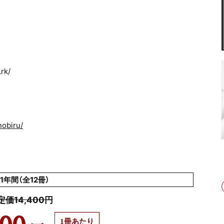
rk/
nobiru/
1年間（全12冊）
定価14,400円
1冊あたり