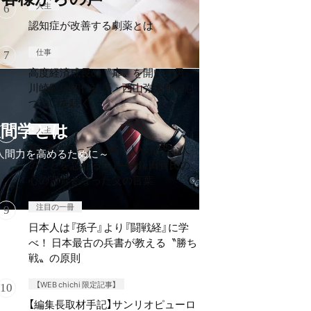
人生
認知症が改善する劇薬とは
仕事
高度経済成長の〝扉〟を開いた男。
川崎製鉄初代社長・西山弥太郎の息
づかいを聴く
人間学とは
人生
「医者になっても弱い人や貧乏な人
人間力を高めるために～
のことを忘れるな」——鎌田實氏の
心の背骨となった父の言葉
注目の一冊
日本人は『孫子』より『闘戦経』に学
べ！ 日本最古の兵書が教える〝勝ち
戦〟の原則
【WEB chichi 限定記事】
【編集長取材手記】サンリオピューロ