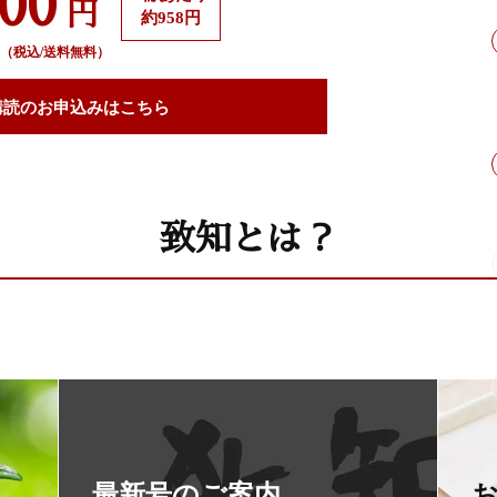
500
円
約958円
（税込/送料無料）
購読の
お申込みはこちら
致知とは？
最新号のご案内