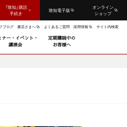
『致知』購読
オンライン
致知電子版
手続き
ショップ
フブログ
書店さまへ
よくあるご質問
採用情報
サイト内検索
ミナー・イベント・
定期購読中の
講演会
お客様へ