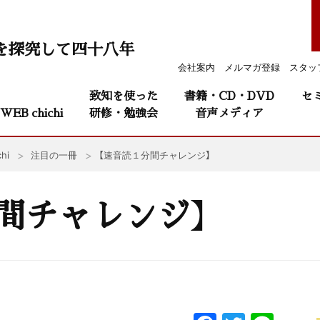
を探究して四十八年
会社案内
メルマガ登録
スタッ
致知を使った
書籍・CD・DVD
セ
WEB chichi
研修・勉強会
音声メディア
hi
注目の一冊
【速音読１分間チャレンジ】
間チャレンジ】