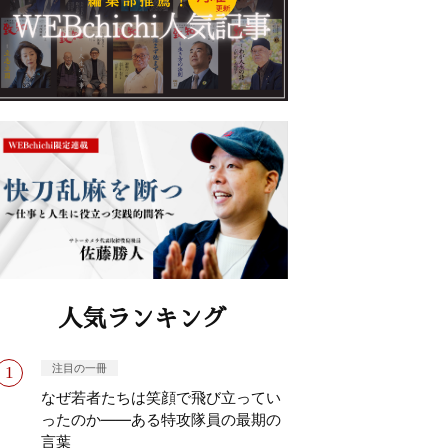
人気ランキング
注目の一冊
なぜ若者たちは笑顔で飛び立ってい
ったのか——ある特攻隊員の最期の
言葉