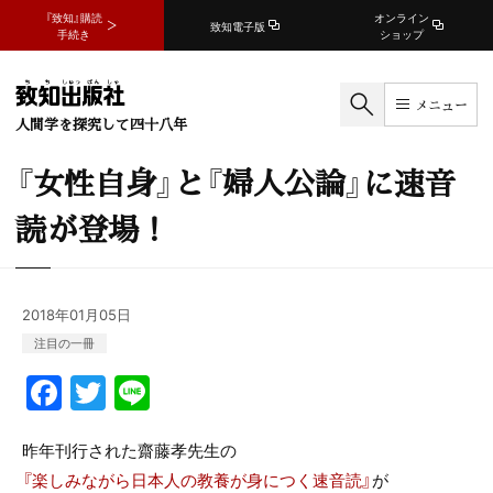
『致知』購読
オンライン
致知電子版
手続き
ショップ
メニュー
人間学を探究して四十八年
『女性自身』と『婦人公論』に速音
読が登場！
2018年01月05日
注目の一冊
F
T
Li
a
w
n
c
itt
e
昨年刊行された齋藤孝先生の
『楽しみながら日本人の教養が身につく速音読』
が