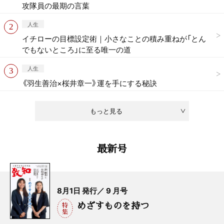
攻隊員の最期の言葉
人生
イチローの目標設定術｜小さなことの積み重ねが「とん
でもないところ」に至る唯一の道
人生
《羽生善治×桜井章一》運を手にする秘訣
もっと見る
最新号
8月1日 発行／ 9 月号
めざすものを持つ