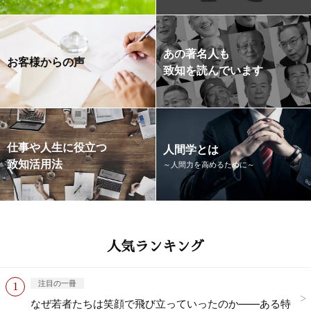
あの著名人も
お客様からの声
致知を読んでいます
仕事や人生に役立つ
人間学とは
致知活用法
～人間力を高めるために～
人気ランキング
注目の一冊
なぜ若者たちは笑顔で飛び立っていったのか——ある特