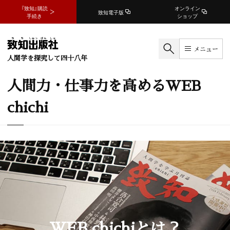
『致知』購読
オンライン
致知電子版
手続き
ショップ
メニュー
人間学を探究して四十八年
人間力・仕事力を高めるWEB
chichi
WEB chichiとは？