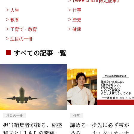
【WEB chichi 限定記事】
人生
仕事
教養
歴史
子育て・教育
健康
注目の一冊
すべての記事一覧
注目の一冊
仕事
担当編集者が綴る、稲盛
諦める一歩先に必ず宝が
和夫と「ＪＡＬの奇跡」
ある——ル・クロオーナ