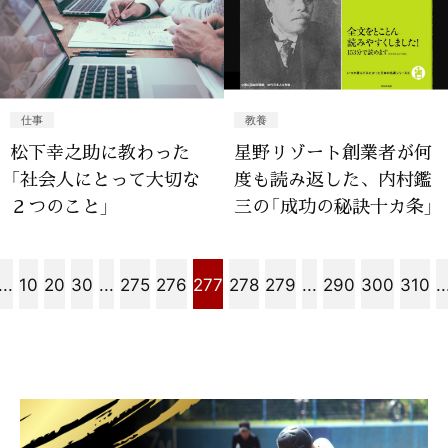
仕事
教養
松下幸之助に教わった
星野リゾート創業者が何
「社会人にとって大切な
度も読み返した、内村鑑
２つのこと」
三の「成功の秘訣十カ条」
...
10
20
30
...
275
276
277
278
279
...
290
300
310
..