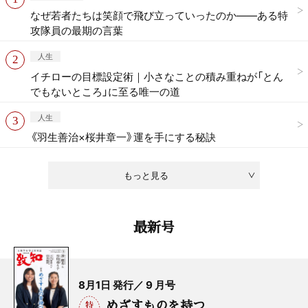
なぜ若者たちは笑顔で飛び立っていったのか——ある特
攻隊員の最期の言葉
人生
イチローの目標設定術｜小さなことの積み重ねが「とん
でもないところ」に至る唯一の道
人生
《羽生善治×桜井章一》運を手にする秘訣
もっと見る
最新号
8月1日 発行／ 9 月号
めざすものを持つ