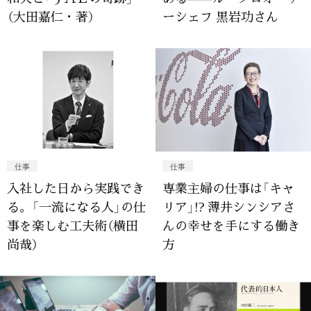
（大田嘉仁・著）
ーシェフ 黒岩功さん
仕事
仕事
入社した日から実践でき
専業主婦の仕事は「キャ
る。「一流になる人」の仕
リア」!? 薄井シンシアさ
事を楽しむ工夫術（横田
んの幸せを手にする働き
尚哉）
方