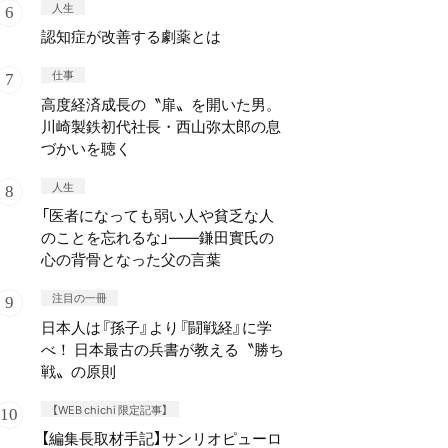
人生
認知症が改善する劇薬とは
仕事
高度経済成長の〝扉〟を開いた男。
川崎製鉄初代社長・西山弥太郎の息
づかいを聴く
人生
「医者になっても弱い人や貧乏な人
のことを忘れるな」——鎌田實氏の
心の背骨となった父の言葉
注目の一冊
日本人は『孫子』より『闘戦経』に学
べ！ 日本最古の兵書が教える〝勝ち
戦〟の原則
【WEB chichi 限定記事】
【編集長取材手記】サンリオピューロ