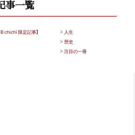
記事一覧
B chichi 限定記事】
人生
養
歴史
康
注目の一冊