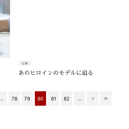
仕事
あのヒロインのモデルに迫る
...
78
79
80
81
82
...