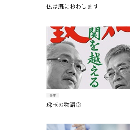
仏は既におわします
仕事
珠玉の物語②