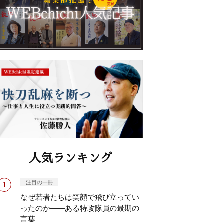
人気ランキング
注目の一冊
なぜ若者たちは笑顔で飛び立ってい
ったのか——ある特攻隊員の最期の
言葉