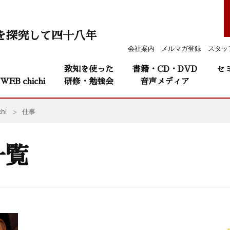
を探究して四十八年
会社案内
メルマガ登録
スタッ
致知を使った
書籍・CD・DVD
セ
WEB chichi
研修・勉強会
音声メディア
hi
仕事
一覧