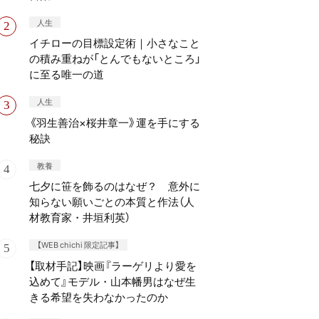
人生
イチローの目標設定術｜小さなこと
の積み重ねが「とんでもないところ」
に至る唯一の道
人生
《羽生善治×桜井章一》運を手にする
秘訣
教養
七夕に笹を飾るのはなぜ？ 意外に
知らない願いごとの本質と作法（人
材教育家・井垣利英）
【WEB chichi 限定記事】
【取材手記】映画『ラーゲリより愛を
込めて』モデル・山本幡男はなぜ生
きる希望を失わなかったのか