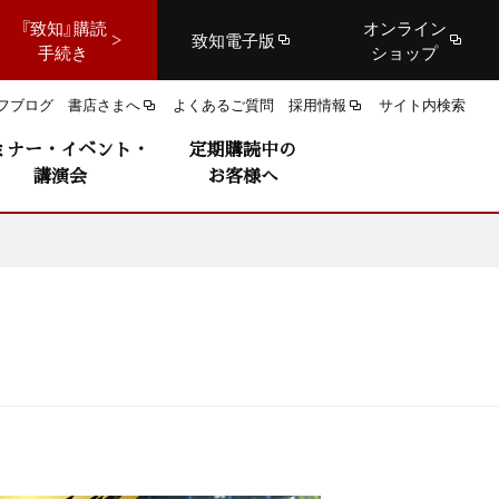
『致知』購読
オンライン
致知電子版
手続き
ショップ
フブログ
書店さまへ
よくあるご質問
採用情報
サイト内検索
ミナー・イベント・
定期購読中の
講演会
お客様へ